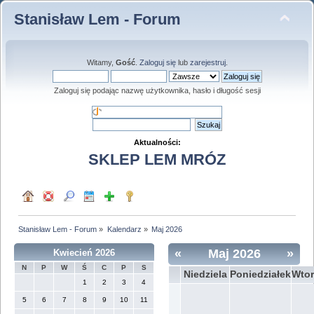
Stanisław Lem - Forum
Witamy,
Gość
.
Zaloguj się
lub
zarejestruj
.
Zaloguj się podając nazwę użytkownika, hasło i długość sesji
Aktualności:
SKLEP LEM MRÓZ
Stanisław Lem - Forum
»
Kalendarz
»
Maj 2026
«
Maj 2026
»
Kwiecień 2026
N
P
W
Ś
C
P
S
Niedziela
Poniedziałek
Wtor
1
2
3
4
5
6
7
8
9
10
11