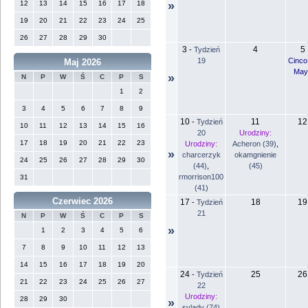
12
13
14
15
16
17
18
»
19
20
21
22
23
24
25
26
27
28
29
30
3
4
5
-
Tydzień
19
Cinco
Maj 2026
May
»
N
P
W
Ś
C
P
S
1
2
3
4
5
6
7
8
9
10
11
12
-
Tydzień
10
11
12
13
14
15
16
20
Urodziny:
17
18
19
20
21
22
23
Urodziny:
Acheron (39)
,
»
charcerzyk
okamgnienie
24
25
26
27
28
29
30
(44)
,
(45)
rmorrison100
31
(41)
Czerwiec 2026
17
18
19
-
Tydzień
21
N
P
W
Ś
C
P
S
»
1
2
3
4
5
6
7
8
9
10
11
12
13
14
15
16
17
18
19
20
24
25
26
-
Tydzień
21
22
23
24
25
26
27
22
Urodziny:
28
29
30
»
svlady (74)