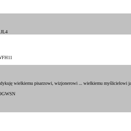
1JL4
MWFH11
ykuję wielkiemu pisarzowi, wizjonerowi ... wielkiemu myślicielowi 
AT9GWSN