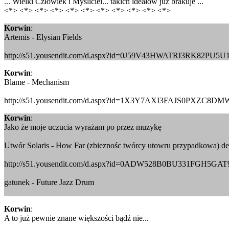
... Wielki Człowiek i Myśliciel... takich ideałów już brakuje ...
<*> <*> <*> <*> <*> <*> <*> <*> <*> <*> <*>
Korwin
:
Artemis - Elysian Fields
http://s51.yousendit.com/d.aspx?id=0J59V43HWATRI3RK82PU5U
Korwin
:
Blame - Mechanism
http://s51.yousendit.com/d.aspx?id=1X3Y7AXI3FAJS0PXZC8D
Korwin
:
Jako że moje uczucia wyrażam po przez muzykę
Utwór Solaris - How Far (zbieznośc twórcy utowru przypadkowa) ded
http://s51.yousendit.com/d.aspx?id=0ADW528B0BU331FGH5G
gatunek - Future Jazz Drum
Korwin
:
A to już pewnie znane większości bądź nie...