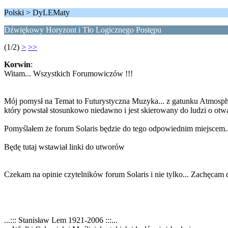
Polski > DyLEMaty
Dźwiękowy Horyzont i Tło Logicznego Postępu
(1/2)
>
>>
Korwin
:
Witam... Wszystkich Forumowiczów !!!
Mój pomysł na Temat to Futurystyczna Muzyka... z gatunku Atmosp
który powstał stosunkowo niedawno i jest skierowany do ludzi o otwart
Pomyślałem że forum Solaris będzie do tego odpowiednim miejscem..
Będę tutaj wstawiał linki do utworów
Czekam na opinie czytelników forum Solaris i nie tylko... Zachęcam do
...::: Stanisław Lem 1921-2006 :::...