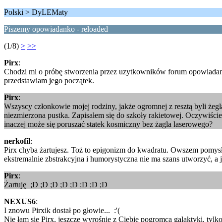
Polski > DyLEMaty
Piszemy opowiadanko - reloaded
(1/8)
>
>>
Pirx
:
Chodzi mi o próbę stworzenia przez uzytkowników forum opowiadania
przedstawiam jego początek.
Pirx
:
Wszyscy członkowie mojej rodziny, jakże ogromnej z resztą byli żeg
niezmierzona pustka. Zapisałem się do szkoły rakietowej. Oczywiśc
inaczej może się poruszać statek kosmiczny bez żagla laserowego?
nerkofil
:
Pirx chyba żartujesz. Toż to epigonizm do kwadratu. Owszem pomysł,
ekstremalnie zbstrakcyjna i humorystyczna nie ma szans utworzyć, a j
Pirx
:
Żartuję ;D ;D ;D ;D ;D ;D ;D ;D
NEXUS6
:
I znowu Pirxik dostał po głowie... :'(
Nie łam się Pirx, jeszcze wyrośnie z Ciebie pogromca galaktyki, ty