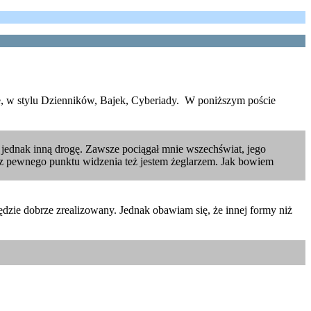
ie, w stylu Dzienników, Bajek, Cyberiady. W poniższym poście
 jednak inną drogę. Zawsze pociągał mnie wszechświat, jego
 z pewnego punktu widzenia też jestem żeglarzem. Jak bowiem
dzie dobrze zrealizowany. Jednak obawiam się, że innej formy niż