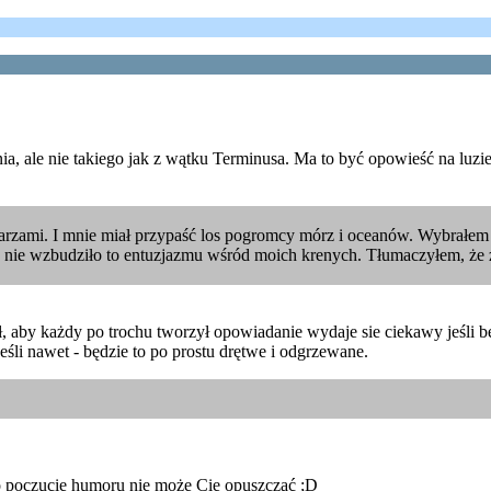
, ale nie takiego jak z wątku Terminusa. Ma to być opowieść na luz
larzami. I mnie miał przypaść los pogromcy mórz i oceanów. Wybrałem
ie nie wzbudziło to entuzjazmu wśród moich krenych. Tłumaczyłem, że
 aby każdy po trochu tworzył opowiadanie wydaje sie ciekawy jeśli bę
eśli nawet - będzie to po prostu drętwe i odgrzewane.
lko poczucie humoru nie może Cię opuszczać ;D