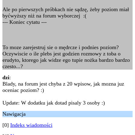
Ale po pierwszych próbkach nie sądzę, żeby poziom miał
byćwyższy niż na forum wyborczej :(
--- Koniec cytatu ---
To moze zarejestruj sie o mędrcze i podnies poziom?
Oczywiscie o ile plebs jest godzien rozmowy z toba o
erudyto, ktorego jak widze ego tupie nożka bardzo bardzo
czesto...?
dzi
:
Blady, na forum jest chyba z 20 wpisow, jak mozna juz
oceniac poziom? :)
Update: W dodatku jak dotad pisaly 3 osoby :)
Nawigacja
[0]
Indeks wiadomości