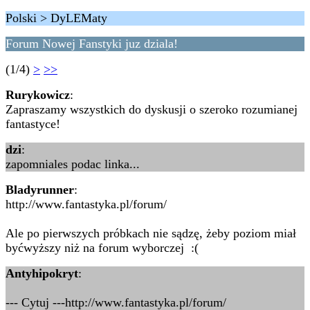
Polski > DyLEMaty
Forum Nowej Fanstyki juz dziala!
(1/4)
>
>>
Rurykowicz
:
Zapraszamy wszystkich do dyskusji o szeroko rozumianej
fantastyce!
dzi
:
zapomniales podac linka...
Bladyrunner
:
http://www.fantastyka.pl/forum/
Ale po pierwszych próbkach nie sądzę, żeby poziom miał
byćwyższy niż na forum wyborczej :(
Antyhipokryt
:
--- Cytuj ---http://www.fantastyka.pl/forum/