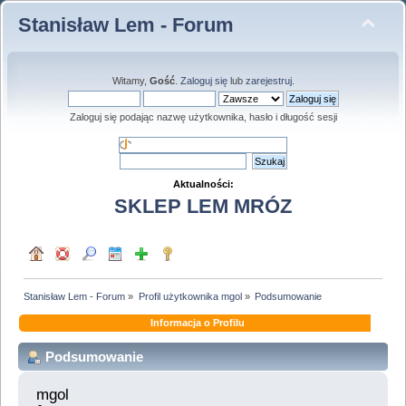
Stanisław Lem - Forum
Witamy,
Gość
.
Zaloguj się
lub
zarejestruj
.
Zaloguj się podając nazwę użytkownika, hasło i długość sesji
Aktualności:
SKLEP LEM MRÓZ
Stanisław Lem - Forum
»
Profil użytkownika mgol
»
Podsumowanie
Informacja o Profilu
Podsumowanie
mgol 