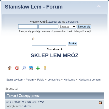
Stanisław Lem - Forum
Witamy,
Gość
.
Zaloguj się
lub
zarejestruj
.
Zaloguj się podając nazwę użytkownika, hasło i długość sesji
Aktualności:
SKLEP LEM MRÓZ
Stanisław Lem - Forum
»
Polski
»
Lemosfera
»
Konkursy
»
Konkurs z Lemem
Strony: [
1
]
Temat
/
Zaczęty przez
INFORMACJA O KONKURSIE
Zaczęty przez
skrzat