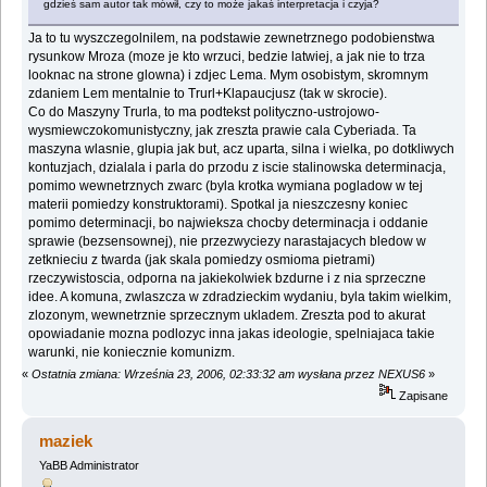
gdzieś sam autor tak mówił, czy to może jakaś interpretacja i czyja?
Ja to tu wyszczegolnilem, na podstawie zewnetrznego podobienstwa
rysunkow Mroza (moze je kto wrzuci, bedzie latwiej, a jak nie to trza
looknac na strone glowna) i zdjec Lema. Mym osobistym, skromnym
zdaniem Lem mentalnie to Trurl+Klapaucjusz (tak w skrocie).
Co do Maszyny Trurla, to ma podtekst polityczno-ustrojowo-
wysmiewczokomunistyczny, jak zreszta prawie cala Cyberiada. Ta
maszyna wlasnie, glupia jak but, acz uparta, silna i wielka, po dotkliwych
kontuzjach, dzialala i parla do przodu z iscie stalinowska determinacja,
pomimo wewnetrznych zwarc (byla krotka wymiana pogladow w tej
materii pomiedzy konstruktorami). Spotkal ja nieszczesny koniec
pomimo determinacji, bo najwieksza chocby determinacja i oddanie
sprawie (bezsensownej), nie przezwyciezy narastajacych bledow w
zetknieciu z twarda (jak skala pomiedzy osmioma pietrami)
rzeczywistoscia, odporna na jakiekolwiek bzdurne i z nia sprzeczne
idee. A komuna, zwlaszcza w zdradzieckim wydaniu, byla takim wielkim,
zlozonym, wewnetrznie sprzecznym ukladem. Zreszta pod to akurat
opowiadanie mozna podlozyc inna jakas ideologie, spelniajaca takie
warunki, nie koniecznie komunizm.
«
Ostatnia zmiana: Września 23, 2006, 02:33:32 am wysłana przez NEXUS6
»
Zapisane
maziek
YaBB Administrator