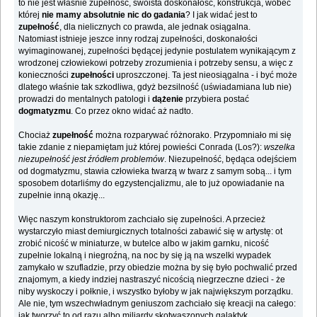
to nie jest właśnie zupełność, swoista doskonałość, konstrukcja, wobec
której
nie mamy absolutnie nic do gadania
? I jak widać jest to
zupełność
, dla nielicznych co prawda, ale jednak osiągalna.
Natomiast istnieje jeszce inny rodzaj zupełności, doskonałości
wyimaginowanej, zupełności będącej jedynie postulatem wynikającym z
wrodzonej człowiekowi potrzeby zrozumienia i potrzeby sensu, a więc z
konieczności
zupełności
uproszczonej. Ta jest nieosiągalna - i być może
dlatego właśnie tak szkodliwa, gdyż bezsilność (uświadamiana lub nie)
prowadzi do mentalnych patologi i
dążenie
przybiera postać
dogmatyzmu
. Co przez okno widać aż nadto.
Chociaż
zupełność
można rozparywać różnorako. Przypomniało mi się
takie zdanie z niepamiętam już której powieści Conrada (Los?):
wszelka
niezupełność jest źródłem problemów
. Niezupełność, będąca odejściem
od dogmatyzmu, stawia człowieka twarzą w twarz z samym sobą... i tym
sposobem dotarliśmy do egzystencjalizmu, ale to już opowiadanie na
zupełnie inną okazję...
Więc naszym konstruktorom zachciało się zupełności. A przecież
wystarczyło miast demiurgicznych totalności zabawić się w artystę: ot
zrobić nicość w miniaturze, w butelce albo w jakim garnku, nicość
zupełnie lokalną i niegroźną, na noc by się ją na wszelki wypadek
zamykało w szufladzie, przy obiedzie można by się było pochwalić przed
znajomym, a kiedy indziej nastraszyć nicością niegrzeczne dzieci - że
niby wyskoczy i połknie, i wszystko byłoby w jak największym porządku.
Ale nie, tym wszechwładnym geniuszom zachciało się kreacji na całego:
jak tworzyć to od razu albo miliardy skotwaszonych galaktyk,