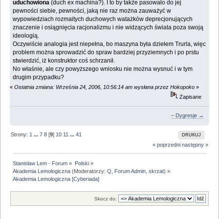
uduchowiona
(duch ex machina?). I to by także pasowało do jej
pewności siebie, pewności, jaką nie raz można zauważyć w
wypowiedziach rozmaitych duchowych watażków deprecjonujących
znaczenie i osiągnięcia racjonalizmu i nie widzących świata poza swoją
ideologią.
Oczywiście analogia jest niepełna, bo maszyna była dziełem Trurla, więc
problem można sprowadzić do spraw bardziej przyziemnych i po prstu
stwierdzić, iż konstruktor coś schrzanił.
No właśnie, ale czy powyższego wniosku nie można wysnuć i w tym
drugim przypadku?
«
Ostatnia zmiana: Września 24, 2006, 10:56:14 am wysłana przez Hokopoko
»
Zapisane
– Dygresje →
Strony:
1
...
7
8
[
9
]
10
11
...
41
DRUKUJ
« poprzedni
następny »
Stanisław Lem - Forum
»
Polski
»
Akademia Lemologiczna
(Moderatorzy:
Q
,
Forum Admin
,
skrzat
) »
Akademia Lemologiczna [Cyberiada]
Skocz do: