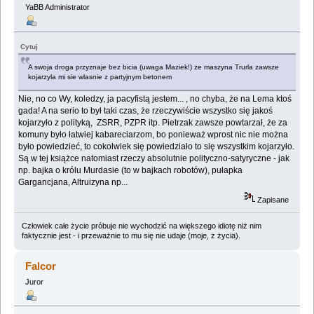
YaBB Administrator
Cytuj
A swoja droga przyznaje bez bicia (uwaga Maziek!) ze maszyna Trurla zawsze
kojarzyla mi sie wlasnie z partyjnym betonem
Nie, no co Wy, koledzy, ja pacyfistą jestem... , no chyba, że na Lema ktoś
gada! A na serio to był taki czas, że rzeczywiście wszystko się jakoś
kojarzyło z polityką, ZSRR, PZPR itp. Pietrzak zawsze powtarzał, że za
komuny było łatwiej kabareciarzom, bo ponieważ wprost nic nie można
było powiedzieć, to cokolwiek się powiedziało to się wszystkim kojarzyło.
Są w tej książce natomiast rzeczy absolutnie polityczno-satyryczne - jak
np. bajka o królu Murdasie (to w bajkach robotów), pułapka
Gargancjana, Altruizyna np...
Zapisane
Człowiek całe życie próbuje nie wychodzić na większego idiotę niż nim
faktycznie jest - i przeważnie to mu się nie udaje (moje, z życia).
Falcor
Juror