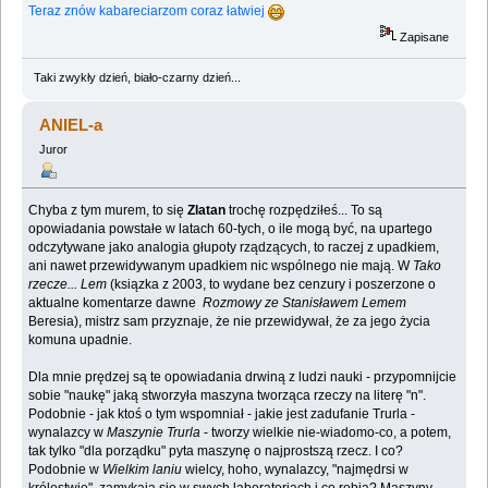
Teraz znów kabareciarzom coraz łatwiej
Zapisane
Taki zwykły dzień, biało-czarny dzień...
ANIEL-a
Juror
Chyba z tym murem, to się
Zlatan
trochę rozpędziłeś... To są
opowiadania powstałe w latach 60-tych, o ile mogą być, na upartego
odczytywane jako analogia głupoty rządzących, to raczej z upadkiem,
ani nawet przewidywanym upadkiem nic wspólnego nie mają. W
Tako
rzecze... Lem
(ksiązka z 2003, to wydane bez cenzury i poszerzone o
aktualne komentarze dawne
Rozmowy ze Stanisławem Lemem
Beresia), mistrz sam przyznaje, że nie przewidywał, że za jego życia
komuna upadnie.
Dla mnie prędzej są te opowiadania drwiną z ludzi nauki - przypomnijcie
sobie "naukę" jaką stworzyła maszyna tworząca rzeczy na literę "n".
Podobnie - jak ktoś o tym wspomniał - jakie jest zadufanie Trurla -
wynalazcy w
Maszynie Trurla
- tworzy wielkie nie-wiadomo-co, a potem,
tak tylko "dla porządku" pyta maszynę o najprostszą rzecz. I co?
Podobnie w
Wielkim laniu
wielcy, hoho, wynalazcy, "najmędrsi w