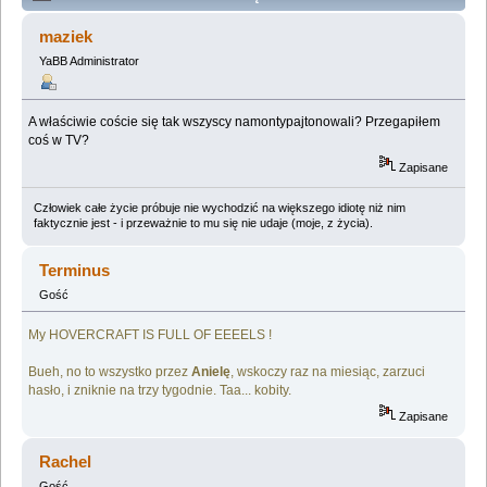
Lemologiczna [Cyberiada] (Przeczytany 853634 razy)
maziek
YaBB Administrator
A właściwie coście się tak wszyscy namontypajtonowali? Przegapiłem
coś w TV?
Zapisane
Człowiek całe życie próbuje nie wychodzić na większego idiotę niż nim
faktycznie jest - i przeważnie to mu się nie udaje (moje, z życia).
Terminus
Gość
My HOVERCRAFT IS FULL OF EEEELS !
Bueh, no to wszystko przez
Anielę
, wskoczy raz na miesiąc, zarzuci
hasło, i zniknie na trzy tygodnie. Taa... kobity.
Zapisane
Rachel
Gość