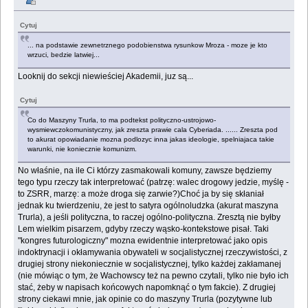
Cytuj
... na podstawie zewnetrznego podobienstwa rysunkow Mroza - moze je kto
wrzuci, bedzie latwiej...
Looknij do sekcji niewieściej Akademii, juz są...
Cytuj
Co do Maszyny Trurla, to ma podtekst polityczno-ustrojowo-
wysmiewczokomunistyczny, jak zreszta prawie cala Cyberiada. ...... Zreszta pod
to akurat opowiadanie mozna podlozyc inna jakas ideologie, spelniajaca takie
warunki, nie koniecznie komunizm.
No właśnie, na ile Ci którzy zasmakowali komuny, zawsze będziemy
tego typu rzeczy tak interpretować (patrzę: walec drogowy jedzie, myślę -
to ZSRR, marzę: a może droga się zarwie?)Choć ja by się skłaniał
jednak ku twierdzeniu, że jest to satyra ogólnoludzka (akurat maszyna
Trurla), a jeśli polityczna, to raczej ogólno-polityczna. Zresztą nie byłby
Lem wielkim pisarzem, gdyby rzeczy wąsko-kontekstowe pisał. Taki
"kongres futurologiczny" mozna ewidentnie interpretować jako opis
indoktrynacji i okłamywania obywateli w socjalistycznej rzeczywistości, z
drugiej strony niekoniecznie w socjalistycznej, tylko każdej zakłamanej
(nie mówiąc o tym, że Wachowscy też na pewno czytali, tylko nie było ich
stać, żeby w napisach końcowych napomknąć o tym fakcie). Z drugiej
strony ciekawi mnie, jak opinie co do maszyny Trurla (pozytywne lub