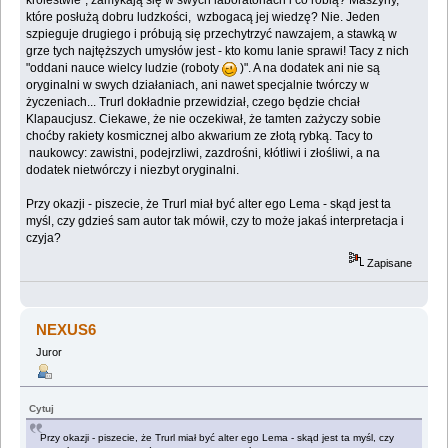
królestwie", zamykają się w swych laboratoriach i co robią? Maszyny,
które posłużą dobru ludzkości, wzbogacą jej wiedzę? Nie. Jeden
szpieguje drugiego i próbują się przechytrzyć nawzajem, a stawką w
grze tych najtęższych umysłów jest - kto komu lanie sprawi! Tacy z nich
"oddani nauce wielcy ludzie (roboty
)". A na dodatek ani nie są
oryginalni w swych działaniach, ani nawet specjalnie twórczy w
życzeniach... Trurl dokładnie przewidział, czego będzie chciał
Klapaucjusz. Ciekawe, że nie oczekiwał, że tamten zażyczy sobie
choćby rakiety kosmicznej albo akwarium ze złotą rybką. Tacy to
naukowcy: zawistni, podejrzliwi, zazdrośni, kłótliwi i złośliwi, a na
dodatek nietwórczy i niezbyt oryginalni.
Przy okazji - piszecie, że Trurl miał być alter ego Lema - skąd jest ta
myśl, czy gdzieś sam autor tak mówił, czy to może jakaś interpretacja i
czyja?
Zapisane
NEXUS6
Juror
Cytuj
Przy okazji - piszecie, że Trurl miał być alter ego Lema - skąd jest ta myśl, czy