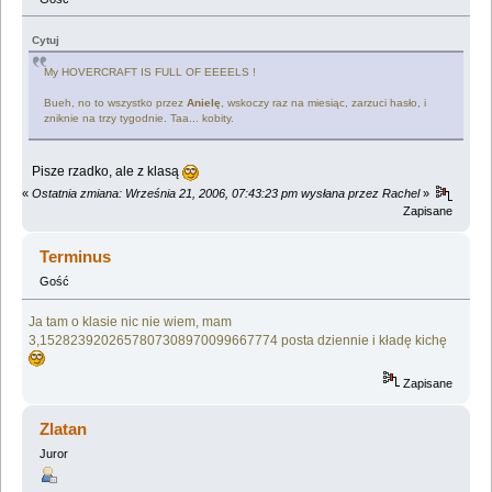
Cytuj
My HOVERCRAFT IS FULL OF EEEELS !
Bueh, no to wszystko przez
Anielę
, wskoczy raz na miesiąc, zarzuci hasło, i
zniknie na trzy tygodnie. Taa... kobity.
Pisze rzadko, ale z klasą
«
Ostatnia zmiana: Września 21, 2006, 07:43:23 pm wysłana przez Rachel
»
Zapisane
Terminus
Gość
Ja tam o klasie nic nie wiem, mam
3,1528239202657807308970099667774 posta dziennie i kładę kichę
Zapisane
Zlatan
Juror