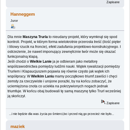
Zapisane
Hanneggem
Juror
Dla mnie
Maszyna Trurla
to nieudany projekt, który wymknął się spod
kontroli. Projekt, w którym forma wielokrotnie przerosła treść (ilość pięter
i liliowy rzucik na froncie), efekt zadufania projektowo-konstrukcyjnego. I
ostrzeżenie, że nawet imponujący zewnętrznie twór może się okazać
funkcjonalną klapą.
Jeśli chodzi o
Wielkie Lanie
ja je odbieram jako metaforę
współzawodnictwa pomiędzy ludźmi nauki. Wątek rywalizacji pomiędzy
Trurlem i Klapaucjuszem pojawia się równie często jak wątek ich
współpracy. W
Wielkim Laniu
mamy początkowo triumf zawiści i chęci
zemsty za rzeczywiste i urojone porażki, by na końcu zobaczyć, że
uciemiężona cnota co uciekła na pokrzywionych nogach jednak
triumfuje. W końcu obaj budowali tę samą maszynę tylko Trurl wcześniej
ją skończył.
Zapisane
...i nie będzie dla was życia po śmierci,bo i przed nią go przecież nie było...
maziek