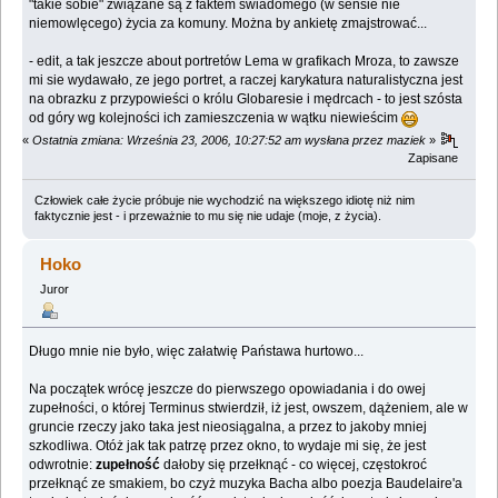
"takie sobie" związane są z faktem świadomego (w sensie nie
niemowlęcego) życia za komuny. Można by ankietę zmajstrować...
- edit, a tak jeszcze about portretów Lema w grafikach Mroza, to zawsze
mi sie wydawało, ze jego portret, a raczej karykatura naturalistyczna jest
na obrazku z przypowieści o królu Globaresie i mędrcach - to jest szósta
od góry wg kolejności ich zamieszczenia w wątku niewieścim
«
Ostatnia zmiana: Września 23, 2006, 10:27:52 am wysłana przez maziek
»
Zapisane
Człowiek całe życie próbuje nie wychodzić na większego idiotę niż nim
faktycznie jest - i przeważnie to mu się nie udaje (moje, z życia).
Hoko
Juror
Długo mnie nie było, więc załatwię Państawa hurtowo...
Na początek wrócę jeszcze do pierwszego opowiadania i do owej
zupełności, o której Terminus stwierdził, iż jest, owszem, dążeniem, ale w
gruncie rzeczy jako taka jest nieosiągalna, a przez to jakoby mniej
szkodliwa. Otóż jak tak patrzę przez okno, to wydaje mi się, że jest
odwrotnie:
zupełność
dałoby się przełknąć - co więcej, częstokroć
przełknąć ze smakiem, bo czyż muzyka Bacha albo poezja Baudelaire'a