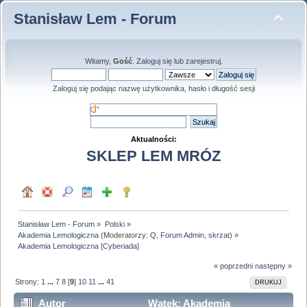
Stanisław Lem - Forum
Witamy,
Gość
.
Zaloguj się
lub
zarejestruj
.
Zaloguj się podając nazwę użytkownika, hasło i długość sesji
Aktualności:
SKLEP LEM MRÓZ
Stanisław Lem - Forum
»
Polski
»
Akademia Lemologiczna
(Moderatorzy:
Q
,
Forum Admin
,
skrzat
) »
Akademia Lemologiczna [Cyberiada]
« poprzedni
następny »
Strony:
1
...
7
8
[
9
]
10
11
...
41
DRUKUJ
Autor
Wątek: Akademia