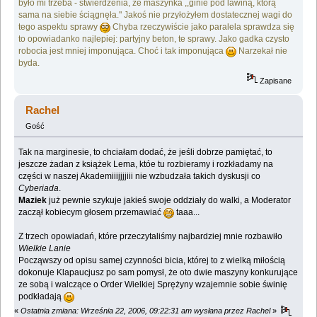
było mi trzeba - stwierdzenia, że maszynka ,,ginie pod lawiną, którą
sama na siebie ściągnęła." Jakoś nie przyłożyłem dostatecznej wagi do
tego aspektu sprawy
Chyba rzeczywiście jako paralela sprawdza się
to opowiadanko najlepiej: partyjny beton, te sprawy. Jako gadka czysto
robocia jest mniej imponująca. Choć i tak imponująca
Narzekał nie
byda.
Zapisane
Rachel
Gość
Tak na marginesie, to chciałam dodać, że jeśli dobrze pamiętać, to
jeszcze żadan z książek Lema, któe tu rozbieramy i rozkładamy na
części w naszej Akademiiijjjjiii nie wzbudzała takich dyskusji co
Cyberiada
.
Maziek
już pewnie szykuje jakieś swoje oddziały do walki, a Moderator
zaczął kobiecym głosem przemawiać
taaa...
Z trzech opowiadań, które przeczytaliśmy najbardziej mnie rozbawiło
Wielkie Lanie
Począwszy od opisu samej czynności bicia, której to z wielką miłością
dokonuje Klapaucjusz po sam pomysł, że oto dwie maszyny konkurujące
ze sobą i walczące o Order Wielkiej Sprężyny wzajemnie sobie świnię
podkładają
«
Ostatnia zmiana: Września 22, 2006, 09:22:31 am wysłana przez Rachel
»