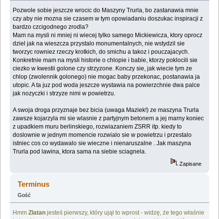
Pozwole sobie jeszcze wrocic do Maszyny Trurla, bo zastanawia mnie
czy aby nie mozna sie czasem w tym opowiadaniu doszukac inspiracji z
bardzo czcigodnego zrodla?
Mam na mysli ni mniej ni wiecej tylko samego Mickiewicza, ktory oprocz
dziel jak na wieszcza przystalo monumentalnych, nie wstydzil sie
tworzyc rowniez rzeczy krotkich, do smichu a takoz i pouczajacych.
Konkretnie mam na mysli historie o chlopie i babie, ktorzy poklocili sie
ciezko w kwestii golone czy strzyzone. Konczy sie, jak wiecie tym ze
chlop (zwolennik golonego) nie mogac baby przekonac, postanawia ja
utopic. A ta juz pod woda jeszcze wystawia na powierzchnie dwa palce
jak nozyczki i strzyze nimi w powietrzu.
A swoja droga przyznaje bez bicia (uwaga Maziek!) ze maszyna Trurla
zawsze kojarzyla mi sie wlasnie z partyjnym betonem a jej marny koniec
z upadkiem muru berlinskiego, rozwiazaniem ZSRR itp. kiedy to
doslownie w jednym momencie rozwialo sie w powietrzu i przestalo
istniec cos co wydawalo sie wieczne i nienaruszalne . Jak maszyna
Trurla pod lawina, ktora sama na siebie sciagnela.
Zapisane
Terminus
Gość
Hmm
Zlatan
jesteś pierwszy, który ujął to wprost - widzę, że tego właśnie