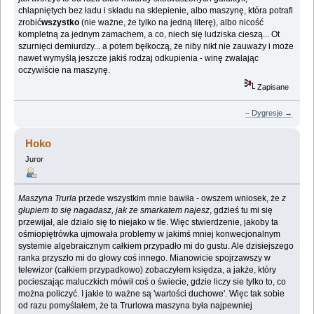
chlapniętych bez ładu i składu na sklepienie, albo maszynę, która potrafi
zrobić
wszystko
(nie ważne, że tylko na jedną literę), albo nicość
kompletną za jednym zamachem, a co, niech się ludziska cieszą... Ot
szurnięci demiurdzy... a potem bęłkoczą, że niby nikt nie zauważy i może
nawet wymyślą jeszcze jakiś rodzaj odkupienia - winę zwalając
oczywiście na maszynę.
Zapisane
– Dygresje →
Hoko
Juror
Maszyna Trurla
przede wszystkim mnie bawiła - owszem wniosek, że
z
głupiem to się nagadasz, jak ze smarkatem najesz
, gdzieś tu mi się
przewijał, ale działo się to niejako w tle. Więc stwierdzenie, jakoby ta
ośmiopiętrówka ujmowała problemy w jakimś mniej konwecjonalnym
systemie algebraicznym całkiem przypadło mi do gustu. Ale dzisiejszego
ranka przyszło mi do głowy coś innego. Mianowicie spojrzawszy w
telewizor (całkiem przypadkowo) zobaczyłem księdza, a jakże, który
pocieszając maluczkich mówił coś o świecie, gdzie liczy sie tylko to, co
można policzyć. I jakie to ważne są 'wartości duchowe'. Więc tak sobie
od razu pomyślałem, że ta Trurlowa maszyna była najpewniej