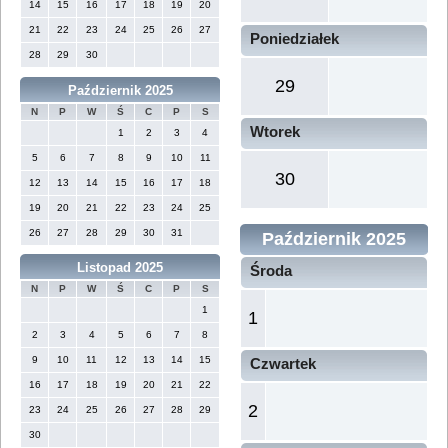
14
15
16
17
18
19
20
21
22
23
24
25
26
27
Poniedziałek
28
29
30
29
Październik 2025
N
P
W
Ś
C
P
S
Wtorek
1
2
3
4
5
6
7
8
9
10
11
30
12
13
14
15
16
17
18
19
20
21
22
23
24
25
26
27
28
29
30
31
Październik 2025
Listopad 2025
Środa
N
P
W
Ś
C
P
S
1
1
2
3
4
5
6
7
8
9
10
11
12
13
14
15
Czwartek
16
17
18
19
20
21
22
2
23
24
25
26
27
28
29
30