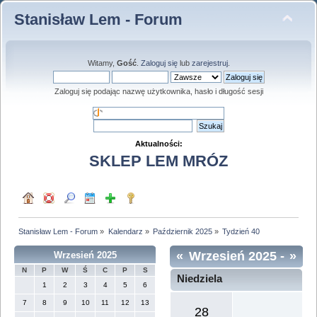
Stanisław Lem - Forum
Witamy,
Gość
.
Zaloguj się
lub
zarejestruj
.
Zaloguj się podając nazwę użytkownika, hasło i długość sesji
Aktualności:
SKLEP LEM MRÓZ
Stanisław Lem - Forum
»
Kalendarz
»
Październik 2025
»
Tydzień 40
«
Wrzesień 2025
-
»
Wrzesień 2025
N
P
W
Ś
C
P
S
Tydzień 40
Niedziela
1
2
3
4
5
6
7
8
9
10
11
12
13
28