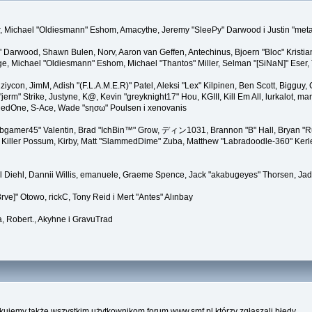
ner, Michael "Oldiesmann" Eshom, Amacythe, Jeremy "SleePy" Darwood i Justin "met
" Darwood, Shawn Bulen, Norv, Aaron van Geffen, Antechinus, Bjoern "Bloc" Kristi
 Michael "Oldiesmann" Eshom, Michael "Thantos" Miller, Selman "[SiNaN]" Eser, Th
 ziycon, JimM, Adish "(F.L.A.M.E.R)" Patel, Aleksi "Lex" Kilpinen, Ben Scott, Biggu
" Strike, Justyne, K@, Kevin "greyknight17" Hou, KGIII, Kill Em All, lurkalot, marga
, RedOne, S-Ace, Wade "sησω" Poulsen i xenovanis
gamer45" Valentin, Brad "IchBin™" Grow, ディン1031, Brannon "B" Hall, Bryan "Run
Killer Possum, Kirby, Matt "SlammedDime" Zuba, Matthew "Labradoodle-360" Kerle, 
el Diehl, Dannii Willis, emanuele, Graeme Spence, Jack "akabugeyes" Thorsen, Jad
ve]" Otowo, rickC, Tony Reid i Mert "Antes" Alınbay
, Robert., Akyhne i GravuTrad
kujemy także wszystkim użytkownikom forum www.smf.pl którzy zgłaszali błędy