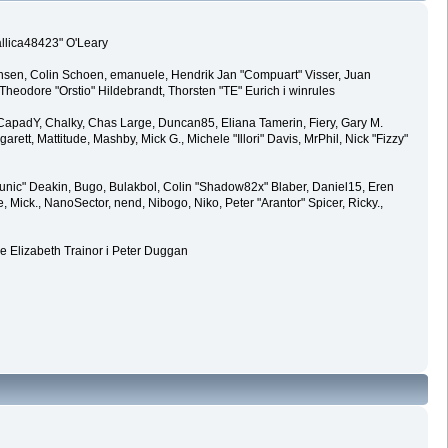
allica48423" O'Leary
ansen, Colin Schoen, emanuele, Hendrik Jan "Compuart" Visser, Juan
eodore "Orstio" Hildebrandt, Thorsten "TE" Eurich i winrules
y, CapadY, Chalky, Chas Large, Duncan85, Eliana Tamerin, Fiery, Gary M.
rett, Mattitude, Mashby, Mick G., Michele "Illori" Davis, MrPhil, Nick "Fizzy"
ic" Deakin, Bugo, Bulakbol, Colin "Shadow82x" Blaber, Daniel15, Eren
Mick., NanoSector, nend, Nibogo, Niko, Peter "Arantor" Spicer, Ricky.,
e Elizabeth Trainor i Peter Duggan