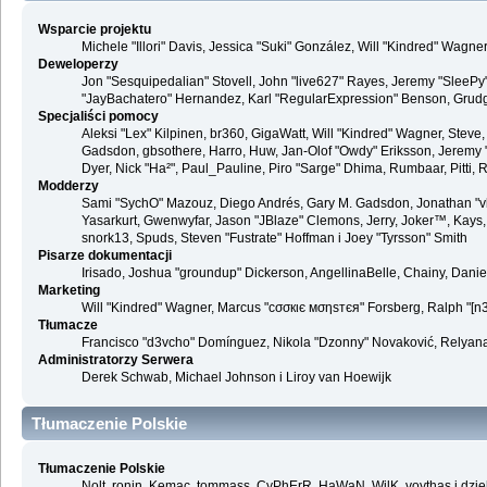
Wsparcie projektu
Michele "Illori" Davis, Jessica "Suki" González, Will "Kindred" Wag
Deweloperzy
Jon "Sesquipedalian" Stovell, John "live627" Rayes, Jeremy "SleePy
"JayBachatero" Hernandez, Karl "RegularExpression" Benson, Grudge,
Specjaliści pomocy
Aleksi "Lex" Kilpinen, br360, GigaWatt, Will "Kindred" Wagner, Steve,
Gadsdon, gbsothere, Harro, Huw, Jan-Olof "Owdy" Eriksson, Jeremy "jerm
Dyer, Nick "Ha²", Paul_Pauline, Piro "Sarge" Dhima, Rumbaar, Pitti
Modderzy
Sami "SychO" Mazouz, Diego Andrés, Gary M. Gadsdon, Jonathan "vb
Yasarkurt, Gwenwyfar, Jason "JBlaze" Clemons, Jerry, Joker™, Kays, 
snork13, Spuds, Steven "Fustrate" Hoffman i Joey "Tyrsson" Smith
Pisarze dokumentacji
Irisado, Joshua "groundup" Dickerson, AngellinaBelle, Chainy, Dani
Marketing
Will "Kindred" Wagner, Marcus "cσσкιє мσηѕтєя" Forsberg, Ralph "[n3r
Tłumacze
Francisco "d3vcho" Domínguez, Nikola "Dzonny" Novaković, Relyana
Administratorzy Serwera
Derek Schwab, Michael Johnson i Liroy van Hoewijk
Tłumaczenie Polskie
Tłumaczenie Polskie
Nolt, ronin, Kemac, tommass, CyPhErR, HaWaN, WilK, voythas i dzię