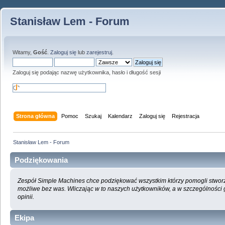
Stanisław Lem - Forum
Witamy,
Gość
.
Zaloguj się
lub
zarejestruj
.
Zaloguj się podając nazwę użytkownika, hasło i długość sesji
Strona główna
Pomoc
Szukaj
Kalendarz
Zaloguj się
Rejestracja
Stanisław Lem - Forum
Podziękowania
Zespół Simple Machines chce podziękować wszystkim którzy pomogli stworzyć
możliwe bez was. Wliczając w to naszych użytkowników, a w szczególności
opinii.
Ekipa