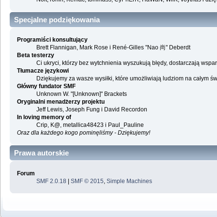
Specjalne podziękowania
Programiści konsultujący
Brett Flannigan, Mark Rose i René-Gilles "Nao 尚" Deberdt
Beta testerzy
Ci ukryci, którzy bez wytchnienia wyszukują błędy, dostarczają ws
Tłumacze językowi
Dziękujemy za wasze wysiłki, które umożliwiają ludziom na całym ś
Główny fundator SMF
Unknown W. "[Unknown]" Brackets
Oryginalni menadżerzy projektu
Jeff Lewis, Joseph Fung i David Recordon
In loving memory of
Crip, K@, metallica48423 i Paul_Pauline
Oraz dla każdego kogo pominęliśmy - Dziękujemy!
Prawa autorskie
Forum
SMF 2.0.18
|
SMF © 2015
,
Simple Machines