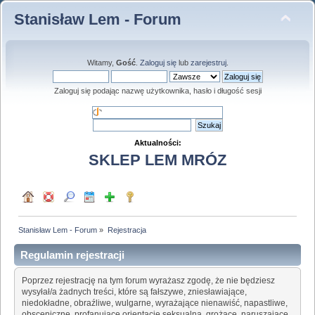
Stanisław Lem - Forum
Witamy,
Gość
.
Zaloguj się
lub
zarejestruj
.
Zaloguj się podając nazwę użytkownika, hasło i długość sesji
Aktualności:
SKLEP LEM MRÓZ
Stanisław Lem - Forum
»
Rejestracja
Regulamin rejestracji
Poprzez rejestrację na tym forum wyrażasz zgodę, że nie będziesz
wysyłał/a żadnych treści, które są fałszywe, zniesławiające,
niedokładne, obraźliwe, wulgarne, wyrażające nienawiść, napastliwe,
obsceniczne, profanujące orientację seksualną, grożące, naruszające