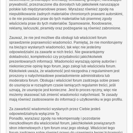
prywatność, przeznaczone dla dorosłych lub jakkolwiek naruszające
polskie lub międzynarodowe prawo. Wyrażasz również zgodę na
niepublikowanie żadnych materiałów chronionych prawami autorskimi,
o ile nie posiadasz praw do tych materiałów lub pisemnej zgody
właściciela praw do tych materiałów. Spamowanie, floodowanie,
reklamy, łańcuszki, piramidy oraz podżeganie są również zabronione.
Zauważ, że nie jest możliwe dla obsługi lub właścicieli forum
sprawdzenie poprawności wiadomości. Pamiętaj, że nie monitorujemy
na bieżąco wysłanych wiadomości, tak więc nie jesteśmy
odpowiedzialni za zawarte w nich treści. Nie gwarantujemy
dokładności, kompletności czy przydatności jakichkolwiek
prezentowanych informacji. Wiadomości wyrażają opinię autorów i
niekoniecznie opinię tego forum, jego załogi lub właściciela forum.
Ktokolwiek uważa, że wiadomość jest niezgodna z regulaminem jest
proszony o natychmiastowe powiadomienie administratora lub
moderatora forum. Obsługa i właściciel forum zastrzega sobie prawo
do usunięcia w rozsądnym czasie łamiących regulamin treści, jeśli
uznają, że usunięcie jest konieczne. Jest to proces ręczny, więc nie
możemy skasować lub zmienić wiadomości natychmiast. Te zasady
mają również zastosowanie do informacji o użytkowniku w jego profilu.
Za zawartość wiadomości wysłanych przez Ciebie jesteś
odpowiedzialny/a wyłącznie Ty.
Ponadto, wyrażasz zgodę na rekompensatę i pozostanie
nieszkodliwym dla właściciela/i forum, jakichkolwiek powiązanych
stron internetowych z tym forum oraz jego obsługi. Właściciel tego
forum zastrzega sobie również prawo do ujawnienia twojej tożsamości