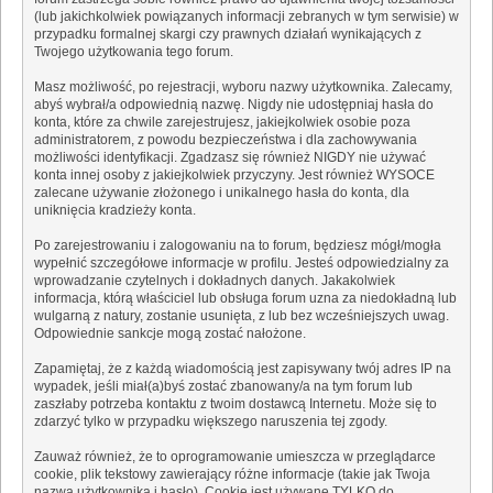
(lub jakichkolwiek powiązanych informacji zebranych w tym serwisie) w
przypadku formalnej skargi czy prawnych działań wynikających z
Twojego użytkowania tego forum.
Masz możliwość, po rejestracji, wyboru nazwy użytkownika. Zalecamy,
abyś wybrał/a odpowiednią nazwę. Nigdy nie udostępniaj hasła do
konta, które za chwile zarejestrujesz, jakiejkolwiek osobie poza
administratorem, z powodu bezpieczeństwa i dla zachowywania
możliwości identyfikacji. Zgadzasz się również NIGDY nie używać
konta innej osoby z jakiejkolwiek przyczyny. Jest również WYSOCE
zalecane używanie złożonego i unikalnego hasła do konta, dla
uniknięcia kradzieży konta.
Po zarejestrowaniu i zalogowaniu na to forum, będziesz mógł/mogła
wypełnić szczegółowe informacje w profilu. Jesteś odpowiedzialny za
wprowadzanie czytelnych i dokładnych danych. Jakakolwiek
informacja, którą właściciel lub obsługa forum uzna za niedokładną lub
wulgarną z natury, zostanie usunięta, z lub bez wcześniejszych uwag.
Odpowiednie sankcje mogą zostać nałożone.
Zapamiętaj, że z każdą wiadomością jest zapisywany twój adres IP na
wypadek, jeśli miał(a)byś zostać zbanowany/a na tym forum lub
zaszłaby potrzeba kontaktu z twoim dostawcą Internetu. Może się to
zdarzyć tylko w przypadku większego naruszenia tej zgody.
Zauważ również, że to oprogramowanie umieszcza w przeglądarce
cookie, plik tekstowy zawierający różne informacje (takie jak Twoja
nazwa użytkownika i hasło). Cookie jest używane TYLKO do