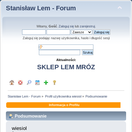
Stanisław Lem - Forum
Witamy,
Gość
.
Zaloguj się
lub
zarejestruj
.
Zaloguj się podając nazwę użytkownika, hasło i długość sesji
Aktualności:
SKLEP LEM MRÓZ
Stanisław Lem - Forum
»
Profil użytkownika wiesiol
»
Podsumowanie
Informacja o Profilu
Podsumowanie
wiesiol 