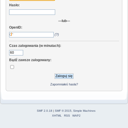
Hasło:
—lub—
OpenID:
(?)
Czas zalogowania (w minutach):
Bądź zawsze zalogowany:
Zapomniałeś hasła?
SMF 2.0.18
|
SMF © 2015
,
Simple Machines
XHTML
RSS
WAP2