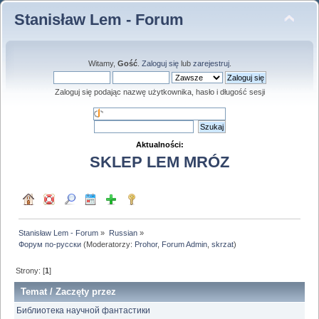
Stanisław Lem - Forum
Witamy,
Gość
.
Zaloguj się
lub
zarejestruj
.
Zaloguj się podając nazwę użytkownika, hasło i długość sesji
Aktualności:
SKLEP LEM MRÓZ
Stanisław Lem - Forum
»
Russian
»
Форум по-русски
(Moderatorzy:
Prohor
,
Forum Admin
,
skrzat
)
Strony: [
1
]
Temat
/
Zaczęty przez
Библиотека научной фантастики