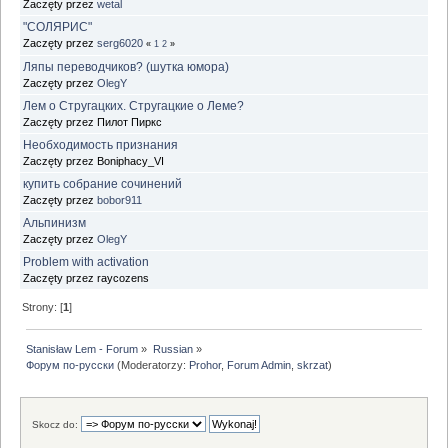
Zaczęty przez
wetal
"СОЛЯРИС"
Zaczęty przez
serg6020
«
1
2
»
Ляпы переводчиков? (шутка юмора)
Zaczęty przez
OlegY
Лем о Стругацких. Стругацкие о Леме?
Zaczęty przez Пилот Пиркс
Необходимость признания
Zaczęty przez Boniphacy_VI
купить собрание сочинений
Zaczęty przez
bobor911
Альпинизм
Zaczęty przez
OlegY
Problem with activation
Zaczęty przez raycozens
Strony: [
1
]
Stanisław Lem - Forum
»
Russian
»
Форум по-русски
(Moderatorzy:
Prohor
,
Forum Admin
,
skrzat
)
Skocz do: