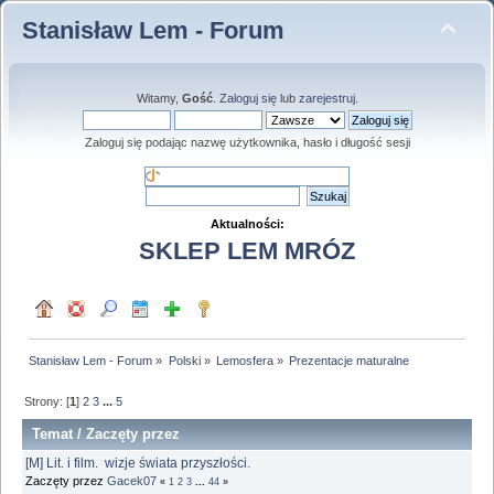
Stanisław Lem - Forum
Witamy,
Gość
.
Zaloguj się
lub
zarejestruj
.
Zaloguj się podając nazwę użytkownika, hasło i długość sesji
Aktualności:
SKLEP LEM MRÓZ
Stanisław Lem - Forum
»
Polski
»
Lemosfera
»
Prezentacje maturalne
Strony: [
1
]
2
3
...
5
Temat
/
Zaczęty przez
[M] Lit. i film. wizje świata przyszłości.
Zaczęty przez
Gacek07
«
1
2
3
...
44
»