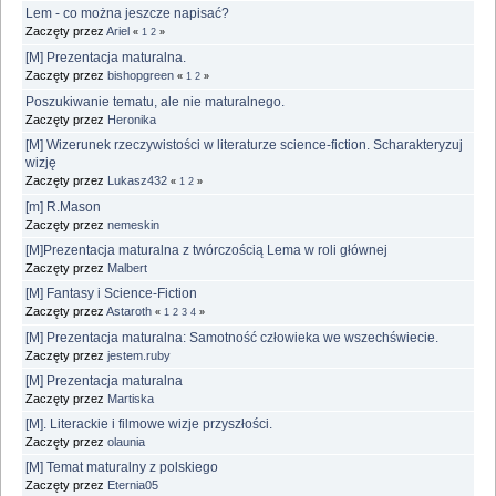
Lem - co można jeszcze napisać?
Zaczęty przez
Ariel
«
1
2
»
[M] Prezentacja maturalna.
Zaczęty przez
bishopgreen
«
1
2
»
Poszukiwanie tematu, ale nie maturalnego.
Zaczęty przez
Heronika
[M] Wizerunek rzeczywistości w literaturze science-fiction. Scharakteryzuj
wizję
Zaczęty przez
Lukasz432
«
1
2
»
[m] R.Mason
Zaczęty przez
nemeskin
[M]Prezentacja maturalna z twórczością Lema w roli głównej
Zaczęty przez
Malbert
[M] Fantasy i Science-Fiction
Zaczęty przez
Astaroth
«
1
2
3
4
»
[M] Prezentacja maturalna: Samotność człowieka we wszechświecie.
Zaczęty przez
jestem.ruby
[M] Prezentacja maturalna
Zaczęty przez
Martiska
[M]. Literackie i filmowe wizje przyszłości.
Zaczęty przez
olaunia
[M] Temat maturalny z polskiego
Zaczęty przez
Eternia05