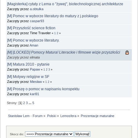
[Magisterka] cytaty z Lema o "żywej", biotechnologicznej architekturze
Zaczęty przez
a.obtulka
[M] Pomoc w wyborze literatury do matury z j.polskiego
Zaczęty przez
caspar93
[M] Przyszłość science fiction
Zaczęty przez Time Traveler
«
1
2
»
[M] Pomoc w wyborze literatury.
Zaczęty przez
Aman
[M] [LOCKED] Pomocy Matura! Literackie i filmowe wizje przyszłości
Zaczęty przez elmata
[M] Matura 2010 - pytanie
Zaczęty przez
Papaw
«
1
2
3
»
[M] Motywy religijne w SF
Zaczęty przez
Miesław
«
1
2
»
[M] Proszę o pomoc w napisaniu konspektu
Zaczęty przez
kari91
Strony: [
1
]
2
3
...
5
Stanisław Lem - Forum
»
Polski
»
Lemosfera
»
Prezentacje maturalne
Skocz do: