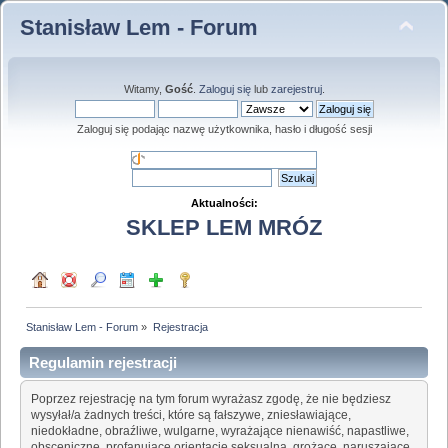
Stanisław Lem - Forum
Witamy,
Gość
.
Zaloguj się
lub
zarejestruj
.
Zaloguj się podając nazwę użytkownika, hasło i długość sesji
Aktualności:
SKLEP LEM MRÓZ
Stanisław Lem - Forum
»
Rejestracja
Regulamin rejestracji
Poprzez rejestrację na tym forum wyrażasz zgodę, że nie będziesz
wysyłał/a żadnych treści, które są fałszywe, zniesławiające,
niedokładne, obraźliwe, wulgarne, wyrażające nienawiść, napastliwe,
obsceniczne, profanujące orientację seksualną, grożące, naruszające