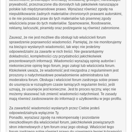
prywatność, przeznaczone dla dorosłych lub jakkolwiek naruszające
polskie lub międzynarodowe prawo. Wyrażasz również zgodę na
niepublikowanie żadnych materiałów chronionych prawami autorskimi,
o ile nie posiadasz praw do tych materiałów lub pisemnej zgody
właściciela praw do tych materiałów. Spamowanie, floodowanie,
reklamy, łańcuszki, piramidy oraz podżeganie są również zabronione.
Zauważ, że nie jest możliwe dla obsługi lub właścicieli forum
sprawdzenie poprawności wiadomości. Pamiętaj, że nie monitorujemy
na bieżąco wysłanych wiadomości, tak więc nie jesteśmy
odpowiedzialni za zawarte w nich treści. Nie gwarantujemy
dokładności, kompletności czy przydatności jakichkolwiek
prezentowanych informacji. Wiadomości wyrażają opinię autorów i
niekoniecznie opinię tego forum, jego załogi lub właściciela forum.
Ktokolwiek uważa, że wiadomość jest niezgodna z regulaminem jest
proszony o natychmiastowe powiadomienie administratora lub
moderatora forum. Obsługa i właściciel forum zastrzega sobie prawo
do usunięcia w rozsądnym czasie łamiących regulamin treści, jeśli
uznają, że usunięcie jest konieczne. Jest to proces ręczny, więc nie
możemy skasować lub zmienić wiadomości natychmiast. Te zasady
mają również zastosowanie do informacji o użytkowniku w jego profilu.
Za zawartość wiadomości wysłanych przez Ciebie jesteś
odpowiedzialny/a wyłącznie Ty.
Ponadto, wyrażasz zgodę na rekompensatę i pozostanie
nieszkodliwym dla właściciela/i forum, jakichkolwiek powiązanych
stron internetowych z tym forum oraz jego obsługi. Właściciel tego
forum zastrzega sobie również prawo do ujawnienia twojej tożsamości