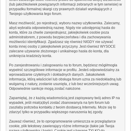
(lub jakichkolwiek powiązanych informacji zebranych w tym serwisie) w
przypadku formalnej skargi czy prawnych działań wynikających z
Twojego użytkowania tego forum.
Masz możliwość, po rejestracji, wyboru nazwy użytkownika. Zalecamy,
abyś wybrał/a odpowiednią nazwę. Nigdy nie udostępniaj hasła do
konta, które za chwile zarejestrujesz, jakiejkolwiek osobie poza
administratorem, z powodu bezpieczeństwa i dla zachowywania
możliwości identyfikacji. Zgadzasz się również NIGDY nie używać
konta innej osoby z jakiejkolwiek przyczyny. Jest również WYSOCE
zalecane używanie złożonego i unikalnego hasła do konta, dla
uniknięcia kradzieży konta.
Po zarejestrowaniu i zalogowaniu na to forum, będziesz mógł/mogła
wypełnić szczegółowe informacje w profilu. Jesteś odpowiedzialny za
wprowadzanie czytelnych i dokładnych danych. Jakakolwiek
informacja, którą właściciel lub obsługa forum uzna za niedokładną lub
wulgarną z natury, zostanie usunięta, z lub bez wcześniejszych uwag.
Odpowiednie sankcje mogą zostać nałożone.
Zapamiętaj, że z każdą wiadomością jest zapisywany twój adres IP na
wypadek, jeśli miał(a)byś zostać zbanowany/a na tym forum lub
zaszłaby potrzeba kontaktu z twoim dostawcą Internetu. Może się to
zdarzyć tylko w przypadku większego naruszenia tej zgody.
Zauważ również, że to oprogramowanie umieszcza w przeglądarce
cookie, plik tekstowy zawierający różne informacje (takie jak Twoja
nazwa użytkownika i hasło). Cookie jest używane TYLKO do