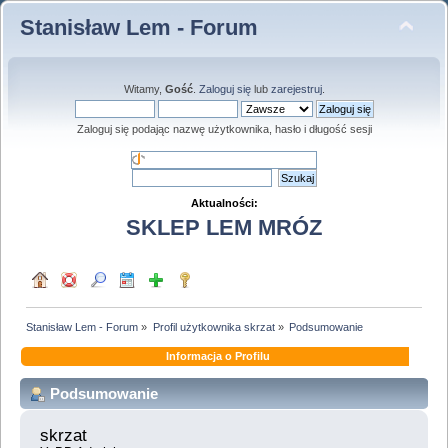
Stanisław Lem - Forum
Witamy,
Gość
.
Zaloguj się
lub
zarejestruj
.
Zaloguj się podając nazwę użytkownika, hasło i długość sesji
Aktualności:
SKLEP LEM MRÓZ
Stanisław Lem - Forum
»
Profil użytkownika skrzat
»
Podsumowanie
Informacja o Profilu
Podsumowanie
skrzat 