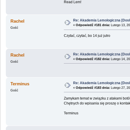
Read Lem!
Re: Akademia Lemologiczna [Dosk
Rachel
«
Odpowiedź #181 dnia:
Lutego 13, 20
Gość
Czytać, czytać, bo 14 już jutro
Re: Akademia Lemologiczna [Dosk
Rachel
«
Odpowiedź #182 dnia:
Lutego 14, 20
Gość
Re: Akademia Lemologiczna [Dosk
Terminus
«
Odpowiedź #183 dnia:
Lutego 27, 20
Gość
Zamykam temat w związku z atakami bot
Chętnych do wpisania się proszę o kontak
Terminus