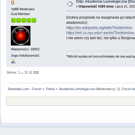
Odp: Akademia Lemologiczna [Do
Q
«
Odpowiedź #184 dnia:
Lipca 21, 202
YaBB Moderator
God Member
Drobny przypisek na marginesie po latac
wiadomości
):
https://en.wikipedia.org/wiki/Thiotimoline
https://mrl.cs.nyu.edu/~perlin/Thiotimoline
I nie wiem czy tam też, nie tylko u Borge
Wiadomości: 18052
Jego Induktywność
"Wśród wydarzeń wszechświata nie ma ważnych
Strony:
1
...
11
12
[
13
]
Stanisław Lem - Forum
»
Polski
»
Akademia Lemologiczna
(Moderatorzy:
Q
,
Forum A