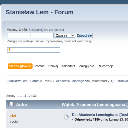
Stanisław Lem - Forum
Witamy,
Gość
.
Zaloguj się
lub
zarejestruj
.
Zaloguj się podając nazwę użytkownika, hasło i długość sesji
Strona główna
Pomoc
Szukaj
Kalendarz
Zaloguj się
Rejestracja
Stanisław Lem - Forum
»
Polski
»
Akademia Lemologiczna
(Moderatorzy:
Q
,
Forum A
Strony:
1
...
11
12
[
13
]
Autor
Wątek: Akademia Lemologiczna [
Re: Akademia Lemologiczna [Dos
dzi
«
Odpowiedź #180 dnia:
Lutego 13, 20
Gość