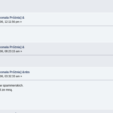
onała Próżnia] &
06, 12:11:56 pm »
onała Próżnia] &
06, 08:23:15 am »
onała Próżnia] &nbs
06, 03:32:33 am »
ów spammerskich.
t ze mną.