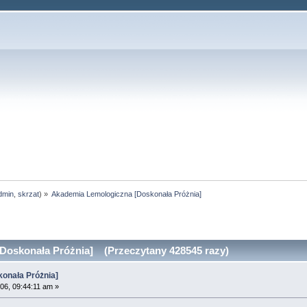
dmin
,
skrzat
) »
Akademia Lemologiczna [Doskonała Próżnia]  
Doskonała Próżnia] (Przeczytany 428545 razy)
konała Próżnia]
06, 09:44:11 am »