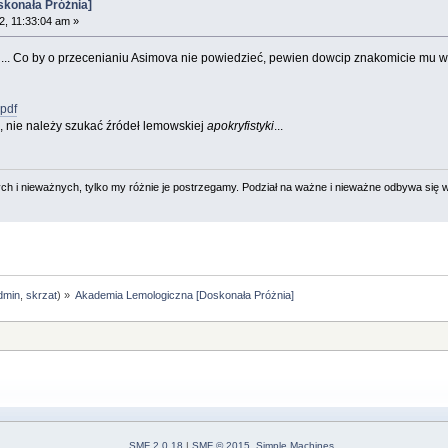
skonała Próżnia]
2, 11:33:04 am »
h... Co by o przecenianiu Asimova nie powiedzieć, pewien dowcip znakomicie mu 
.pdf
sa, nie należy szukać źródeł lemowskiej
apokryfistyki
...
 i nieważnych, tylko my różnie je postrzegamy. Podział na ważne i nieważne odbywa się 
dmin
,
skrzat
) »
Akademia Lemologiczna [Doskonała Próżnia]  
SMF 2.0.18
|
SMF © 2015
,
Simple Machines