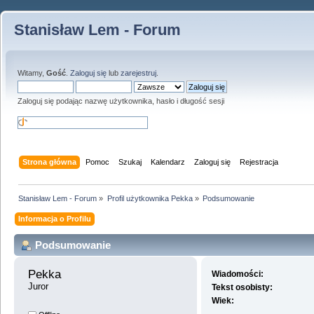
Stanisław Lem - Forum
Witamy,
Gość
.
Zaloguj się
lub
zarejestruj
.
Zaloguj się podając nazwę użytkownika, hasło i długość sesji
Strona główna
Pomoc
Szukaj
Kalendarz
Zaloguj się
Rejestracja
Stanisław Lem - Forum
»
Profil użytkownika Pekka
»
Podsumowanie
Informacja o Profilu
Podsumowanie
Pekka 
Wiadomości:
Juror
Tekst osobisty:
Wiek: