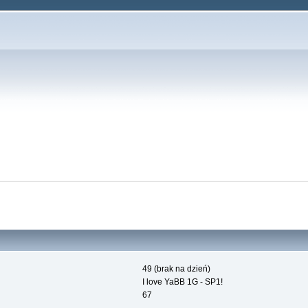
49 (brak na dzień)
I love YaBB 1G - SP1!
67