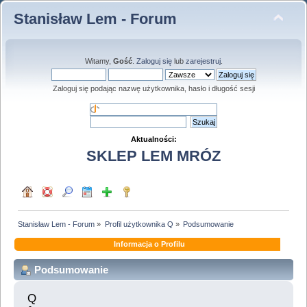
Stanisław Lem - Forum
Witamy,
Gość
.
Zaloguj się
lub
zarejestruj
.
Zaloguj się podając nazwę użytkownika, hasło i długość sesji
Aktualności:
SKLEP LEM MRÓZ
Stanisław Lem - Forum
»
Profil użytkownika Q
»
Podsumowanie
Informacja o Profilu
Podsumowanie
Q 