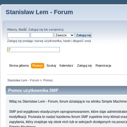
Stanisław Lem - Forum
Witamy,
Gość
.
Zaloguj się
lub
zarejestruj
.
Zaloguj się podając nazwę użytkownika, hasło i długość sesji
Strona główna
Pomoc
Szukaj
Kalendarz
Zaloguj się
Rejestracja
Stanisław Lem - Forum
»
Pomoc
Pomoc użytkownika SMF
Witaj na Stanisław Lem - Forum, forum działające na silniku Simple Machin
SMF jest wyjątkowo elastycznym oprogramowaniem, które daje administrato
modyfikacji. Pozwala to nadać każdemu forum SMF zupełnie inny klimat oraz f
zapytania, który znajduje się obok nich lub w sekcjach dostępnych na poszcz