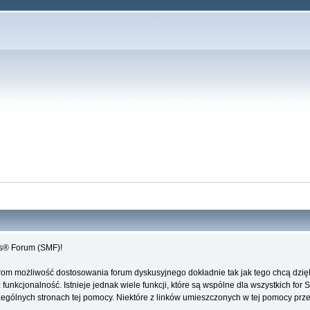
es® Forum (SMF)!
rom możliwość dostosowania forum dyskusyjnego dokładnie tak jak tego chcą dzi
unkcjonalność. Istnieje jednak wiele funkcji, które są wspólne dla wszystkich for 
ególnych stronach tej pomocy. Niektóre z linków umieszczonych w tej pomocy przeki