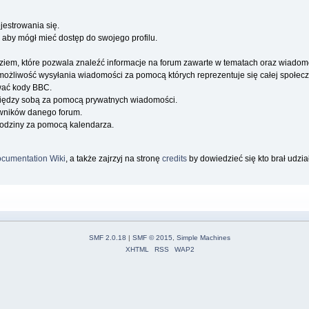
jestrowania się.
 aby mógł mieć dostęp do swojego profilu.
iem, które pozwala znaleźć informacje na forum zawarte w tematach oraz wiadom
a możliwość wysyłania wiadomości za pomocą których reprezentuje się całej społecz
wać kody BBC.
iędzy sobą za pomocą prywatnych wiadomości.
owników danego forum.
rodziny za pomocą kalendarza.
cumentation Wiki
, a także zajrzyj na stronę
credits
by dowiedzieć się kto brał udzi
SMF 2.0.18
|
SMF © 2015
,
Simple Machines
XHTML
RSS
WAP2