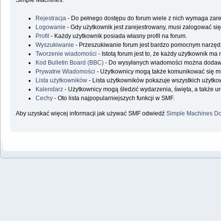
Simple Machines.
Rejestracja
- Do pełnego dostępu do forum wiele z nich wymaga zare
Logowanie
- Gdy użytkownik jest zarejestrowany, musi zalogować się
Profil
- Każdy użytkownik posiada własny profil na forum.
Wyszukiwanie
- Przeszukiwanie forum jest bardzo pomocnym narzędz
Tworzenie wiadomości
- Istotą forum jest to, że każdy użytkownik m
Kod Bulletin Board (BBC)
- Do wysyłanych wiadomości można doda
Prywatne Wiadomości
- Użytkownicy mogą także komunikować się m
Lista użytkowników
- Lista użytkowników pokazuje wszystkich użytk
Kalendarz
- Użytkownicy mogą śledzić wydarzenia, święta, a także u
Cechy
- Oto lista najpopularniejszych funkcji w SMF.
Aby uzyskać więcej informacji jak używać SMF odwiedź
Simple Machines Do