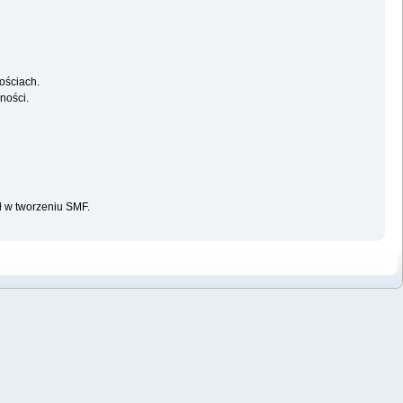
ościach.
ności.
ał w tworzeniu SMF.