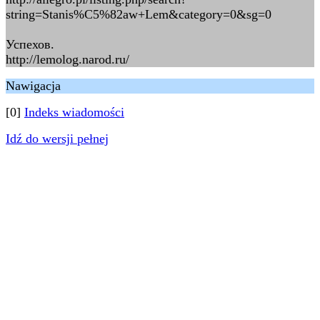
string=Stanis%C5%82aw+Lem&category=0&sg=0
Успехов.
http://lemolog.narod.ru/
Nawigacja
[0]
Indeks wiadomości
Idź do wersji pełnej