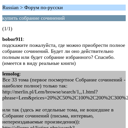
Russian > Форум по-русски
купить собрание сочинений
(1/1)
bobor911
:
подскажите пожалуйста, где можно приобрести полное
собрание сочинений. Будет ли оно действительно
полным или будет собрание избранного? Спасибо.
(имеется в виду реальные книги)
lemolog
:
Все 33 тома (первое посмертное Собрание сочинений -
наиболее полное) только так:
http://merlin.pl/Lem/browse/search/1,,1.html?
phrase=Lem&prices=20%2C50%2C100%2C200%2C300%2C
или так (здесь же отдельные тома, не вошедшие в
Собрание сочинений (письма, интервью,
непереиздаваемые произведения)):
http://allegro.pl/listing.php/search?