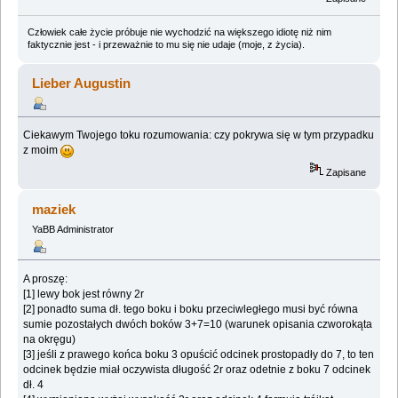
Człowiek całe życie próbuje nie wychodzić na większego idiotę niż nim
faktycznie jest - i przeważnie to mu się nie udaje (moje, z życia).
Lieber Augustin
Ciekawym Twojego toku rozumowania: czy pokrywa się w tym przypadku
z moim
Zapisane
maziek
YaBB Administrator
A proszę:
[1] lewy bok jest równy 2r
[2] ponadto suma dł. tego boku i boku przeciwległego musi być równa
sumie pozostałych dwóch boków 3+7=10 (warunek opisania czworokąta
na okręgu)
[3] jeśli z prawego końca boku 3 opuścić odcinek prostopadły do 7, to ten
odcinek będzie miał oczywista długość 2r oraz odetnie z boku 7 odcinek
dł. 4