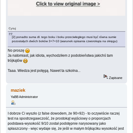
Cytuj
[2] ponadto suma dł. tego boku i boku przeciwległego musi być równa sumie
pozostałych dwóch boków 3+7=10 (warunek opisania czworokąta na okręgu)
No proszę
Ja natomiast, jak idiota, wychodziłem z podobieństwa jakichś tam
trójkątów
Taaa. Wiedza jest potęgą. Nawet ta szkolna...
Zapisane
maziek
YaBB Administrator
I dobrze Ci wyszło (z false dowodem, że 90=92) - to oczywiście raczej
test na spostrzegawczość, że prostokąt wyjściowy o proporcjach
podstawa-wysokość 9/10 został podstępnie narysowany jako
spłaszczony - więc wydaje się, że jeśli w małym trójkąciku wysokość jest