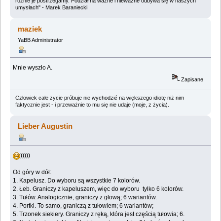
różnie je postrzegamy. Podział na ważne i nieważne odbywa się w naszych
umysłach" - Marek Baraniecki
maziek
YaBB Administrator
Mnie wyszło A.
Zapisane
Człowiek całe życie próbuje nie wychodzić na większego idiotę niż nim
faktycznie jest - i przeważnie to mu się nie udaje (moje, z życia).
Lieber Augustin
)))))
Od góry w dół:
1. Kapelusz. Do wyboru są wszystkie 7 kolorów.
2. Łeb. Graniczy z kapeluszem, więc do wyboru tylko 6 kolorów.
3. Tułów. Analogicznie, graniczy z głową; 6 wariantów.
4. Portki. To samo, graniczą z tułowiem; 6 wariantów;
5. Trzonek siekiery. Graniczy z ręką, która jest częścią tułowia; 6.