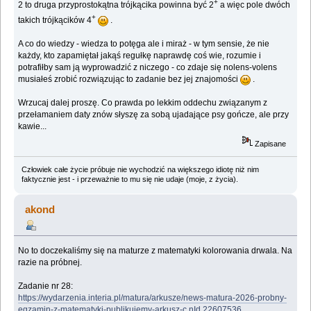
+
2 to druga przyprostokątna trójkącika powinna być 2
a więc pole dwóch
+
takich trójkącików 4
.
A co do wiedzy - wiedza to potęga ale i miraż - w tym sensie, że nie
każdy, kto zapamiętał jakąś regułkę naprawdę coś wie, rozumie i
potrafiłby sam ją wyprowadzić z niczego - co zdaje się nolens-volens
musiałeś zrobić rozwiązując to zadanie bez jej znajomości
.
Wrzucaj dalej proszę. Co prawda po lekkim oddechu związanym z
przełamaniem daty znów słyszę za sobą ujadające psy gończe, ale przy
kawie...
Zapisane
Człowiek całe życie próbuje nie wychodzić na większego idiotę niż nim
faktycznie jest - i przeważnie to mu się nie udaje (moje, z życia).
akond
No to doczekaliśmy się na maturze z matematyki kolorowania drwala. Na
razie na próbnej.
Zadanie nr 28:
https://wydarzenia.interia.pl/matura/arkusze/news-matura-2026-probny-
egzamin-z-matematyki-publikujemy-arkusz-c,nId,22607536