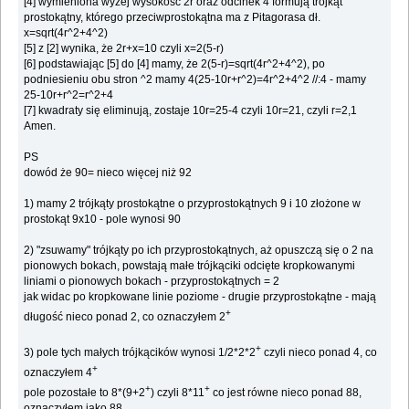
[4] wymieniona wyżej wysokość 2r oraz odcinek 4 formują trójkąt
prostokątny, którego przeciwprostokątna ma z Pitagorasa dł.
x=sqrt(4r^2+4^2)
[5] z [2] wynika, że 2r+x=10 czyli x=2(5-r)
[6] podstawiając [5] do [4] mamy, że 2(5-r)=sqrt(4r^2+4^2), po
podniesieniu obu stron ^2 mamy 4(25-10r+r^2)=4r^2+4^2 //:4 - mamy
25-10r+r^2=r^2+4
[7] kwadraty się eliminują, zostaje 10r=25-4 czyli 10r=21, czyli r=2,1
Amen.
PS
dowód że 90= nieco więcej niż 92
1) mamy 2 trójkąty prostokątne o przyprostokątnych 9 i 10 złożone w
prostokąt 9x10 - pole wynosi 90
2) "zsuwamy" trójkąty po ich przyprostokątnych, aż opuszczą się o 2 na
pionowych bokach, powstają małe trójkąciki odcięte kropkowanymi
liniami o pionowych bokach - przyprostokątnych = 2
jak widac po kropkowane linie poziome - drugie przyprostokątne - mają
+
długość nieco ponad 2, co oznaczyłem 2
+
3) pole tych małych trójkącików wynosi 1/2*2*2
czyli nieco ponad 4, co
+
oznaczyłem 4
+
+
pole pozostałe to 8*(9+2
) czyli 8*11
co jest równe nieco ponad 88,
oznaczyłem jako 88