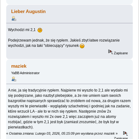
Lieber Augustin
Wychodzi mi 2,1
Podejrzewam jednak, że się rypłem. Jakieś zbyt łatwe rozwiązanie
wychodzi, jak na taki "obiecujący" rysunek
Zapisane
maziek
YaBB Administrator
A nie, ja się tradycyjnie rypłem. Najpierw mi wyszło to 2,1 ale wydało mi
się podejrzane, jako nazbyt plebejskie, a że nie umiem sam swoich
bazgrołów napisanych sprawdzać to zrobiłem od nowa, za drugim razem
wyszły mi te pierwiastki - wyglądały szlachetniej i godniej jak na zadanie,
które wrzucił LA - ale to w nich się rypłem. Następnie znów 2x
rozwiązałem i wyszło mi 2x owe 2,1 więc zacząłem już na atomy
rozbijać, gdzie w tym 2,1 jest byk (zamiast zrozumieć, że byk był w
pierwiastkach).
«
Ostatnia zmiana: Lutego 03, 2026, 05:15:09 pm wysłana przez maziek
»
Zapisane