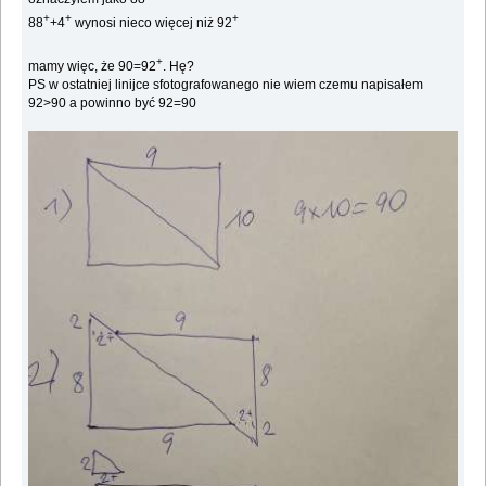
+
+
+
88
+4
wynosi nieco więcej niż 92
+
mamy więc, że 90=92
. Hę?
PS w ostatniej linijce sfotografowanego nie wiem czemu napisałem
92>90 a powinno być 92=90