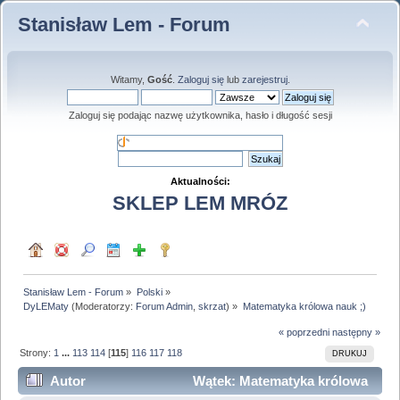
Stanisław Lem - Forum
Witamy,
Gość
.
Zaloguj się
lub
zarejestruj
.
Zaloguj się podając nazwę użytkownika, hasło i długość sesji
Aktualności:
SKLEP LEM MRÓZ
Stanisław Lem - Forum
»
Polski
»
DyLEMaty
(Moderatorzy:
Forum Admin
,
skrzat
) »
Matematyka królowa nauk ;)
« poprzedni
następny »
Strony:
1
...
113
114
[
115
]
116
117
118
DRUKUJ
Autor
Wątek: Matematyka królowa