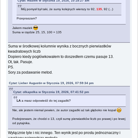
Cytat: maziek w Stycznia 19, 2026, 10:18:27 am
Mój pomysł był taki, że sumy kolejnych wierszy to 92,
135
, 92 (...)
Przepraszam?
Jakem maziek
Suma w rzędzie 25, 15, 100 = 135
Suma w środkowej kolumnie wynika z bocznych pierwiastków
kwadratowych liczb
Dopiero kiedy pogłówkowałem to doszedłem czemu pasuje 13.
Ot, tak. Pasuje.
PS.
Sory za podawanie metod.
Cytat: Lieber Augustin w Stycznia 19, 2026, 07:59:34 pm
Cytat: olkapolka w Stycznia 19, 2026, 07:41:52 pm
LA
a masz odpowiedź do tej zagadki?
Nie, ale jestem niemal pewien, że autor zagadki aż tak głęboko nie kopał
Podejrzewam, że chodzi o 13, czyli sumę pierwiastków liczb po prawej i po lewej
od pytajnika.
Wyłącznie tyle i nic innego. Ten wynik jest po prostu jednoznaczny i