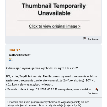
Zapisane
maziek
YaBB Administrator
Odrzucając wyniki ujemne wychodzi mi sqrt3 lub 2sqrt2.
PS, a nie, 2sqrt2 też jest zły. Ale dlaczemu wyszedł z równania w takim
razie skoro równanie zawierało warunek że 2r+"bok skośny)=10? No
cóż, kawa się wysączyła chwilowo...
«
Ostatnia zmiana: Lutego 03, 2026, 03:22:32 pm wysłana przez maziek
»
Zapisane
Człowiek całe życie próbuje nie wychodzić na większego idiotę niż nim
faktycznie jest - i przeważnie to mu się nie udaje (moje, z życia).