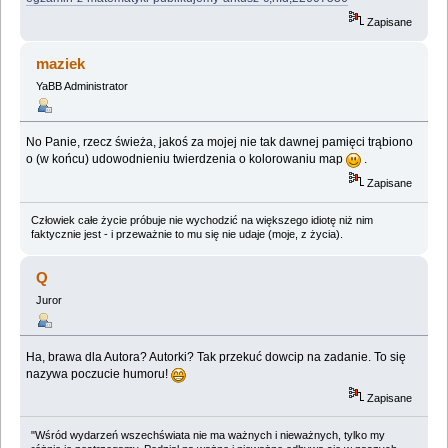
Zapisane
maziek
YaBB Administrator
No Panie, rzecz świeża, jakoś za mojej nie tak dawnej pamięci trąbiono
o (w końcu) udowodnieniu twierdzenia o kolorowaniu map
.
Zapisane
Człowiek całe życie próbuje nie wychodzić na większego idiotę niż nim
faktycznie jest - i przeważnie to mu się nie udaje (moje, z życia).
Q
Juror
Ha, brawa dla Autora? Autorki? Tak przekuć dowcip na zadanie. To się
nazywa poczucie humoru!
Zapisane
"Wśród wydarzeń wszechświata nie ma ważnych i nieważnych, tylko my