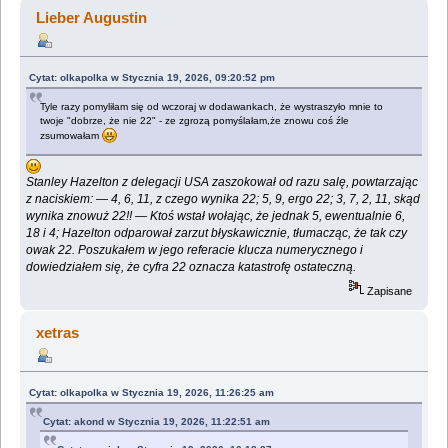
nauk ;) (Przeczytany 1975317 razy)
Lieber Augustin
Cytat: olkapolka w Stycznia 19, 2026, 09:20:52 pm
Tyle razy pomyliłam się od wczoraj w dodawankach, że wystraszyło mnie to
twoje "dobrze, że nie 22" - ze zgrozą pomyślałam,że znowu coś źle
zsumowałam
Stanley Hazelton z delegacji USA zaszokował od razu salę, powtarzając
z naciskiem: — 4, 6, 11, z czego wynika 22; 5, 9, ergo 22; 3, 7, 2, 11, skąd
wynika znowuż 22!! — Ktoś wstał wołając, że jednak 5, ewentualnie 6,
18 i 4; Hazelton odparował zarzut błyskawicznie, tłumacząc, że tak czy
owak 22. Poszukałem w jego referacie klucza numerycznego i
dowiedziałem się, że cyfra 22 oznacza katastrofę ostateczną.
Zapisane
xetras
Cytat: olkapolka w Stycznia 19, 2026, 11:26:25 am
Cytat: akond w Stycznia 19, 2026, 11:22:51 am