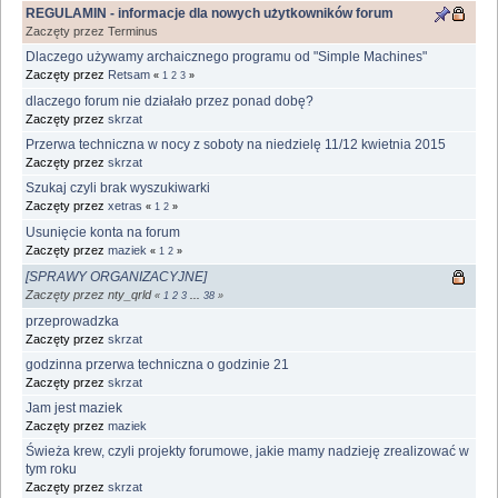
REGULAMIN - informacje dla nowych użytkowników forum
Zaczęty przez Terminus
Dlaczego używamy archaicznego programu od "Simple Machines"
Zaczęty przez
Retsam
«
1
2
3
»
dlaczego forum nie działało przez ponad dobę?
Zaczęty przez
skrzat
Przerwa techniczna w nocy z soboty na niedzielę 11/12 kwietnia 2015
Zaczęty przez
skrzat
Szukaj czyli brak wyszukiwarki
Zaczęty przez
xetras
«
1
2
»
Usunięcie konta na forum
Zaczęty przez
maziek
«
1
2
»
[SPRAWY ORGANIZACYJNE]
Zaczęty przez nty_qrld
«
1
2
3
...
38
»
przeprowadzka
Zaczęty przez
skrzat
godzinna przerwa techniczna o godzinie 21
Zaczęty przez
skrzat
Jam jest maziek
Zaczęty przez
maziek
Świeża krew, czyli projekty forumowe, jakie mamy nadzieję zrealizować w
tym roku
Zaczęty przez
skrzat