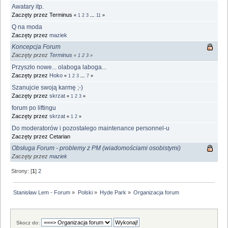
Awatary itp.
Zaczęty przez Terminus
«
1
2
3
...
11
»
Q na moda
Zaczęty przez
maziek
Koncepcja Forum
Zaczęty przez
Terminus
«
1
2
3
»
Przyszło nowe... olaboga laboga...
Zaczęty przez
Hoko
«
1
2
3
...
7
»
Szanujcie swoją karmę ;-)
Zaczęty przez
skrzat
«
1
2
3
»
forum po liftingu
Zaczęty przez
skrzat
«
1
2
»
Do moderatorów i pozostałego maintenance personnel-u
Zaczęty przez Cetarian
Obsługa Forum - problemy z PM (wiadomościami osobistymi)
Zaczęty przez
maziek
Strony: [
1
]
2
Stanisław Lem - Forum
»
Polski
»
Hyde Park
»
Organizacja forum
Skocz do: