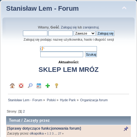
Stanisław Lem - Forum
Witamy,
Gość
.
Zaloguj się
lub
zarejestruj
.
Zaloguj się podając nazwę użytkownika, hasło i długość sesji
Aktualności:
SKLEP LEM MRÓZ
Stanisław Lem - Forum
»
Polski
»
Hyde Park
»
Organizacja forum
Strony: [
1
]
2
Temat
/
Zaczęty przez
[Sprawy dotyczące funkcjonowania forum]
Zaczęty przez
olkapolka
«
1
2
3
...
27
»