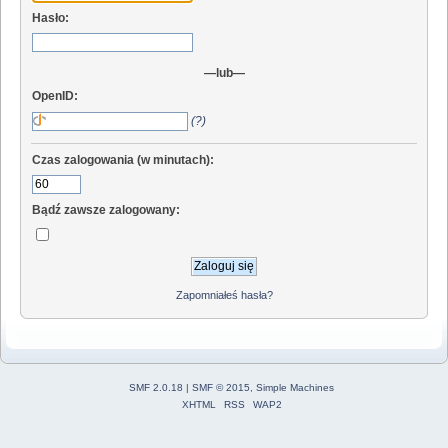
Hasło:
—lub—
OpenID:
(?)
Czas zalogowania (w minutach):
Bądź zawsze zalogowany:
Zapomniałeś hasła?
SMF 2.0.18
|
SMF © 2015
,
Simple Machines
XHTML
RSS
WAP2