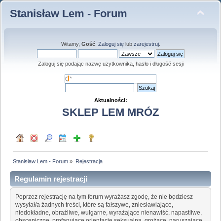
Stanisław Lem - Forum
Witamy,
Gość
.
Zaloguj się
lub
zarejestruj
.
Zaloguj się podając nazwę użytkownika, hasło i długość sesji
Aktualności:
SKLEP LEM MRÓZ
Stanisław Lem - Forum
»
Rejestracja
Regulamin rejestracji
Poprzez rejestrację na tym forum wyrażasz zgodę, że nie będziesz
wysyłał/a żadnych treści, które są fałszywe, zniesławiające,
niedokładne, obraźliwe, wulgarne, wyrażające nienawiść, napastliwe,
obsceniczne, profanujące orientację seksualną, grożące, naruszające