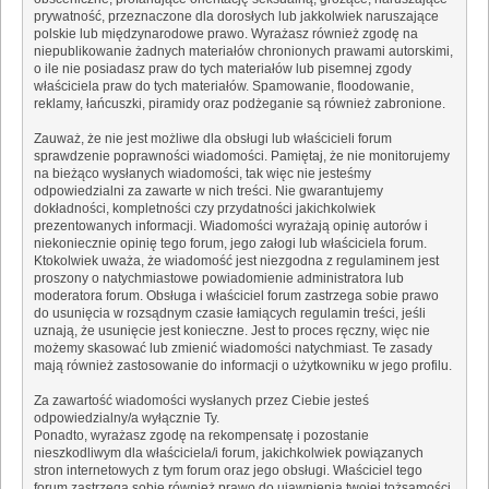
prywatność, przeznaczone dla dorosłych lub jakkolwiek naruszające
polskie lub międzynarodowe prawo. Wyrażasz również zgodę na
niepublikowanie żadnych materiałów chronionych prawami autorskimi,
o ile nie posiadasz praw do tych materiałów lub pisemnej zgody
właściciela praw do tych materiałów. Spamowanie, floodowanie,
reklamy, łańcuszki, piramidy oraz podżeganie są również zabronione.
Zauważ, że nie jest możliwe dla obsługi lub właścicieli forum
sprawdzenie poprawności wiadomości. Pamiętaj, że nie monitorujemy
na bieżąco wysłanych wiadomości, tak więc nie jesteśmy
odpowiedzialni za zawarte w nich treści. Nie gwarantujemy
dokładności, kompletności czy przydatności jakichkolwiek
prezentowanych informacji. Wiadomości wyrażają opinię autorów i
niekoniecznie opinię tego forum, jego załogi lub właściciela forum.
Ktokolwiek uważa, że wiadomość jest niezgodna z regulaminem jest
proszony o natychmiastowe powiadomienie administratora lub
moderatora forum. Obsługa i właściciel forum zastrzega sobie prawo
do usunięcia w rozsądnym czasie łamiących regulamin treści, jeśli
uznają, że usunięcie jest konieczne. Jest to proces ręczny, więc nie
możemy skasować lub zmienić wiadomości natychmiast. Te zasady
mają również zastosowanie do informacji o użytkowniku w jego profilu.
Za zawartość wiadomości wysłanych przez Ciebie jesteś
odpowiedzialny/a wyłącznie Ty.
Ponadto, wyrażasz zgodę na rekompensatę i pozostanie
nieszkodliwym dla właściciela/i forum, jakichkolwiek powiązanych
stron internetowych z tym forum oraz jego obsługi. Właściciel tego
forum zastrzega sobie również prawo do ujawnienia twojej tożsamości