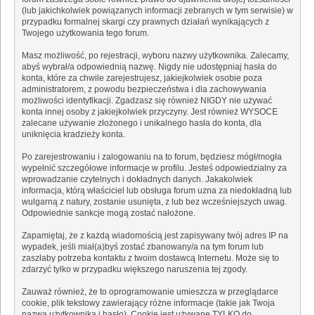
(lub jakichkolwiek powiązanych informacji zebranych w tym serwisie) w
przypadku formalnej skargi czy prawnych działań wynikających z
Twojego użytkowania tego forum.
Masz możliwość, po rejestracji, wyboru nazwy użytkownika. Zalecamy,
abyś wybrał/a odpowiednią nazwę. Nigdy nie udostępniaj hasła do
konta, które za chwile zarejestrujesz, jakiejkolwiek osobie poza
administratorem, z powodu bezpieczeństwa i dla zachowywania
możliwości identyfikacji. Zgadzasz się również NIGDY nie używać
konta innej osoby z jakiejkolwiek przyczyny. Jest również WYSOCE
zalecane używanie złożonego i unikalnego hasła do konta, dla
uniknięcia kradzieży konta.
Po zarejestrowaniu i zalogowaniu na to forum, będziesz mógł/mogła
wypełnić szczegółowe informacje w profilu. Jesteś odpowiedzialny za
wprowadzanie czytelnych i dokładnych danych. Jakakolwiek
informacja, którą właściciel lub obsługa forum uzna za niedokładną lub
wulgarną z natury, zostanie usunięta, z lub bez wcześniejszych uwag.
Odpowiednie sankcje mogą zostać nałożone.
Zapamiętaj, że z każdą wiadomością jest zapisywany twój adres IP na
wypadek, jeśli miał(a)byś zostać zbanowany/a na tym forum lub
zaszłaby potrzeba kontaktu z twoim dostawcą Internetu. Może się to
zdarzyć tylko w przypadku większego naruszenia tej zgody.
Zauważ również, że to oprogramowanie umieszcza w przeglądarce
cookie, plik tekstowy zawierający różne informacje (takie jak Twoja
nazwa użytkownika i hasło). Cookie jest używane TYLKO do