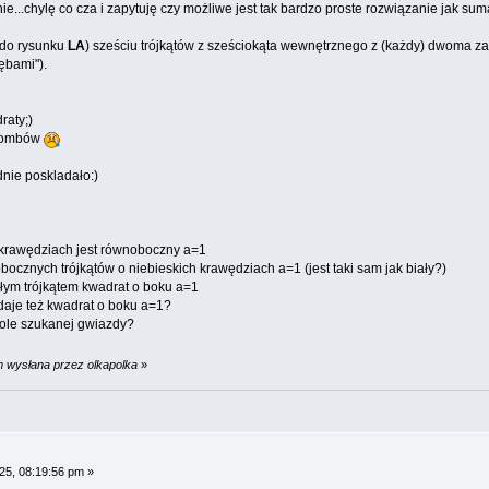
ie...chylę co cza i zapytuję czy możliwe jest tak bardzo proste rozwiązanie jak suma
 do rysunku
LA
) sześciu trójkątów z sześciokąta wewnętrznego z (każdy) dwoma za
zębami").
raty;)
 rombów
dnie poskladało:)
ch krawędziach jest równoboczny a=1
obocznych trójkątów o niebieskich krawędziach a=1 (jest taki sam jak biały?)
łym trójkątem kwadrat o boku a=1
 daje też kwadrat o boku a=1?
ole szukanej gwiazdy?
m wysłana przez olkapolka
»
25, 08:19:56 pm »