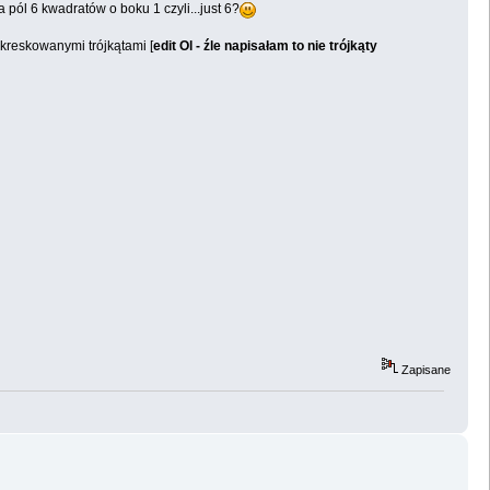
 pól 6 kwadratów o boku 1 czyli...just 6?
kreskowanymi trójkątami [
edit Ol - źle napisałam to nie trójkąty
Zapisane