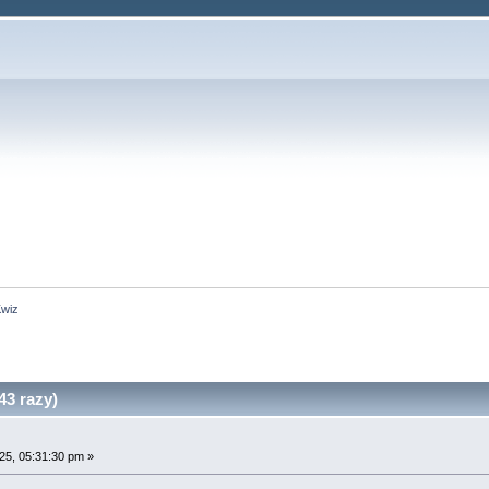
wiz
3 razy)
25, 05:31:30 pm »