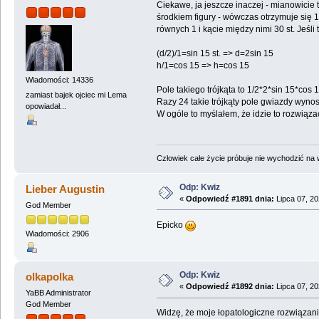
Ciekawe, ja jeszcze inaczej - mianowici
środkiem figury - wówczas otrzymuje się 
równych 1 i kącie między nimi 30 st. Jeśl
(d/2)/1=sin 15 st. => d=2sin 15
h/1=cos 15 => h=cos 15
Wiadomości: 14336
Pole takiego trójkąta to 1/2*2*sin 15*cos
zamiast bajek ojciec mi Lema
Razy 24 takie trójkąty pole gwiazdy wynos
opowiadał...
W ogóle to myślałem, że idzie to rozwiązać
Człowiek całe życie próbuje nie wychodzić na wi
Odp: Kwiz
Lieber Augustin
«
Odpowiedź #1891 dnia:
Lipca 07, 20
God Member
Epicko
Wiadomości: 2906
Odp: Kwiz
olkapolka
«
Odpowiedź #1892 dnia:
Lipca 07, 20
YaBB Administrator
God Member
Widzę, że moje łopatologiczne rozwiązani