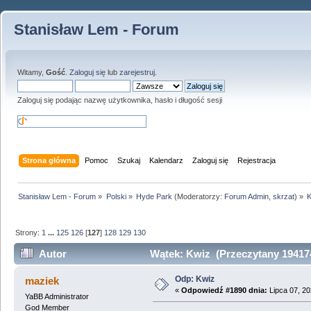
Stanisław Lem - Forum
Witamy,
Gość
.
Zaloguj się
lub
zarejestruj
.
Zaloguj się podając nazwę użytkownika, hasło i długość sesji
Strona główna
Pomoc
Szukaj
Kalendarz
Zaloguj się
Rejestracja
Stanisław Lem - Forum
»
Polski
»
Hyde Park
(Moderatorzy:
Forum Admin
,
skrzat
) »
K
Strony:
1
...
125
126
[
127
]
128
129
130
Autor
Wątek: Kwiz (Przeczytany 194174
Odp: Kwiz
maziek
«
Odpowiedź #1890 dnia:
Lipca 07, 20
YaBB Administrator
God Member