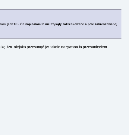
tami [
edit Ol - źle napisałam to nie trójkąty zakreskowane a pole zakreskowane
]
lukę, tzn. niejako przesunąć (w szkole nazywano to przesunięciem