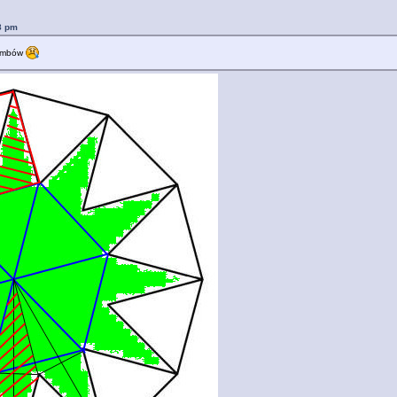
8 pm
rombów