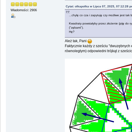
Cytat: olkapolka w Lipca 07, 2025, 07:12:28 
Wiadomości: 2906
...chylę co cza i zapytuję czy możliwe jest tak
Kwadraty powstałyby przez złożenie (piję do 
("zębami").
Hę?
Ależ tak, Pani
Faktycznie każdy z sześciu "dwuzębnych e
równoległym) odpowiedni trójkąt z sześc