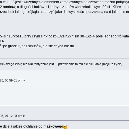
e to co u LA jest dwuzębnym elementem zamalowanym na czerwono można połączyć, 
12 rombów, o długości boków 1 i jednym z kątów wierzchołkowych 30 st.. Które to 
i trzeci bok takiego trójkąta oznaczyć jako d a wysokość spuszczoną na d jako h to 
 15=sin15*cos15 przy czym sinx*cosx=1/2sin2x ^ sin 30=1/2=> pole jednego trójkąt
i 6.
 "po grecku", bez sinusów, ale się chyba nie da.
ększego idiotę niż nim faktycznie jest - i przeważnie to mu się nie udaje (moje, z życia).
25, 05:59:01 pm »
25, 07:12:28 pm »
e dzielą jakieś otchłanie od
maźkowego