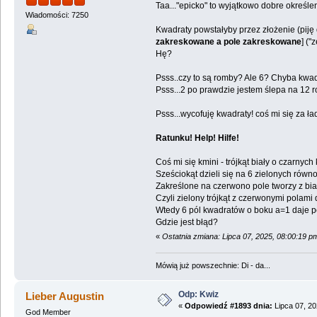
Taa..."epicko" to wyjątkowo dobre określen
Wiadomości: 7250
Kwadraty powstałyby przez złożenie (piję
zakreskowane a pole zakreskowane
] ("
Hę?
Psss..czy to są romby? Ale 6? Chyba kwad
Psss...2 po prawdzie jestem ślepa na 12
Psss...wycofuję kwadraty! coś mi się za ła
Ratunku! Help! Hilfe!
Coś mi się kmini - trójkąt biały o czarny
Sześciokąt dzieli się na 6 zielonych równ
Zakreślone na czerwono pole tworzy z bia
Czyli zielony trójkąt z czerwonymi polami
Wtedy 6 pól kwadratów o boku a=1 daje p
Gdzie jest błąd?
«
Ostatnia zmiana: Lipca 07, 2025, 08:00:19 p
Mówią już powszechnie: Di - da...
Odp: Kwiz
Lieber Augustin
«
Odpowiedź #1893 dnia:
Lipca 07, 20
God Member