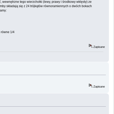
wewnętrzne tego wierzchołki (lewy, prawy i środkowy wklęsły) ze
romby składają się z 24 trójkątów równoramiennych o dwóch bokach
mamy:
a równe 1/4
Zapisane
Zapisane