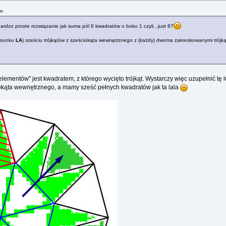
pm
 bardzo proste rozwiązanie jak suma pól 6 kwadratów o boku 1 czyli...just 6?
rysunku
LA
) sześciu trójkątów z sześciokąta wewnętrznego z (każdy) dwoma zakreskowanymi trójką
lementów" jest kwadratem, z którego wycięto trójkąt. Wystarczy więc uzupełnić tę 
iokąta wewnętrznego, a mamy sześć pełnych kwadratów jak ta lala