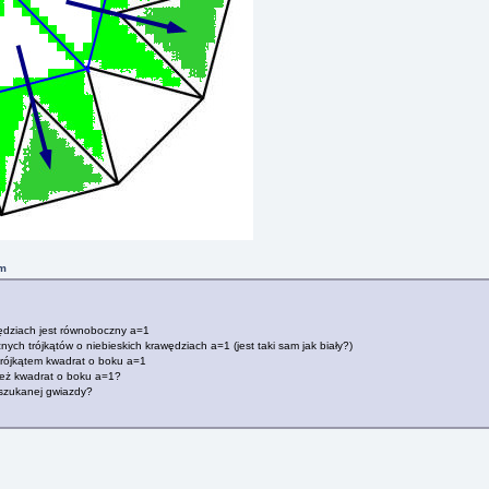
pm
awędziach jest równoboczny a=1
nych trójkątów o niebieskich krawędziach a=1 (jest taki sam jak biały?)
trójkątem kwadrat o boku a=1
 też kwadrat o boku a=1?
szukanej gwiazdy?