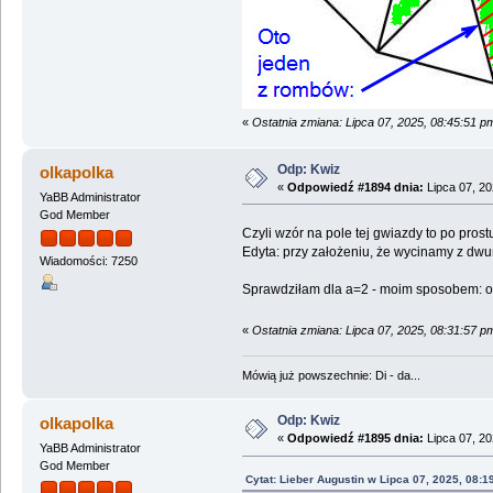
«
Ostatnia zmiana: Lipca 07, 2025, 08:45:51 p
Odp: Kwiz
olkapolka
«
Odpowiedź #1894 dnia:
Lipca 07, 20
YaBB Administrator
God Member
Czyli wzór na pole tej gwiazdy to po prost
Edyta: przy założeniu, że wycinamy z dw
Wiadomości: 7250
Sprawdziłam dla a=2 - moim sposobem: od
«
Ostatnia zmiana: Lipca 07, 2025, 08:31:57 p
Mówią już powszechnie: Di - da...
Odp: Kwiz
olkapolka
«
Odpowiedź #1895 dnia:
Lipca 07, 20
YaBB Administrator
God Member
Cytat: Lieber Augustin w Lipca 07, 2025, 08:1