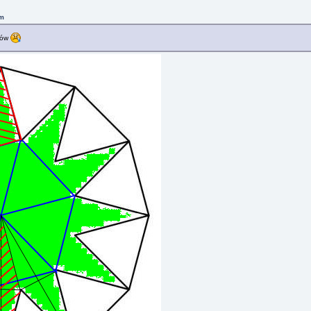
pm
bów