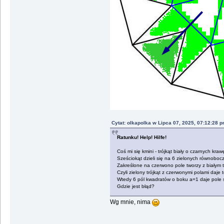
Cytat: olkapolka w Lipca 07, 2025, 07:12:28 
Ratunku! Help! Hilfe!
Coś mi się kmini - trójkąt biały o czarnych kr
Sześciokąt dzieli się na 6 zielonych równobocz
Zakreślone na czerwono pole tworzy z białym 
Czyli zielony trójkąt z czerwonymi polami daje
Wtedy 6 pól kwadratów o boku a=1 daje pole 
Gdzie jest błąd?
Wg mnie, nima