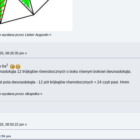
m wysłana przez Lieber Augustin
»
25, 08:26:35 pm »
2
u 6a
unastokąta 12 trójkątów równobocznych o boku równym bokowi dwunastokąta.
 pola dwunastokąta - 12 pól trójkątów równobocznych = 24 czyli pasi. Hmm
m wysłana przez olkapolka
»
25, 08:50:22 pm »
9:56 pm