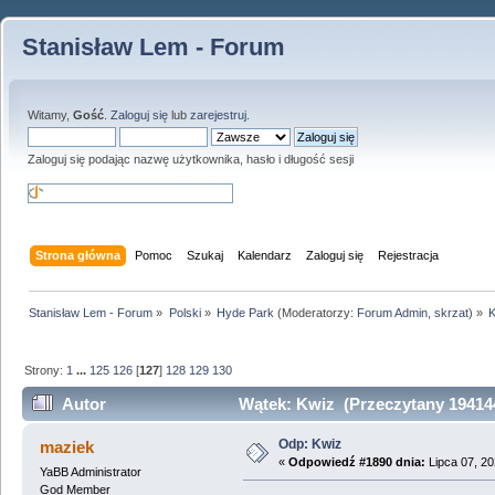
Stanisław Lem - Forum
Witamy,
Gość
.
Zaloguj się
lub
zarejestruj
.
Zaloguj się podając nazwę użytkownika, hasło i długość sesji
Strona główna
Pomoc
Szukaj
Kalendarz
Zaloguj się
Rejestracja
Stanisław Lem - Forum
»
Polski
»
Hyde Park
(Moderatorzy:
Forum Admin
,
skrzat
) »
K
Strony:
1
...
125
126
[
127
]
128
129
130
Autor
Wątek: Kwiz (Przeczytany 194144
Odp: Kwiz
maziek
«
Odpowiedź #1890 dnia:
Lipca 07, 20
YaBB Administrator
God Member