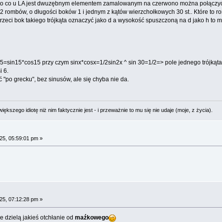
e to co u LA jest dwuzębnym elementem zamalowanym na czerwono można połączyć, 
12 rombów, o długości boków 1 i jednym z kątów wierzchołkowych 30 st.. Które to 
i trzeci bok takiego trójkąta oznaczyć jako d a wysokość spuszczoną na d jako h to 
 15=sin15*cos15 przy czym sinx*cosx=1/2sin2x ^ sin 30=1/2=> pole jednego trójkąt
i 6.
 "po grecku", bez sinusów, ale się chyba nie da.
ększego idiotę niż nim faktycznie jest - i przeważnie to mu się nie udaje (moje, z życia).
25, 05:59:01 pm »
25, 07:12:28 pm »
e dzielą jakieś otchłanie od
maźkowego