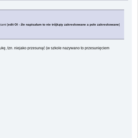
tami [
edit Ol - źle napisałam to nie trójkąty zakreskowane a pole zakreskowane
]
lukę, tzn. niejako przesunąć (w szkole nazywano to przesunięciem