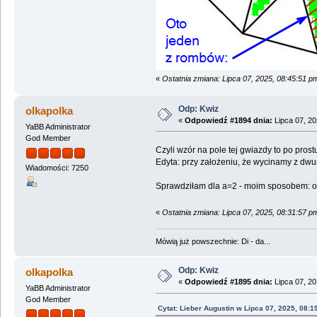
«
Ostatnia zmiana: Lipca 07, 2025, 08:45:51 p
Odp: Kwiz
olkapolka
«
Odpowiedź #1894 dnia:
Lipca 07, 20
YaBB Administrator
God Member
Czyli wzór na pole tej gwiazdy to po prost
Edyta: przy założeniu, że wycinamy z dw
Wiadomości: 7250
Sprawdziłam dla a=2 - moim sposobem: od
«
Ostatnia zmiana: Lipca 07, 2025, 08:31:57 p
Mówią już powszechnie: Di - da...
Odp: Kwiz
olkapolka
«
Odpowiedź #1895 dnia:
Lipca 07, 20
YaBB Administrator
God Member
Cytat: Lieber Augustin w Lipca 07, 2025, 08:1