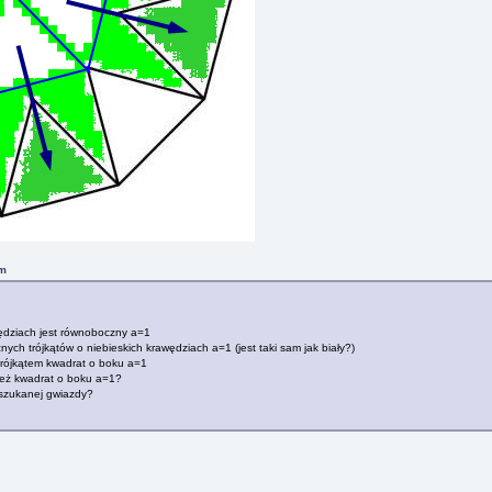
pm
awędziach jest równoboczny a=1
nych trójkątów o niebieskich krawędziach a=1 (jest taki sam jak biały?)
trójkątem kwadrat o boku a=1
 też kwadrat o boku a=1?
szukanej gwiazdy?