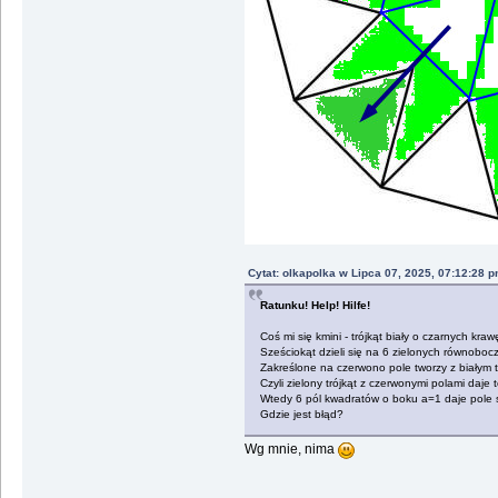
Cytat: olkapolka w Lipca 07, 2025, 07:12:28 
Ratunku! Help! Hilfe!
Coś mi się kmini - trójkąt biały o czarnych kr
Sześciokąt dzieli się na 6 zielonych równobocz
Zakreślone na czerwono pole tworzy z białym 
Czyli zielony trójkąt z czerwonymi polami daje
Wtedy 6 pól kwadratów o boku a=1 daje pole 
Gdzie jest błąd?
Wg mnie, nima