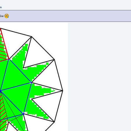
pm
bów