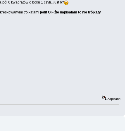
 pól 6 kwadratów o boku 1 czyli...just 6?
kreskowanymi trójkątami [
edit Ol - źle napisałam to nie trójkąty
Zapisane