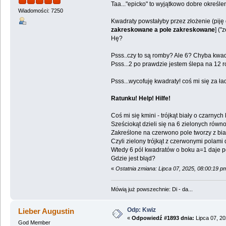
Taa..."epicko" to wyjątkowo dobre określen
Wiadomości: 7250
Kwadraty powstałyby przez złożenie (piję
zakreskowane a pole zakreskowane
] ("
Hę?
Psss..czy to są romby? Ale 6? Chyba kwad
Psss...2 po prawdzie jestem ślepa na 12
Psss...wycofuję kwadraty! coś mi się za ła
Ratunku! Help! Hilfe!
Coś mi się kmini - trójkąt biały o czarny
Sześciokąt dzieli się na 6 zielonych równ
Zakreślone na czerwono pole tworzy z bia
Czyli zielony trójkąt z czerwonymi polami
Wtedy 6 pól kwadratów o boku a=1 daje p
Gdzie jest błąd?
«
Ostatnia zmiana: Lipca 07, 2025, 08:00:19 p
Mówią już powszechnie: Di - da...
Odp: Kwiz
Lieber Augustin
«
Odpowiedź #1893 dnia:
Lipca 07, 20
God Member