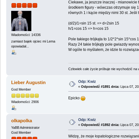
Ciekawe, ja jeszcze inaczej - mianowici
środkiem figury - wówczas otrzymuje się 
równych 1 i kącie między nimi 30 st. Jeśl
(d/2)/1=sin 15 st. => d=2sin 15
h/1=cos 15 => h=cos 15
Wiadomości: 14336
Pole takiego trójkąta to 1/2*2*sin 15*cos
zamiast bajek ojciec mi Lema
Razy 24 takie trójkąty pole gwiazdy wynos
opowiadał...
W ogóle to myślałem, że idzie to rozwiązać
Człowiek całe życie próbuje nie wychodzić na wi
Odp: Kwiz
Lieber Augustin
«
Odpowiedź #1891 dnia:
Lipca 07, 20
God Member
Epicko
Wiadomości: 2906
Odp: Kwiz
olkapolka
«
Odpowiedź #1892 dnia:
Lipca 07, 20
YaBB Administrator
God Member
Widzę, że moje łopatologiczne rozwiązani