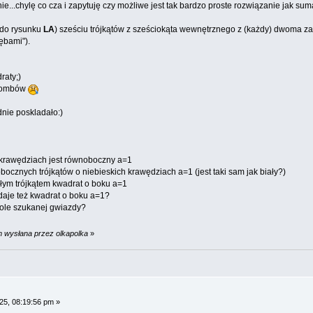
ie...chylę co cza i zapytuję czy możliwe jest tak bardzo proste rozwiązanie jak suma
 do rysunku
LA
) sześciu trójkątów z sześciokąta wewnętrznego z (każdy) dwoma za
zębami").
raty;)
 rombów
dnie poskladało:)
ch krawędziach jest równoboczny a=1
obocznych trójkątów o niebieskich krawędziach a=1 (jest taki sam jak biały?)
łym trójkątem kwadrat o boku a=1
 daje też kwadrat o boku a=1?
ole szukanej gwiazdy?
m wysłana przez olkapolka
»
25, 08:19:56 pm »