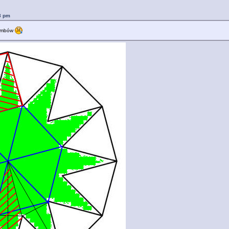
8 pm
rombów