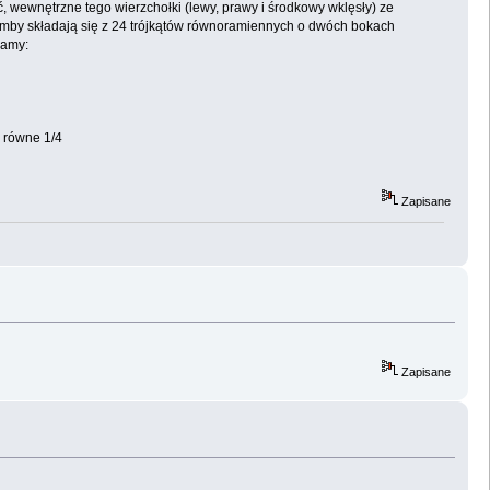
wewnętrzne tego wierzchołki (lewy, prawy i środkowy wklęsły) ze
romby składają się z 24 trójkątów równoramiennych o dwóch bokach
mamy:
a równe 1/4
Zapisane
Zapisane