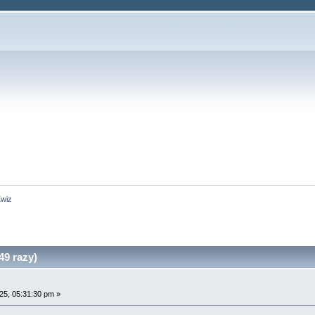
wiz
9 razy)
25, 05:31:30 pm »