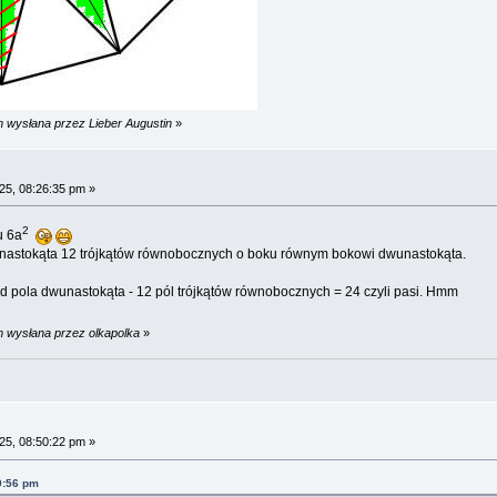
m wysłana przez Lieber Augustin
»
25, 08:26:35 pm »
2
u 6a
unastokąta 12 trójkątów równobocznych o boku równym bokowi dwunastokąta.
 pola dwunastokąta - 12 pól trójkątów równobocznych = 24 czyli pasi. Hmm
m wysłana przez olkapolka
»
25, 08:50:22 pm »
9:56 pm