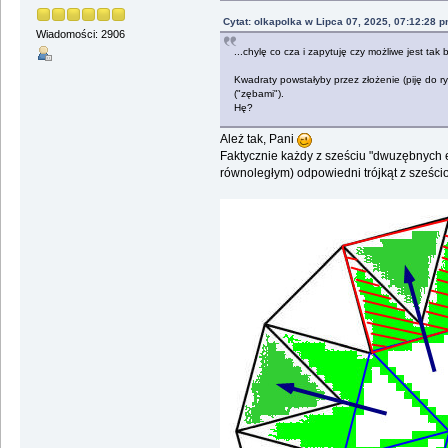
Cytat: olkapolka w Lipca 07, 2025, 07:12:28 
Wiadomości: 2906
...chylę co cza i zapytuję czy możliwe jest tak
Kwadraty powstałyby przez złożenie (piję do 
("zębami").
Hę?
Ależ tak, Pani
Faktycznie każdy z sześciu "dwuzębnych e
równoległym) odpowiedni trójkąt z sześc