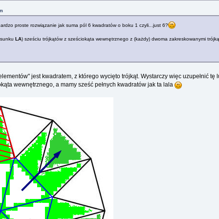
pm
 bardzo proste rozwiązanie jak suma pól 6 kwadratów o boku 1 czyli...just 6?
rysunku
LA
) sześciu trójkątów z sześciokąta wewnętrznego z (każdy) dwoma zakreskowanymi trójką
lementów" jest kwadratem, z którego wycięto trójkąt. Wystarczy więc uzupełnić tę 
iokąta wewnętrznego, a mamy sześć pełnych kwadratów jak ta lala