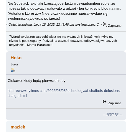
Nie Substack jako taki (zresztą post factum uświadomiłem sobie, że
możesz tak to odczytać i gafowato wyjdzie) - ten konkretny blog na nim.
(Autorka u której w/w Nigeryjczyk gościnnie napisał wydaje się
zwolenniczką
powrotu do kurdli
.)
«
Ostatnia zmiana: Lipca 18, 2025, 12:49:46 pm wysłana przez Q
»
Zapisane
"Wśród wydarzeń wszechświata nie ma ważnych i nieważnych, tylko my
różnie je postrzegamy. Podział na ważne i nieważne odbywa się w naszych
umysłach" - Marek Baraniecki
Hoko
Juror
Ciekawe. kiedy będą pierwsze trupy
https://www.nytimes.com/2025/08/08/technology/ai-chatbots-delusions-
chatgpt.html
Zapisane
– Dygresje →
maziek