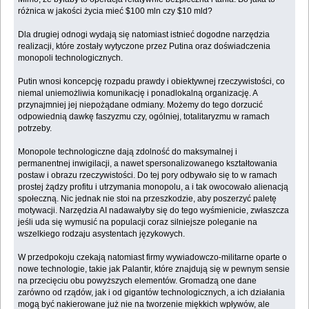
różnica w jakości życia mieć $100 mln czy $10 mld?
Dla drugiej odnogi wydają się natomiast istnieć dogodne narzędzia
realizacji, które zostały wytyczone przez Putina oraz doświadczenia
monopoli technologicznych.
Putin wnosi koncepcję rozpadu prawdy i obiektywnej rzeczywistości, co
niemal uniemożliwia komunikację i ponadlokalną organizację. A
przynajmniej jej niepożądane odmiany. Możemy do tego dorzucić
odpowiednią dawkę faszyzmu czy, ogólniej, totalitaryzmu w ramach
potrzeby.
Monopole technologiczne dają zdolność do maksymalnej i
permanentnej inwigilacji, a nawet spersonalizowanego kształtowania
postaw i obrazu rzeczywistości. Do tej pory odbywało się to w ramach
prostej żądzy profitu i utrzymania monopolu, a i tak owocowało alienacją
społeczną. Nic jednak nie stoi na przeszkodzie, aby poszerzyć paletę
motywacji. Narzędzia AI nadawałyby się do tego wyśmienicie, zwłaszcza
jeśli uda się wymusić na populacji coraz silniejsze poleganie na
wszelkiego rodzaju asystentach językowych.
W przedpokoju czekają natomiast firmy wywiadowczo-militarne oparte o
nowe technologie, takie jak Palantir, które znajdują się w pewnym sensie
na przecięciu obu powyższych elementów. Gromadzą one dane
zarówno od rządów, jak i od gigantów technologicznych, a ich działania
mogą być nakierowane już nie na tworzenie miękkich wpływów, ale