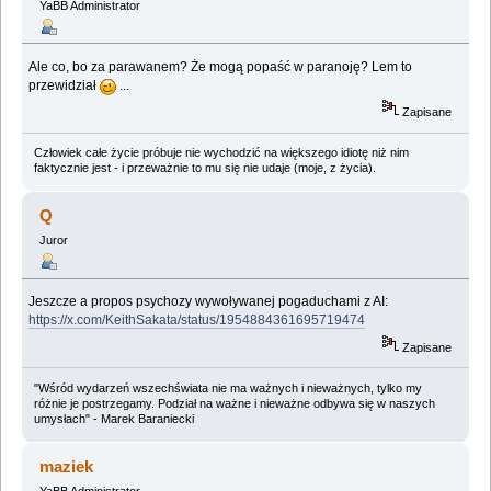
YaBB Administrator
Ale co, bo za parawanem? Że mogą popaść w paranoję? Lem to
przewidział
...
Zapisane
Człowiek całe życie próbuje nie wychodzić na większego idiotę niż nim
faktycznie jest - i przeważnie to mu się nie udaje (moje, z życia).
Q
Juror
Jeszcze a propos psychozy wywoływanej pogaduchami z AI:
https://x.com/KeithSakata/status/1954884361695719474
Zapisane
"Wśród wydarzeń wszechświata nie ma ważnych i nieważnych, tylko my
różnie je postrzegamy. Podział na ważne i nieważne odbywa się w naszych
umysłach" - Marek Baraniecki
maziek
YaBB Administrator