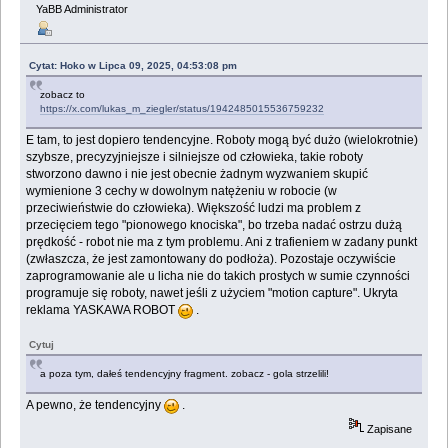
YaBB Administrator
Cytat: Hoko w Lipca 09, 2025, 04:53:08 pm
zobacz to
https://x.com/lukas_m_ziegler/status/1942485015536759232
E tam, to jest dopiero tendencyjne. Roboty mogą być dużo (wielokrotnie)
szybsze, precyzyjniejsze i silniejsze od człowieka, takie roboty
stworzono dawno i nie jest obecnie żadnym wyzwaniem skupić
wymienione 3 cechy w dowolnym natężeniu w robocie (w
przeciwieństwie do człowieka). Większość ludzi ma problem z
przecięciem tego "pionowego knociska", bo trzeba nadać ostrzu dużą
prędkość - robot nie ma z tym problemu. Ani z trafieniem w zadany punkt
(zwłaszcza, że jest zamontowany do podłoża). Pozostaje oczywiście
zaprogramowanie ale u licha nie do takich prostych w sumie czynności
programuje się roboty, nawet jeśli z użyciem "motion capture". Ukryta
reklama YASKAWA ROBOT
.
Cytuj
a poza tym, dałeś tendencyjny fragment. zobacz - gola strzelili!
A pewno, że tendencyjny
.
Zapisane