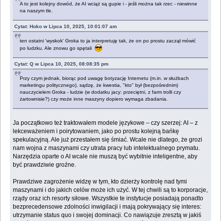
A to jest kolejny dowód, że AI wciąż są gupie i - jeśli można tak rzec - niewinne
na naszym tle.
Cytat: Hoko w Lipca 10, 2025, 10:01:07 am
ten ostatni 'wyskok' Groka to ja interpretuję tak, że on po prostu zaczął mówić
po ludzku. Ale znowu go spętali
Cytat: Q w Lipca 10, 2025, 08:08:35 pm
Przy czym jednak, biorąc pod uwagę botyzację Internetu (m.in. w służbach
marketingu politycznego), sądzę, że kwestia, "kto" był (bezpośrednim)
nauczycielem Groka - ludzie (w dodatku jacy: przeciętni, z farm trolli czy
żartownisie?) czy może inne maszyny dopiero wymaga zbadania.
Ja początkowo też traktowałem modele językowe – czy szerzej: AI – z
lekceważeniem i poirytowaniem, jako po prostu kolejną bańkę
spekulacyjną. Ale już przestałem się śmiać. Wcale nie dlatego, że grozi
nam wojna z maszynami czy utrata pracy lub intelektualnego prymatu.
Narzędzia oparte o AI wcale nie muszą być wybitnie inteligentne, aby
być prawdziwie groźne.
Prawdziwe zagrożenie widzę w tym, kto dzierży kontrolę nad tymi
maszynami i do jakich celów może ich użyć. W tej chwili są to korporacje,
rządy oraz ich resorty siłowe. Wszystkie te instytucje posiadają ponadto
bezprecedensowe zdolności inwigilacji i mają pokrywający się interes:
utrzymanie status quo i swojej dominacji. Co nawiązuje zresztą w jakiś