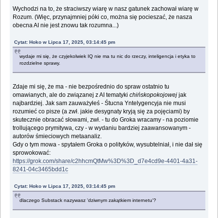
Wychodzi na to, że straciwszy wiarę w nasz gatunek zachował wiarę w
Rozum. (Więc, przynajmniej póki co, można się pocieszać, że nasza
obecna AI nie jest znowu tak rozumna...)
Cytat: Hoko w Lipca 17, 2025, 03:14:45 pm
wydaje mi się, że czyjekolwiek IQ nie ma tu nic do rzeczy, inteligencja i etyka to
rozdzielne sprawy.
Zdaje mi się, że ma - nie bezpośrednio do spraw ostatnio tu
omawianych, ale do związanej z AI tematyki
chińskopokojowej
jak
najbardziej. Jak sam zauważyłeś - Śtucna Yntelygencyja nie musi
rozumieć co pisze (a zwł. jakie desygnaty kryją się za pojęciami) by
skutecznie obracać słowami, zwł. - tu do Groka wracamy - na poziomie
trollującego prymitywa, czy - w wydaniu bardziej zaawansowanym -
autorów śmieciowych metaanaliz.
Gdy o tym mowa - spytałem Groka o polityków, wysubtelniał, i nie dał się
sprowokować:
https://grok.com/share/c2hhcmQtMw%3D%3D_d7e4cd9e-4401-4a31-
8241-04c3465bdd1c
Cytat: Hoko w Lipca 17, 2025, 03:14:45 pm
dlaczego Substack nazywasz 'dziwnym zakątkiem internetu'?