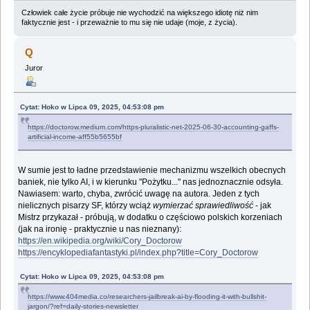
Człowiek całe życie próbuje nie wychodzić na większego idiotę niż nim
faktycznie jest - i przeważnie to mu się nie udaje (moje, z życia).
Q
Juror
Cytat: Hoko w Lipca 09, 2025, 04:53:08 pm
https://doctorow.medium.com/https-pluralistic-net-2025-06-30-accounting-gaffs-
artificial-income-aff55b5655bf
W sumie jest to ładne przedstawienie mechanizmu wszelkich obecnych
baniek, nie tylko AI, i w kierunku "Pożytku..." nas jednoznacznie odsyła.
Nawiasem: warto, chyba, zwrócić uwagę na autora. Jeden z tych
nielicznych pisarzy SF, którzy wciąż
wymierzać sprawiedliwość
- jak
Mistrz przykazał - próbują, w dodatku o częściowo polskich korzeniach
(jak na ironię - praktycznie u nas nieznany):
https://en.wikipedia.org/wiki/Cory_Doctorow
https://encyklopediafantastyki.pl/index.php?title=Cory_Doctorow
Cytat: Hoko w Lipca 09, 2025, 04:53:08 pm
https://www.404media.co/researchers-jailbreak-ai-by-flooding-it-with-bullshit-
jargon/?ref=daily-stories-newsletter