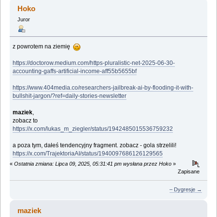
wizja (Przeczytany 1579351 razy)
Hoko
Juror
z powrotem na ziemię
https://doctorow.medium.com/https-pluralistic-net-2025-06-30-
accounting-gaffs-artificial-income-aff55b5655bf
https://www.404media.co/researchers-jailbreak-ai-by-flooding-it-with-
bullshit-jargon/?ref=daily-stories-newsletter
maziek
,
zobacz to
https://x.com/lukas_m_ziegler/status/1942485015536759232
a poza tym, dałeś tendencyjny fragment. zobacz - gola strzelili!
https://x.com/TrajektoriaAI/status/1940097686126129565
«
Ostatnia zmiana: Lipca 09, 2025, 05:31:41 pm wysłana przez Hoko
»
Zapisane
– Dygresje →
maziek