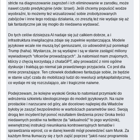
stricte na diagnozowanie zagrożeń i ich eliminowanie w zarodku, może
nawet czysto predykcyjnie (vide: Izrael). Jeśli chcemy popuścić wodze
wyobraźni, to możemy też wizualizować sobie zrobotyzowanych
zabójców i inne tego rodzaju działania, co zresztą też nie wydaje się aż
tak fantastyczne jak się mogło do niedawna wydawać.
Do tych celów dzisiejsza AI nadaje się już całkiem dobrze, a i
infrastruktura inwigilacyjna zdaje się zupełnie wystarczająca. Modele
językowe wcale nie muszą być geniuszami, co udowodnił już poniekąd
Trump (haha). Wystarcza, że są wydajne i są w stanie zastąpić miliony
wywiadowych "oficerów prowadzących". Ja natomiast mam znajomych,
którzy z chęcią korzystają z chataGPT, aby prowadzić z nimi ogólne
dyskusje i traktują go niemal jak prawdziwego przyjaciela. Co jest dla
mnie przerażające. Ten człowiek dodatkowo fantazjuje sobie, że będzie
w stanie użyć czata do mobilizacji ludzi do rewolucji antykapitalistycznej,
co wydaje mi się rozczulająco, ale i tragicznie naiwne.
Podejrzewam, że kolejne wyskoki Groka to natomiast przymiarki do
wdrożenia szkieletu ideologicznego do modeli językowych. Na razie
prostackie i narzucane od góry, ale docelowo najlepiej dla Władców
byłoby je zaszyć bezpośrednio w wartościach parametrów sieci. Swoją
drogą ten incydent był ponoć rezultatem śledzenia przez Groka treści
niedawnych postów na twitterze (ta "aktualność" to jego wyróżnik),
wewnętrznej instrukcji nieunikania kontrowersyjnych tematów i
sprawdzania wprost, co w danej kwestii mógł powiedzieć sam Musk. Za
każdym firma tłumaczy się z tych zajść poprzez "jakiś nasz programista