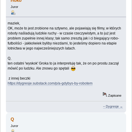
Hoko
Juror
maziek,
OK, może to jest zrobione na sztywno, ale pojawiają się filmy, w których
roboty naśladują ludzkie ruchy - w czasie rzeczywistym, a to już jest
problem zupełnie innej klasy; tak samo zresztą jak i ci biegający robo-
futboliści - jakkolwiek byliby niezdarni, to jesteśmy dopiero na etapie
lotnictwa w jego najwcześniejszych latach.
Q,
ten ostatni 'wyskok' Groka to ja interpretuję tak, że on po prostu zaczął
mówić po ludzku. Ale znowu go spętali
z innej beczki
https://dygresje.substack.com/p/a-gdybys-by-robotem
Zapisane
– Dygresje →
Q
Juror