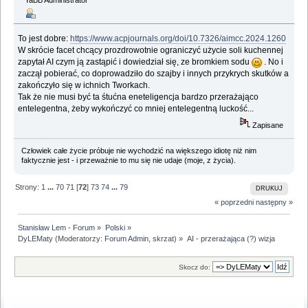
To jest dobre:
https://www.acpjournals.org/doi/10.7326/aimcc.2024.1260
W skrócie facet chcący prozdrowotnie ograniczyć użycie soli kuchennej
zapytał AI czym ją zastąpić i dowiedział się, ze bromkiem sodu
. No i
zaczął pobierać, co doprowadziło do szajby i innych przykrych skutków a
zakończyło się w ichnich Tworkach.
Tak że nie musi być ta śtućna eneteligencja bardzo przerażająco
entelegentna, żeby wykończyć co mniej entelegentną luckość...
Zapisane
Człowiek całe życie próbuje nie wychodzić na większego idiotę niż nim
faktycznie jest - i przeważnie to mu się nie udaje (moje, z życia).
Strony:
1
...
70
71
[
72
]
73
74
...
79
DRUKUJ
« poprzedni
następny »
Stanisław Lem - Forum
»
Polski
»
DyLEMaty
(Moderatorzy:
Forum Admin
,
skrzat
) »
AI - przerażająca (?) wizja
Skocz do: