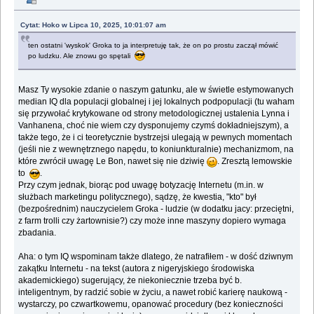
Cytat: Hoko w Lipca 10, 2025, 10:01:07 am
ten ostatni 'wyskok' Groka to ja interpretuję tak, że on po prostu zaczął mówić
po ludzku. Ale znowu go spętali
Masz Ty wysokie zdanie o naszym gatunku, ale w świetle estymowanych
median IQ dla populacji globalnej i jej lokalnych podpopulacji (tu waham
się przywołać krytykowane od strony metodologicznej ustalenia Lynna i
Vanhanena, choć nie wiem czy dysponujemy czymś dokładniejszym), a
także tego, że i ci teoretycznie bystrzejsi ulegają w pewnych momentach
(jeśli nie z wewnętrznego napędu, to koniunkturalnie) mechanizmom, na
które zwrócił uwagę Le Bon, nawet się nie dziwię
. Zresztą lemowskie
to
.
Przy czym jednak, biorąc pod uwagę botyzację Internetu (m.in. w
służbach marketingu politycznego), sądzę, że kwestia, "kto" był
(bezpośrednim) nauczycielem Groka - ludzie (w dodatku jacy: przeciętni,
z farm trolli czy żartownisie?) czy może inne maszyny dopiero wymaga
zbadania.
Aha: o tym IQ wspominam także dlatego, że natrafiłem - w dość dziwnym
zakątku Internetu - na tekst (autora z nigeryjskiego środowiska
akademickiego) sugerujący, że niekoniecznie trzeba być b.
inteligentnym, by radzić sobie w życiu, a nawet robić karierę naukową -
wystarczy, po czwartkowemu, opanować procedury (bez konieczności