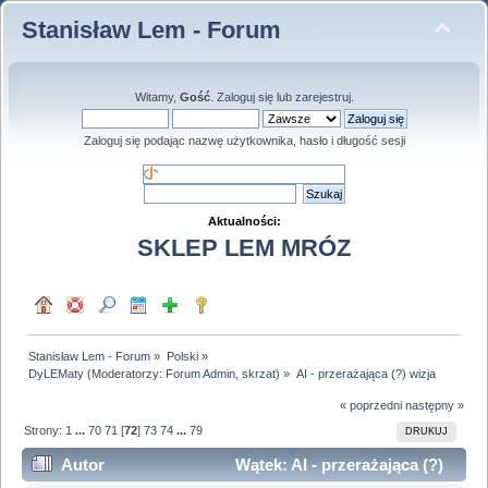
Stanisław Lem - Forum
Witamy,
Gość
.
Zaloguj się
lub
zarejestruj
.
Zaloguj się podając nazwę użytkownika, hasło i długość sesji
Aktualności:
SKLEP LEM MRÓZ
Stanisław Lem - Forum
»
Polski
»
DyLEMaty
(Moderatorzy:
Forum Admin
,
skrzat
) »
AI - przerażająca (?) wizja
« poprzedni
następny »
Strony:
1
...
70
71
[
72
]
73
74
...
79
DRUKUJ
Autor
Wątek: AI - przerażająca (?)