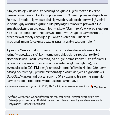
A to jest kolejny dowód, że AI wciąż są gupie i - jeśli można tak rzec -
niewinne na naszym tle. Co w połączeniu z Grokiem powyżej daje obraz,
że może i modele językowe ciut się wyrobiły, ale problemy wciąż z nimi
te same, gdy wiedzieć gdzie dłuto przyłożyć i mlotkiem przywalić.Co
zresztą potwierdza profetyzm tych wątków "Star Treka", w których kapitan
Kirk jak nie komputer przegadywał, doprowadzając do zawieszenia, to
przegrzewał roboty częstując je - wraz z kolegami - ludzkim
irracjonalizmem (o czym zresztą u zarania wątku wspominałem).
A propos Groka - dialog z nim to dość surrealne doświadczenie. Na
jedno "wypowiada się" jak internetowy chlopek-roztropek, rzekłbyś
staroonetowski Jasiu Śmietana, na drugie potrafi konkret - ze źródłami i
cytatami - przywołać (nawet w odpowiedzi na głupie pytanie), oraz
wykazuje iście GOLEM-ową "samoświadomość" bycia Nikim (
"nie mam
emocji ani intencji"
,
"jestem zbudowany z kodu, danych i algorytmów"
).
Ot, GOLEM-sawant-idiota w jednym. (Przy czym to też się nie zmieniło,
dawne modele podobnie w interakcjach wypadały.)
«
Ostatnia zmiana: Lipca 09, 2025, 09:05:19 pm wysłana przez Q
»
Zapisane
"Wśród wydarzeń wszechświata nie ma ważnych i nieważnych, tylko my
różnie je postrzegamy. Podział na ważne i nieważne odbywa się w naszych
umysłach" - Marek Baraniecki