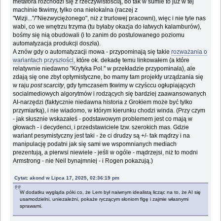
metafora rozchodzi się z rzeczywistością, bo tak w sumie to już w tej
machinie tkwimy, tylko ona nielokalna (raczej z
"Wizji..."/"Niezwyciężonego", niż z trurlowej pracowni), więc i nie tyle nas
wabi, co we wnętrzu trzyma (tu byłaby okazja do łatwych kalamburów),
bośmy się nią obudowali (i to zanim do postulowanego poziomu
automatyzacja produkcji doszła).
A znów gdy o automatyzacji mowa - przypominają się takie
rozważania o
wariantach przyszłości,
które ok. dekadę temu linkowałem (a które
relatywnie niedawno "Krytyka Pol." w przekładzie przypominała), ale
zdają się one zbyt optymistyczne, bo mamy tam projekty urządzania się
w raju
post scarcity
, gdy tymczasem tkwimy w czyśccu ogłupiających
socialmediowych algorytmów i rodzących się bardziej zaawansowanych
AI-narzędzi (faktycznie niedawna historia z Grokiem może być tylko
przymiarką), i nie wiadomo, w którym kierunku chodzi winda. (Przy czym
- jak słusznie wskazałeś - podstawowym problemem jest co mają w
głowach - i decydenci, i przedstawiciele tzw. szerokich mas. Gdzie
wariant pesymistyczny jest taki - że ci drudzy są +/- tak mądrzy i na
manipulację podatni jak się sami we wspomnianych mediach
prezentują, a pierwsi niewiele - jeśli w ogóle - mądrzejsi, niż to modni
Armstrong - nie Neil bynajmniej - i Rogen pokazują.)
Cytat: akond w Lipca 17, 2025, 02:36:19 pm
W dodatku wygląda póki co, że Lem był naiwnym idealistą licząc na to, że AI się
usamodzielni, uniezależni, pokaże ryczącym słoniom figę i zajmie własnymi
sprawami.