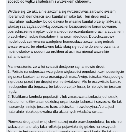
sposób do wątku z katedrami i wyzyskiem chłopów...
Wydaje się, że aktualnie zaczyna się wyczerpywać zarówno system
liberalnych demokracji jak i kapitalizm jako taki. Ten drugi jest tu
naturalnie nadrzędny, bo od dawna to właśnie kapitał przejął faktyczną
władzę i zarządza polityką poprzez jej bezpośrednie korumpowanie,
pośredniczenie między ludem a jego reprezentantami oraz narzucaniem
przychylnych sobie (kapitałowi) narracji i ideologii. Dotychczasowy
model podtrzymywania względnej homeostazy zaczyna się jednak
wyczerpywać, bo obiektywne fakty stają się trudne do zignorowania, a
możnowładcy w pogoni za profitem utracili już niemal wszystkie
zahamowania.
Mam wrażenie, że w tej sytuacji dostępne są nam dwie drogi:
1. Pójście na ustępstwa względem większości populacji, czyli posunięcie
się przez kapitał na rzecz pracujących mas. A więc ścieżka, którą podjęto
z grubsza przed i po drugiej wojnie światowej. Ale to oczywiście bardzo
niedogodne dla bogaczy, bo tak dobrze jak teraz, to nie było im jeszcze
nigdy.
2. Totalitarna kontrola populacji i / lub zmasowana izolacja jednostek,
która uniemożliwia samodzielną organizację ludności i sprzeciw. Bo tak
naprawdę istnieje jeszcze trzecia ścieżka – rewolucyjna. Ale ta jest
naturalnie nieakceptowalna dla aktualnych władców świata.
Pierwsza droga jest w tej chwili raczej mało prawdopodobna, bo nic nie
wskazuje na to, aby taka refleksja pojawiała się gdzieś na szczytach.
Mimo, że byłaby to operacja relatywnie bezpieczna i tania. Bo jaka to