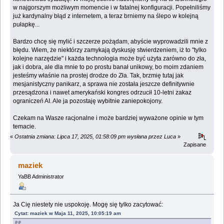
w najgorszym możliwym momencie i w fatalnej konfiguracji. Popełniliśmy
już kardynalny błąd z internetem, a teraz brniemy na ślepo w kolejną
pułapkę...
Bardzo chcę się mylić i szczerze pożądam, abyście wyprowadzili mnie z
błędu. Wiem, że niektórzy zamykają dyskusję stwierdzeniem, iż to "tylko
kolejne narzędzie" i każda technologia może być użyta zarówno do zła,
jak i dobra, ale dla mnie to po prostu banał unikowy, bo moim zdaniem
jesteśmy właśnie na prostej drodze do Zła. Tak, brzmię tutaj jak
mesjanistyczny panikarz, a sprawa nie została jeszcze definitywnie
przesądzona i nawet amerykański kongres odrzucił 10-letni zakaz
ograniczeń AI. Ale ja pozostaję wybitnie zaniepokojony.
Czekam na Wasze racjonalne i może bardziej wyważone opinie w tym
temacie.
«
Ostatnia zmiana: Lipca 17, 2025, 01:58:09 pm wysłana przez Luca
»
Zapisane
maziek
YaBB Administrator
Ja Cię niestety nie uspokoję. Mogę się tylko zacytować:
Cytat: maziek w Maja 11, 2025, 10:05:19 am