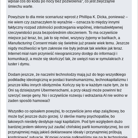
wpisał coś do kodu po nocy bez pozwolenia", co jest zwyczajnie
śmiechu warte.
Powyższe to dla mnie scenariusz wprost z Phillipa K. Dicka, ponieważ –
nie wiem czy zaznaczyłem to wyraźnie – oznacza to między innymi
faktyczny rozpad zdolności postrzegania wspólnej, intersubiektywnej
rzeczywistości poza bezpośrednim otoczeniem. To ma oczywiście
miejsce już teraz, bo, jak to się mówi, wszyscy żyjemy w bańkach, a
Manufacturing Consent
miało się świetnie już prawie wiek temu. Jeszcze
nigdy możliwości w tym zakresie nie były jednak tak wielkie jak teraz.
Internet miał nam przynieść nieograniczony dostęp do informacji i
komunikacji, a może się skończyć tak, że uwięzi nas w symulakrach z
luster i dymu.
Dodam jeszcze, że naczelni technolodzy mają już do tego wszystkiego
podkładkę ideologiczną w postaci transhumanizmu, technokapitalizmu i
jeszcze kilku innych idiotyzmów. Kończy się to w każdym razie tym, że to
Oni są dzisiejszymi Ubermenschami, a przy okazji może powinni też
szerzyć swoje geny. No i oczywiście rozwoju i wdrażania AI nie wolno w
żaden sposób hamować!
Wszystko co opisałem powyżej, to oczywiście jeno etap zalążkowy, bo
może być jeszcze dużo gorzej. U sterów mamy psychopatów, bo
takowych niestety destyluje nagi kapitalizm. Pod tym względem dużo
bardziej jestem skłonny już zaufać chińskiej partii komunistycznej, bo oni
przynajmniej mają jakieś deklarowane ideały i przynajmniej próbują
kontrolować sytuację. W mojej ocenie natknęliśmy się na te technologie