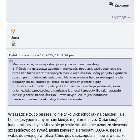
Zapisane
– Dygresje →
Q
Juror
Cytat: Luca w Lipca 17, 2025, 12:54:14 pm
Mam wrażenie, że w tej sytuacji dostępne są nam dwie drogi:
1. Pójście na ustępstwa względem większości populacji, czyli posunięcie się
przez kapitał na rzecz pracujących mas. A więc ścieżka, którą podjęto z grubsza
przed i po drugiej wojnie światowej. Ale to oczywiście bardzo niedogodne dla
bogaczy, bo tak dobrze jak teraz, to nie było im jeszcze nigdy.
2. Totalitarna kontrola populacji i / lub zmasowana izolacja jednostek, która
uniemożliwia samodzielną organizację ludności i sprzeciw. Bo tak naprawdę
istnieje jeszcze trzecia ścieżka – rewolucyjna. Ale ta jest naturalnie
nieakceptowalna dla aktualnych władców świata.
W zasadzie to, co piszesz, to nie tylko Dick (choć jak najbardziej), ale i
Lem z (przypominanymi nam kiedyś regularnie przez
Cetarian
a)
Indiotami, acz chyba Mistrz nie przewidział, albo nie uznał za stosowne
szczegółowo opisywać, jakimi konkretnie środkami D.U.P.A. będzie
wabić do swojego wnętrza. Choć gdy o szczegółach mowa, widać, że