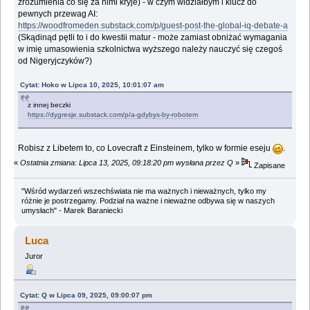
zrozumienia co się za nimi kryje) - w czym widziałbym i klucz do
pewnych przewag AI:
https://woodfromeden.substack.com/p/guest-post-the-global-iq-debate-a
(Skądinąd pętli to i do kwestii matur - może zamiast obniżać wymagania
w imię umasowienia szkolnictwa wyższego należy nauczyć się czegoś
od Nigeryjczyków?)
Cytat: Hoko w Lipca 10, 2025, 10:01:07 am
z innej beczki
https://dygresje.substack.com/p/a-gdybys-by-robotem
Robisz z Libetem to, co Lovecraft z Einsteinem, tylko w formie eseju
.
«
Ostatnia zmiana: Lipca 13, 2025, 09:18:20 pm wysłana przez Q
»
Zapisane
"Wśród wydarzeń wszechświata nie ma ważnych i nieważnych, tylko my
różnie je postrzegamy. Podział na ważne i nieważne odbywa się w naszych
umysłach" - Marek Baraniecki
Luca
Juror
Cytat: Q w Lipca 09, 2025, 09:00:07 pm