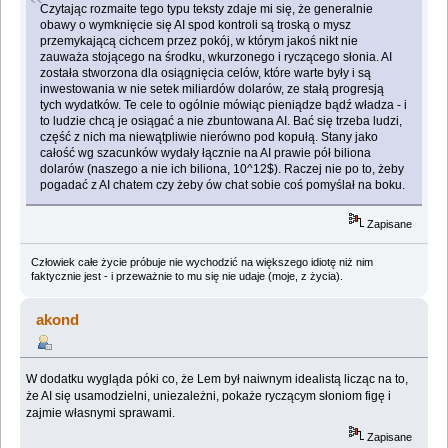
Czytając rozmaite tego typu teksty zdaje mi się, że generalnie
obawy o wymknięcie się AI spod kontroli są troską o mysz
przemykającą cichcem przez pokój, w którym jakoś nikt nie
zauważa stojącego na środku, wkurzonego i ryczącego słonia. AI
została stworzona dla osiągnięcia celów, które warte były i są
inwestowania w nie setek miliardów dolarów, ze stałą progresją
tych wydatków. Te cele to ogólnie mówiąc pieniądze bądź władza - i
to ludzie chcą je osiągać a nie zbuntowana AI. Bać się trzeba ludzi,
część z nich ma niewątpliwie nierówno pod kopułą. Stany jako
całość wg szacunków wydały łącznie na AI prawie pół biliona
dolarów (naszego a nie ich biliona, 10^12$). Raczej nie po to, żeby
pogadać z AI chatem czy żeby ów chat sobie coś pomyślał na boku.
Zapisane
Człowiek całe życie próbuje nie wychodzić na większego idiotę niż nim
faktycznie jest - i przeważnie to mu się nie udaje (moje, z życia).
akond
W dodatku wygląda póki co, że Lem był naiwnym idealistą licząc na to,
że AI się usamodzielni, uniezależni, pokaże ryczącym słoniom figę i
zajmie własnymi sprawami.
Zapisane