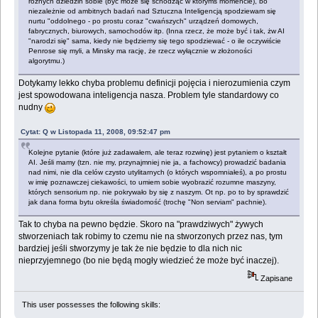
różnych dziedzin sobie (być może się schodząc w którymś momencie), bo
niezależnie od ambitnych badań nad Sztuczna Inteligencją spodziewam się
nurtu "oddolnego - po prostu coraz "cwańszych" urządzeń domowych,
fabrycznych, biurowych, samochodów itp. (Inna rzecz, że może być i tak, żw AI
"narodzi się" sama, kiedy nie będziemy się tego spodziewać - o ile oczywiście
Penrose się myli, a Minsky ma rację, że rzecz wyłącznie w złożoności
algorytmu.)
Dotykamy lekko chyba problemu definicji pojęcia i nierozumienia czym
jest spowodowana inteligencja nasza. Problem tyle standardowy co
nudny
Cytat: Q w Listopada 11, 2008, 09:52:47 pm
Kolejne pytanie (które już zadawałem, ale teraz rozwinę) jest pytaniem o kształt
AI. Jeśli mamy (tzn. nie my, przynajmniej nie ja, a fachowcy) prowadzić badania
nad nimi, nie dla celów czysto utylitarnych (o których wspomniałeś), a po prostu
w imię poznawczej ciekawości, to umiem sobie wyobrazić rozumne maszyny,
których sensorium np. nie pokrywało by się z naszym. Ot np. po to by sprawdzić
jak dana forma bytu określa świadomość (trochę "Non serviam" pachnie).
Tak to chyba na pewno będzie. Skoro na "prawdziwych" żywych
stworzeniach tak robimy to czemu nie na stworzonych przez nas, tym
bardziej jeśli stworzymy je tak że nie będzie to dla nich nic
nieprzyjemnego (bo nie będą mogły wiedzieć że może być inaczej).
Zapisane
This user possesses the following skills: