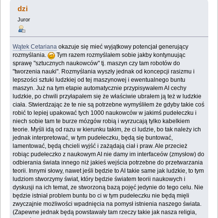
wizja (Przeczytany 1576446 razy)
dzi
Juror
Wątek Cetariana
okazuje się mieć wyjątkowy potencjał generujący
rozmyślania.
Tym razem rozmyślałem sobie jakby kontynuując
sprawę "sztucznych naukowców" tj. maszyn czy tam robotów do
"tworzenia nauki". Rozmyślania wyszły jednak od koncepcji rasizmu i
lepszości sztuki ludzkiej od tej maszynowej i ewentualnego buntu
maszyn. Już na tym etapie automatycznie przypisywałem AI cechy
ludzkie, po chwili przyłapałem się że właściwie ubrałem ją też w ludzkie
ciała. Stwierdzając że te nie są potrzebne wymyśliłem że gdyby takie coś
robić to lepiej upakować tych 1000 naukowców w jakimś pudełeczku i
niech sobie tam te burze mózgów robią i wyrzucają tylko kabelkiem
teorie. Myśli idą od razu w kierunku takim, że ci ludzie, bo tak należy ich
jednak interpretować, w tym pudełeczku, będą się buntować,
lamentować, będą chcieli wyjść i zażądają ciał i praw. Ale przecież
robiąc pudełeczko z naukowym AI nie damy im interfaceów (zmysłow) do
odbierania świata innego niż jakieś wejścia potrzebne do przetwarzania
teorii. Innymi słowy, nawet jeśli będzie to AI takie same jak ludzkie, to tym
ludziom stworzymy świat, który będzie światem teorii naukowych i
dyskusji na ich temat, ze stworzoną bazą pojęć jedynie do tego celu. Nie
będzie istniał problem buntu bo ci w tym pudełeczku nie będą mięli
zwyczajnie możliwości wpadnięcia na pomysł istnienia naszego świata.
(Zapewne jednak będą powstawały tam rzeczy takie jak nasza religia,