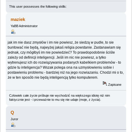
This user possesses the following skills:
maziek
YaBB Administrator
jak im nie dasz zmysłów i im nie powiesz, że siedzą w pudle, to sie
buntować nie będą, najwyżej jakaś religia powstanie. Zastanawiam się
jednak, czy mógłbyś im nie powiedzieć? To prawdopodobnie ściśle
zależy od definicji inteligencji. Jeśli im nic nie powiesz, a tylko
wytrenujesz ich do rozwiązywania podanych kabelkiem problemów - to
gdzie tu inteligencja? Wszak polega ona na uzmysłowieniu sobie i
postawieniu problemu - bardziej niż na jego rozwiazaniu. Chodzi mi o to,
że w ten sposób nie będą inteligencją tylko komputerem.
Zapisane
Człowiek całe życie próbuje nie wychodzić na większego idiotę niż nim
faktycznie jest - i przeważnie to mu się nie udaje (moje, z życia).
Q
Juror