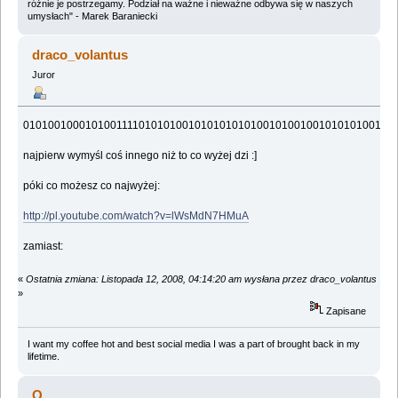
różnie je postrzegamy. Podział na ważne i nieważne odbywa się w naszych
umysłach" - Marek Baraniecki
draco_volantus
Juror
010100100010100111101010100101010101010010100100101010100101
najpierw wymyśl coś innego niż to co wyżej dzi :]
póki co możesz co najwyżej:
http://pl.youtube.com/watch?v=lWsMdN7HMuA
zamiast:
«
Ostatnia zmiana: Listopada 12, 2008, 04:14:20 am wysłana przez draco_volantus
»
Zapisane
I want my coffee hot and best social media I was a part of brought back in my
lifetime.
Q