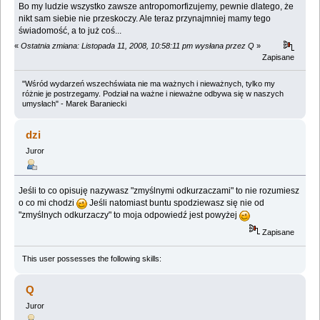
Bo my ludzie wszystko zawsze antropomorfizujemy, pewnie dlatego, że
nikt sam siebie nie przeskoczy. Ale teraz przynajmniej mamy tego
świadomość, a to już coś...
«
Ostatnia zmiana: Listopada 11, 2008, 10:58:11 pm wysłana przez Q
»
Zapisane
"Wśród wydarzeń wszechświata nie ma ważnych i nieważnych, tylko my
różnie je postrzegamy. Podział na ważne i nieważne odbywa się w naszych
umysłach" - Marek Baraniecki
dzi
Juror
Jeśli to co opisuję nazywasz "zmyślnymi odkurzaczami" to nie rozumiesz
o co mi chodzi
Jeśli natomiast buntu spodziewasz się nie od
"zmyślnych odkurzaczy" to moja odpowiedź jest powyżej
Zapisane
This user possesses the following skills:
Q
Juror