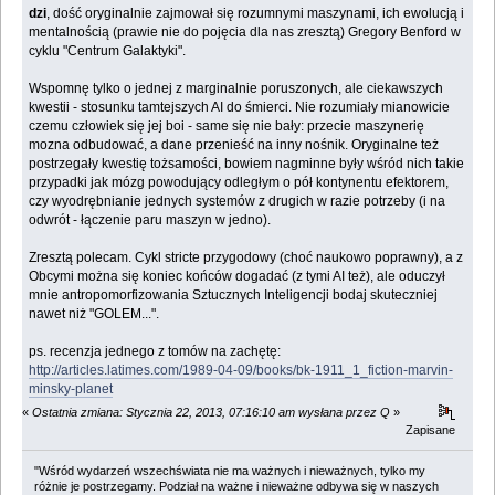
dzi
, dość oryginalnie zajmował się rozumnymi maszynami, ich ewolucją i
mentalnością (prawie nie do pojęcia dla nas zresztą) Gregory Benford w
cyklu "Centrum Galaktyki".
Wspomnę tylko o jednej z marginalnie poruszonych, ale ciekawszych
kwestii - stosunku tamtejszych AI do śmierci. Nie rozumiały mianowicie
czemu człowiek się jej boi - same się nie bały: przecie maszynerię
mozna odbudować, a dane przenieść na inny nośnik. Oryginalne też
postrzegały kwestię tożsamości, bowiem nagminne były wśród nich takie
przypadki jak mózg powodujący odległym o pół kontynentu efektorem,
czy wyodrębnianie jednych systemów z drugich w razie potrzeby (i na
odwrót - łączenie paru maszyn w jedno).
Zresztą polecam. Cykl stricte przygodowy (choć naukowo poprawny), a z
Obcymi można się koniec końców dogadać (z tymi AI też), ale oduczył
mnie antropomorfizowania Sztucznych Inteligencji bodaj skuteczniej
nawet niż "GOLEM...".
ps. recenzja jednego z tomów na zachętę:
http://articles.latimes.com/1989-04-09/books/bk-1911_1_fiction-marvin-
minsky-planet
«
Ostatnia zmiana: Stycznia 22, 2013, 07:16:10 am wysłana przez Q
»
Zapisane
"Wśród wydarzeń wszechświata nie ma ważnych i nieważnych, tylko my
różnie je postrzegamy. Podział na ważne i nieważne odbywa się w naszych