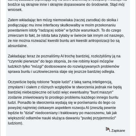
bodźce są skrajnie inne i skrajnie dopasowane do środowisk. Stąd mój
wniosek.
Zatem wkładając ten mózg niemowlaka (raczej zarodka) do słoika i
podłączając mu inne interfacey skutkowałby w moim przekonaniu
powstaniem istoty "radzącej sobie" w tychże warunkach. To do czego
zmierzam to fakt, że istota taka żyłaby w świecie tak innym od naszego,
że nie można rozważać kwestii buntu ani kwestii antropoizacji bo są
absurdalne.
Zakładając teraz że poznaliśmy AI trochę bardziej, rozłożyliśmy ją na
"czynniki pierwsze" do tego stopnia, że nie robimy kopii mózgów
ludzkich tylko "mózgi" dostosowane do rozwiązywanych problemów
sprawa buntu i uczłowieczenia staje się jeszcze bardziej odległa.
Oczywiście będą robione "kopie ludzi" z taką samą inteligencją,
zmysłami i ciałem z różnych względów te stworzenia jednak nie będą
bardziej niebezpieczne od ludzi więc ewentualny "bunt maszyn"
zostanie zniwelowany to prostego problemu każdego innego buntu
ludzi. Ponadto te stworzenia wydają się w porównaniu do tego co
powyżej najmniej ciekawym aspektem rozwoju AI (zresztą pewnie
będzie to "dział" niedoceniany i traktowany po macoszemu, tak jak
większość odłamów nauki służąca dawaniu "pustej przyjemności"
ludziom).
Zapisane