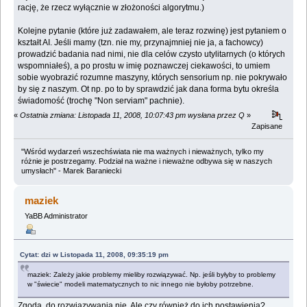
rację, że rzecz wyłącznie w złożoności algorytmu.)
Kolejne pytanie (które już zadawałem, ale teraz rozwinę) jest pytaniem o
kształt AI. Jeśli mamy (tzn. nie my, przynajmniej nie ja, a fachowcy)
prowadzić badania nad nimi, nie dla celów czysto utylitarnych (o których
wspomniałeś), a po prostu w imię poznawczej ciekawości, to umiem
sobie wyobrazić rozumne maszyny, których sensorium np. nie pokrywało
by się z naszym. Ot np. po to by sprawdzić jak dana forma bytu określa
świadomość (trochę "Non serviam" pachnie).
«
Ostatnia zmiana: Listopada 11, 2008, 10:07:43 pm wysłana przez Q
»
Zapisane
"Wśród wydarzeń wszechświata nie ma ważnych i nieważnych, tylko my
różnie je postrzegamy. Podział na ważne i nieważne odbywa się w naszych
umysłach" - Marek Baraniecki
maziek
YaBB Administrator
Cytat: dzi w Listopada 11, 2008, 09:35:19 pm
maziek: Zależy jakie problemy mieliby rozwiązywać. Np. jeśli byłyby to problemy
w "świecie" modeli matematycznych to nic innego nie byłoby potrzebne.
Zgoda, do rozwiązywania nie. Ale czy również do ich postawienia?