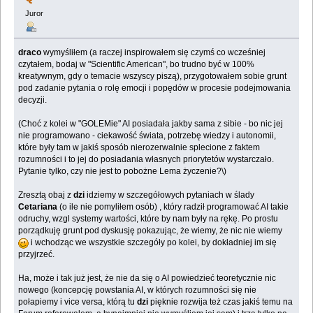
Juror
draco
wymyśliłem (a raczej inspirowałem się czymś co wcześniej
czytałem, bodaj w "Scientific American", bo trudno być w 100%
kreatywnym, gdy o temacie wszyscy piszą), przygotowałem sobie grunt
pod zadanie pytania o rolę emocji i popędów w procesie podejmowania
decyzji.
(Choć z kolei w "GOLEMie" AI posiadała jakby sama z sibie - bo nic jej
nie programowano - ciekawość świata, potrzebę wiedzy i autonomii,
które były tam w jakiś sposób nierozerwalnie splecione z faktem
rozumności i to jej do posiadania własnych priorytetów wystarczało.
Pytanie tylko, czy nie jest to pobożne Lema życzenie?\)
Zresztą obaj z
dzi
idziemy w szczegółowych pytaniach w ślady
Cetariana
(o ile nie pomyliłem osób) , który radził programować AI takie
odruchy, wzgl systemy wartości, które by nam były na rękę. Po prostu
porządkuję grunt pod dyskusję pokazując, że wiemy, że nic nie wiemy
i wchodząc we wszystkie szczegóły po kolei, by dokładniej im się
przyjrzeć.
Ha, może i tak już jest, że nie da się o AI powiedzieć teoretycznie nic
nowego (koncepcję powstania AI, w których rozumności się nie
połapiemy i vice versa, którą tu
dzi
pięknie rozwija też czas jakiś temu na