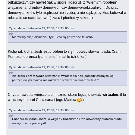
odkurzaczy", czy nawet (jak w sporej ilości SF z "Wiernym robotem"
włącznie) androidów domowych czy domowo-seksualnych. Do prac
domowych znów tyle mądrości nie trzeba, a nie sądzę, by ktoś ładował w
robota to co nadmiarowe (czasu i pieniędzy szkoda).
Cytat: dzi w Listopada 11, 2008, 10:45:05 pm
Nie wiemy skąd olśnienia i tyle. Jeśli są potrzebne to kicha
Kicha jak kicha. Jeśli jest problem to się hipotezy stawia i bada. (Sam
Penrose, obrońca tych olśnień, miał tu ich kilka.)
Cytat: dzi w Listopada 11, 2008, 10:45:05 pm
Ale skoro Lem rozważa stwarzanie światów dla nas (zamodelowanych wg
potrzeb) to jak można nie rozważać stwarzania światów dla AI?
Chyba nawet łatwiejsze technicznie, skoro będą to światy
wirtualne
. (I tu
wracamy do prof Corcorana i jego Matrixa
.)
Cytat: dzi w Listopada 11, 2008, 10:45:05 pm
Chodziło mi jednak raczej o względy filozoficzne i ten odwieczny problem buntu
maszyn i antropoizacji AI.