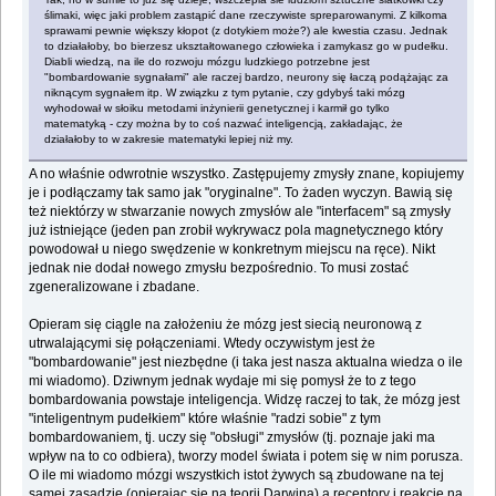
ślimaki, więc jaki problem zastąpić dane rzeczywiste spreparowanymi. Z kilkoma
sprawami pewnie większy kłopot (z dotykiem może?) ale kwestia czasu. Jednak
to działałoby, bo bierzesz ukształtowanego człowieka i zamykasz go w pudełku.
Diabli wiedzą, na ile do rozwoju mózgu ludzkiego potrzebne jest
"bombardowanie sygnałami" ale raczej bardzo, neurony się łaczą podążając za
niknącym sygnałem itp. W związku z tym pytanie, czy gdybyś taki mózg
wyhodował w słoiku metodami inżynierii genetycznej i karmił go tylko
matematyką - czy można by to coś nazwać inteligencją, zakładając, że
działałoby to w zakresie matematyki lepiej niż my.
A no właśnie odwrotnie wszystko. Zastępujemy zmysły znane, kopiujemy
je i podłączamy tak samo jak "oryginalne". To żaden wyczyn. Bawią się
też niektórzy w stwarzanie nowych zmysłów ale "interfacem" są zmysły
już istniejące (jeden pan zrobił wykrywacz pola magnetycznego który
powodował u niego swędzenie w konkretnym miejscu na ręce). Nikt
jednak nie dodał nowego zmysłu bezpośrednio. To musi zostać
zgeneralizowane i zbadane.
Opieram się ciągle na założeniu że mózg jest siecią neuronową z
utrwalającymi się połączeniami. Wtedy oczywistym jest że
"bombardowanie" jest niezbędne (i taka jest nasza aktualna wiedza o ile
mi wiadomo). Dziwnym jednak wydaje mi się pomysł że to z tego
bombardowania powstaje inteligencja. Widzę raczej to tak, że mózg jest
"inteligentnym pudełkiem" które właśnie "radzi sobie" z tym
bombardowaniem, tj. uczy się "obsługi" zmysłów (tj. poznaje jaki ma
wpływ na to co odbiera), tworzy model świata i potem się w nim porusza.
O ile mi wiadomo mózgi wszystkich istot żywych są zbudowane na tej
samej zasadzie (opierając się na teorii Darwina) a receptory i reakcje na