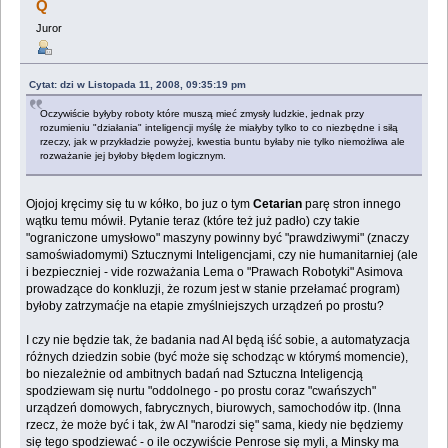
Q
Juror
Cytat: dzi w Listopada 11, 2008, 09:35:19 pm
Oczywiście byłyby roboty które muszą mieć zmysły ludzkie, jednak przy
rozumieniu "działania" inteligencji myślę że miałyby tylko to co niezbędne i siłą
rzeczy, jak w przykładzie powyżej, kwestia buntu byłaby nie tylko niemożliwa ale
rozważanie jej byłoby błędem logicznym.
Ojojoj kręcimy się tu w kółko, bo juz o tym
Cetarian
parę stron innego
wątku temu mówił. Pytanie teraz (które też już padło) czy takie
"ograniczone umysłowo" maszyny powinny być "prawdziwymi" (znaczy
samoświadomymi) Sztucznymi Inteligencjami, czy nie humanitarniej (ale
i bezpieczniej - vide rozważania Lema o "Prawach Robotyki" Asimova
prowadzące do konkluzji, że rozum jest w stanie przełamać program)
byłoby zatrzymaćje na etapie zmyślniejszych urządzeń po prostu?
I czy nie będzie tak, że badania nad AI będą iść sobie, a automatyzacja
różnych dziedzin sobie (być może się schodząc w którymś momencie),
bo niezależnie od ambitnych badań nad Sztuczna Inteligencją
spodziewam się nurtu "oddolnego - po prostu coraz "cwańszych"
urządzeń domowych, fabrycznych, biurowych, samochodów itp. (Inna
rzecz, że może być i tak, żw AI "narodzi się" sama, kiedy nie będziemy
się tego spodziewać - o ile oczywiście Penrose się myli, a Minsky ma