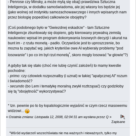
- Penrose czy Minsky, a może mylą się obaj) prawdziwa Sztuczna
Inteligencja, w dodatku samoświadoma, ale jej własny los będzie jej
(jako wolnej od instynktu samozachowawczego i innych wpisanych nam
przez biologię popedów) całkowiecie obojętny?
(Coś podobnego było w "Gwiezdnej eskadrze" - tam Sztuczne
Inteligencje zbuntowały się dopiero, gdy kierowany prywatną zemstą
naukowiec wpisał im program dokonywania losowych decyzji i akurat na
bunt im - z rzutu monetą - padło. Oczywiście jest to uproszczenie, bo
mozna tu zapytać wg. jakich kryteriów owe AI wybierały problemy "pod
*
losowanie" i po co im był rzut monetą
, skoro mogły losować "w głowie"?)
A gdyby tak się stało (choć nie lubię czynić założeń) to mamy kwestie
pochodne:
-
primo
: czy człowiek rozpoznałby (i uznał) w takiej "apatycznej AI" rozum
i świadomość?
-
secundo
(bo Lem i tematykę moralną zwykł roztrząsać) czy godziłoby
się tą "obojętność" wykorzystywać?
* tzn. pewnie po to by łopatologicznie wyjaśnić w czym rzecz masowemu
widzowi...
«
Ostatnia zmiana: Listopada 12, 2008, 02:04:31 am wysłana przez Q
»
Zapisane
"Wśród wydarzeń wszechświata nie ma ważnych i nieważnych, tylko my