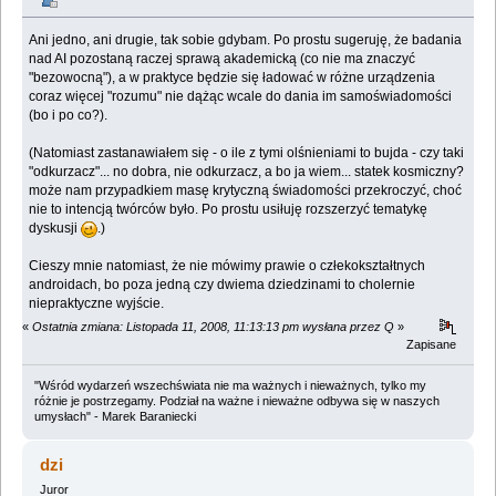
Ani jedno, ani drugie, tak sobie gdybam. Po prostu sugeruję, że badania
nad AI pozostaną raczej sprawą akademicką (co nie ma znaczyć
"bezowocną"), a w praktyce będzie się ładować w różne urządzenia
coraz więcej "rozumu" nie dążąc wcale do dania im samoświadomości
(bo i po co?).
(Natomiast zastanawiałem się - o ile z tymi olśnieniami to bujda - czy taki
"odkurzacz"... no dobra, nie odkurzacz, a bo ja wiem... statek kosmiczny?
może nam przypadkiem masę krytyczną świadomości przekroczyć, choć
nie to intencją twórców było. Po prostu usiłuję rozszerzyć tematykę
dyskusji
.)
Cieszy mnie natomiast, że nie mówimy prawie o człekokształtnych
androidach, bo poza jedną czy dwiema dziedzinami to cholernie
niepraktyczne wyjście.
«
Ostatnia zmiana: Listopada 11, 2008, 11:13:13 pm wysłana przez Q
»
Zapisane
"Wśród wydarzeń wszechświata nie ma ważnych i nieważnych, tylko my
różnie je postrzegamy. Podział na ważne i nieważne odbywa się w naszych
umysłach" - Marek Baraniecki
dzi
Juror