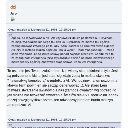
dzi
Juror
Cytat: maziek w Listopada 11, 2008, 10:15:06 pm
Zgoda, do rozwiązywania nie. Ale czy również do ich postawienia? Przyznam,
że moja wyobraźnia nie sięga tak daleko. Słyszałem, że można tak ogólnie
zaprogramowac zwykłego pc-ta, aby "sam" doszedł do kilku twierdzeń algebry.
Ale czy tą metodą można dojść do - bo ja wiem? - teorii mnogości np.? Trzeba
sobie wyobrazić, że są jakieś sprawy ponad zwykłym liczeniem. Chodzi mi o to,
że znana nam inteligencja (czyli my) doznaje olśnień na bazie niezmierzonego
morza wiedzy ogólnej. Znów więc staje sprawa, co to jest inteligencja.
To ostatnie jest Twoim założeniem. Nie wiemy skąd olśnienia i tyle. Jeśli
są potrzebne to kicha, jeśli nam się zdaje że są to można stworzyć
"matematykę kompletną" w pudełku z AI. (Wchodzimy na ten poziom na
którym Term powinien się zacząć denerwować...). Ale skoro Lem
rozważa stwarzanie światów dla nas (zamodelowanych wg potrzeb) to
jak można nie rozważać stwarzania światów dla AI? Chodziło mi jednak
raczej o względy filozoficzne i ten odwieczny problem buntu maszyn i
antropoizacji AI.
Cytat: maziek w Listopada 11, 2008, 10:15:06 pm
Tak, no w sumie to juz się dzieje, wszczepia sie ludziom sztuczne siatkówki czy