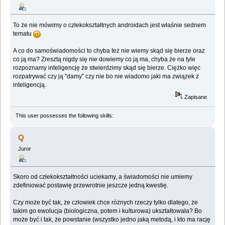
To że nie mówimy o człekokształtnych androidach jest właśnie sednem
tematu
A co do samoświadomości to chyba też nie wiemy skąd się bierze oraz
co ją ma? Zresztą nigdy się nie dowiemy co ją ma, chyba że na tyle
rozpoznamy inteligencję że stwierdzimy skąd się bierze. Ciężko więc
rozpatrywać czy ją "damy" czy nie bo nie wiadomo jaki ma związek z
inteligencją.
Zapisane
This user possesses the following skills:
Q
Juror
Skoro od człekokształtności uciekamy, a świadomości nie umiemy
zdefiniować postawię przewrotnie jeszcze jedną kwestię.
Czy może być tak, że człowiek chce różnych rzeczy tylko dlatego, że
takim go ewolucja (biologiczna, potem i kulturowa) ukształtowała? Bo
może być i tak, że powstanie (wszystko jedno jaką metodą, i kto ma rację