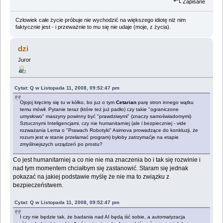
Zapisane
Człowiek całe życie próbuje nie wychodzić na większego idiotę niż nim
faktycznie jest - i przeważnie to mu się nie udaje (moje, z życia).
dzi
Juror
Cytat: Q w Listopada 11, 2008, 09:52:47 pm
Ojojoj kręcimy się tu w kółko, bo juz o tym
Cetarian
parę stron innego wątku
temu mówił. Pytanie teraz (które też już padło) czy takie "ograniczone
umysłowo" maszyny powinny być "prawdziwymi" (znaczy samoświadomymi)
Sztucznymi Inteligencjami, czy nie humanitarniej (ale i bezpieczniej - vide
rozważania Lema o "Prawach Robotyki" Asimova prowadzące do konkluzji, że
rozum jest w stanie przełamać program) byłoby zatrzymaćje na etapie
zmyślniejszych urządzeń po prostu?
Co jest humanitarniej a co nie nie ma znaczenia bo i tak się rozwinie i
nad tym momentem chciałbym się zastanowić. Staram się jednak
pokazać na jakiej podstawie myślę że nie ma to związku z
bezpieczeństwem.
Cytat: Q w Listopada 11, 2008, 09:52:47 pm
I czy nie będzie tak, że badania nad AI będą iść sobie, a automatyzacja