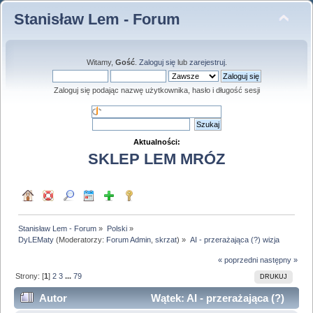
Stanisław Lem - Forum
Witamy,
Gość
.
Zaloguj się
lub
zarejestruj
.
Zaloguj się podając nazwę użytkownika, hasło i długość sesji
Aktualności:
SKLEP LEM MRÓZ
Stanisław Lem - Forum
»
Polski
»
DyLEMaty
(Moderatorzy:
Forum Admin
,
skrzat
) »
AI - przerażająca (?) wizja
« poprzedni
następny »
Strony: [
1
]
2
3
...
79
DRUKUJ
Autor
Wątek: AI - przerażająca (?)