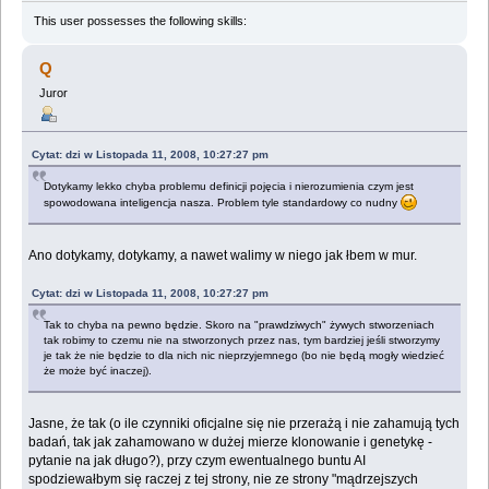
This user possesses the following skills:
Q
Juror
Cytat: dzi w Listopada 11, 2008, 10:27:27 pm
Dotykamy lekko chyba problemu definicji pojęcia i nierozumienia czym jest
spowodowana inteligencja nasza. Problem tyle standardowy co nudny
Ano dotykamy, dotykamy, a nawet walimy w niego jak łbem w mur.
Cytat: dzi w Listopada 11, 2008, 10:27:27 pm
Tak to chyba na pewno będzie. Skoro na "prawdziwych" żywych stworzeniach
tak robimy to czemu nie na stworzonych przez nas, tym bardziej jeśli stworzymy
je tak że nie będzie to dla nich nic nieprzyjemnego (bo nie będą mogły wiedzieć
że może być inaczej).
Jasne, że tak (o ile czynniki oficjalne się nie przerażą i nie zahamują tych
badań, tak jak zahamowano w dużej mierze klonowanie i genetykę -
pytanie na jak długo?), przy czym ewentualnego buntu AI
spodziewałbym się raczej z tej strony, nie ze strony "mądrzejszych