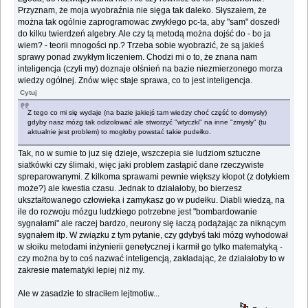
Przyznam, że moja wyobraźnia nie sięga tak daleko. Słyszałem, że
można tak ogólnie zaprogramowac zwykłego pc-ta, aby "sam" doszedł
do kilku twierdzeń algebry. Ale czy tą metodą można dojść do - bo ja
wiem? - teorii mnogości np.? Trzeba sobie wyobrazić, że są jakieś
sprawy ponad zwykłym liczeniem. Chodzi mi o to, że znana nam
inteligencja (czyli my) doznaje olśnień na bazie niezmierzonego morza
wiedzy ogólnej. Znów więc staje sprawa, co to jest inteligencja.
Cytuj
Z tego co mi się wydaje (na bazie jakiejś tam wiedzy choć część to domysły)
gdyby nasz mózg tak odizolować ale stworzyć "wtyczki" na inne "zmysły" (tu
aktualnie jest problem) to mogłoby powstać takie pudełko.
Tak, no w sumie to juz się dzieje, wszczepia sie ludziom sztuczne
siatkówki czy ślimaki, więc jaki problem zastąpić dane rzeczywiste
spreparowanymi. Z kilkoma sprawami pewnie większy kłopot (z dotykiem
może?) ale kwestia czasu. Jednak to działałoby, bo bierzesz
ukształtowanego człowieka i zamykasz go w pudełku. Diabli wiedzą, na
ile do rozwoju mózgu ludzkiego potrzebne jest "bombardowanie
sygnałami" ale raczej bardzo, neurony się łaczą podążając za niknącym
sygnałem itp. W związku z tym pytanie, czy gdybyś taki mózg wyhodował
w słoiku metodami inżynierii genetycznej i karmił go tylko matematyką -
czy można by to coś nazwać inteligencją, zakładając, że działałoby to w
zakresie matematyki lepiej niż my.
Ale w zasadzie to straciłem lejtmotiw...