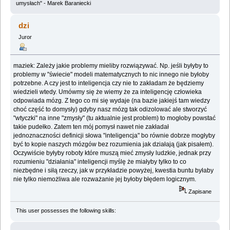
umysłach" - Marek Baraniecki
dzi
Juror
maziek: Zależy jakie problemy mieliby rozwiązywać. Np. jeśli byłyby to
problemy w "świecie" modeli matematycznych to nic innego nie byłoby
potrzebne. A czy jest to inteligencja czy nie to zakładam że będziemy
wiedzieli wtedy. Umówmy się że wiemy że za inteligencję człowieka
odpowiada mózg. Z tego co mi się wydaje (na bazie jakiejś tam wiedzy
choć część to domysły) gdyby nasz mózg tak odizolować ale stworzyć
"wtyczki" na inne "zmysły" (tu aktualnie jest problem) to mogłoby powstać
takie pudełko. Zatem ten mój pomysł nawet nie zakładał
jednoznaczności definicji słowa "inteligencja" bo równie dobrze mogłyby
być to kopie naszych mózgów bez rozumienia jak działają (jak pisałem).
Oczywiście byłyby roboty które muszą mieć zmysły ludzkie, jednak przy
rozumieniu "działania" inteligencji myślę że miałyby tylko to co
niezbędne i siłą rzeczy, jak w przykładzie powyżej, kwestia buntu byłaby
nie tylko niemożliwa ale rozważanie jej byłoby błędem logicznym.
Zapisane
This user possesses the following skills: