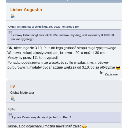
Lemologiczna [Kongres futurologiczny] (Przeczytany
Lieber Augustin
156367 razy)
Cytat: olkapolka w Września 29, 2023, 04:29:03 pm
Lemowy Hilton mógł mieć około 350 metrów - by drąg stał wystarczy 3.10/3.20
na kondygnację?
OK, niech będzie 3.10. Plus do tego grubość stropu międzypiętrowego.
Warstwa izolacji akustycznej tam, to i owo... 20, a może i 30 cm.
Mnożymy przez 111 kondygnacji.
Ponadto podejrzewam, że wysokość sufitu w salach, tych różowo-
purpurowych, miałaby być znacznie większa od 3.10, bo są
olbrzymie
Zapisane
liv
Global Moderator
Cytuj
A przez Castoramę da się dojechać do Peru?
Jasne, a po dojechaniu można nawet nań zalec