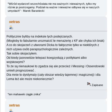
"Wśród wydarzeń wszechświata nie ma ważnych i nieważnych, tylko my
różnie je postrzegamy. Podział na ważne i nieważne odbywa się w naszych
umysłach" - Marek Baraniecki
xetras
Politycznie byliby na indeksie tych podejrzanych.
(Mogłoby to fabularnie urozmaicić te menażerię z KF ale chyba ich brak)
A co do skojarzeń z utworami Dicka to faktycznie tylko w niektórych z
nich używa osób parapsychologicznie zależnych.
Tak sobie skojarzyłem.
Od kiedy jasnowidze telepaci koegzystują z politykami albo
wojskowymi?
To że są nienaukowi to zgadza się ale przecież i Messing i Ossendowski
umieli prognozować .
Dla mnie to dyrdymaly (cały obszar wiedzy tajemnej i magicznej) i dla
Lema też ale może niekoniecznie?
Zapisane
"ten mahawek ciągle znika"
xetras