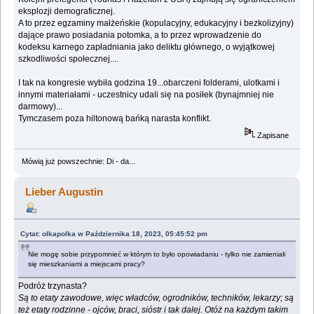
eksplozji demograficznej.
A to przez egzaminy małżeńskie (kopulacyjny, edukacyjny i bezkolizyjny)
dające prawo posiadania potomka, a to przez wprowadzenie do
kodeksu karnego zapładniania jako deliktu głównego, o wyjątkowej
szkodliwości społecznej....
I tak na kongresie wybiła godzina 19...obarczeni folderami, ulotkami i
innymi materiałami - uczestnicy udali się na posiłek (bynajmniej nie
darmowy)...
Tymczasem poza hiltonową bańką narasta konflikt.
Zapisane
Mówią już powszechnie: Di - da...
Lieber Augustin
Cytat: olkapolka w Października 18, 2023, 05:45:52 pm
Nie mogę sobie przypomnieć w którym to było opowiadaniu - tylko nie zamieniali
się mieszkaniami a miejscami pracy?
Podróż trzynasta?
Są to etaty zawodowe, więc władców, ogrodników, techników, lekarzy; są
też etaty rodzinne - ojców, braci, sióstr i tak dalej. Otóż na każdym takim