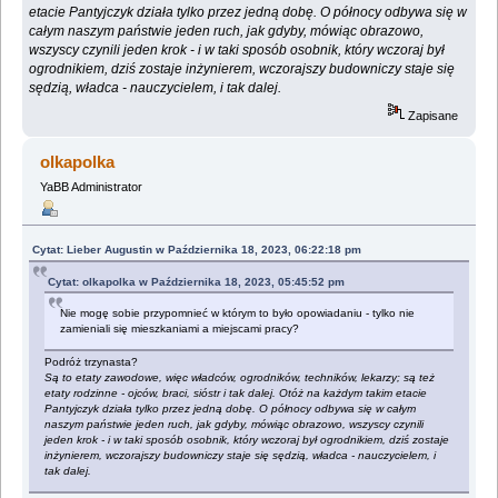
etacie Pantyjczyk działa tylko przez jedną dobę. O północy odbywa się w
całym naszym państwie jeden ruch, jak gdyby, mówiąc obrazowo,
wszyscy czynili jeden krok - i w taki sposób osobnik, który wczoraj był
ogrodnikiem, dziś zostaje inżynierem, wczorajszy budowniczy staje się
sędzią, władca - nauczycielem, i tak dalej.
Zapisane
olkapolka
YaBB Administrator
Cytat: Lieber Augustin w Października 18, 2023, 06:22:18 pm
Cytat: olkapolka w Października 18, 2023, 05:45:52 pm
Nie mogę sobie przypomnieć w którym to było opowiadaniu - tylko nie
zamieniali się mieszkaniami a miejscami pracy?
Podróż trzynasta?
Są to etaty zawodowe, więc władców, ogrodników, techników, lekarzy; są też
etaty rodzinne - ojców, braci, sióstr i tak dalej. Otóż na każdym takim etacie
Pantyjczyk działa tylko przez jedną dobę. O północy odbywa się w całym
naszym państwie jeden ruch, jak gdyby, mówiąc obrazowo, wszyscy czynili
jeden krok - i w taki sposób osobnik, który wczoraj był ogrodnikiem, dziś zostaje
inżynierem, wczorajszy budowniczy staje się sędzią, władca - nauczycielem, i
tak dalej.