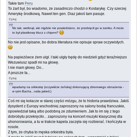
Takie tam
Peru
To żart był, bo wiadomo, że zasadniczo chodzi o Kostarykę. Czy szerzej
Amerykę środkową. Nawet ten gen. Diaz jakoś tam pasuje.
Cytuj
No tak, wetknął, ale nigdzie nie powiedziano, że przekręcił go w zamku. A może
to był plastikowy klucz z chipem?
No nie jest opisane, bo dobra literatura nie opisuje spraw oczywistych.
Na papieżówce żem ulgł. I taki ulgły będę do niedzieli gdyż teraźniejszo
Wezuwiusz spadł mi na głowę.
I nie mam głowy. Do...
A jeszcze ta...
Cytuj
wpadamy na orkiestrę (oczywiście żeńską) dokonującą zbiorowego obnażenia -
w rytm Bacha...nalia jakieś;)
Coś mi się kołacze w starej części mózgu, że to historia prawdziwa. Jakiś
dysydent z Europy wschodniej zaproszony na salony bodaj francuskie,
opowiedział taką albo podobną ze zdumieniem. Jak to im się z tego
dobrobytu przekręciło... zaproszony na koncert muzyki klasycznej dla
uhonorowania, a tu w trakcie kapela zaczęła się rozbierać. I kończyła w
rosole.
Z tym, że chyba to męska orkiestra była.