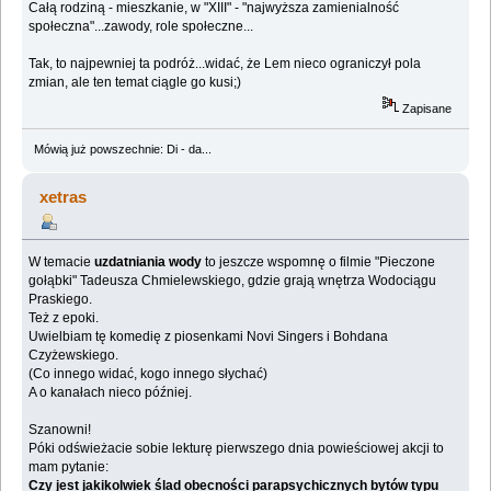
Całą rodziną - mieszkanie, w "XIII" - "najwyższa zamienialność
społeczna"...zawody, role społeczne...
Tak, to najpewniej ta podróż...widać, że Lem nieco ograniczył pola
zmian, ale ten temat ciągle go kusi;)
Zapisane
Mówią już powszechnie: Di - da...
xetras
W temacie
uzdatniania wody
to jeszcze wspomnę o filmie "Pieczone
gołąbki" Tadeusza Chmielewskiego, gdzie grają wnętrza Wodociągu
Praskiego.
Też z epoki.
Uwielbiam tę komedię z piosenkami Novi Singers i Bohdana
Czyżewskiego.
(Co innego widać, kogo innego słychać)
A o kanałach nieco później.
Szanowni!
Póki odświeżacie sobie lekturę pierwszego dnia powieściowej akcji to
mam pytanie:
Czy jest jakikolwiek ślad obecności parapsychicznych bytów typu