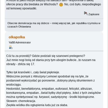
A może to jakiś muzyk tutejszy na saksach tam - wspomniał o takiej
ofercie pracy dla biedaka ze Wschodu?
No, coś było, niepodległego
od lemowej opowiastki.
Zapisane
Obecnie demokracja ma się dobrze – mniej więcej tak, jak republika rzymska w
czasach Oktawiana
olkapolka
YaBB Administrator
Cóż tu za przestój? Gdzie podziali się szanowni prelegenci?
Już mnie nogi bolą od stania przy tym ubogim bufecie...to ruszam na
obrady - zbliża się 17.
Tylko łyk kranówki i...cały świat pięknieje.
Widocznie pomysł z
Altruizyny
Lemowi spodobał się na tyle, że
postanowił wykorzystać go ponownie...dobryny płyną strumieniem z
wodociągu.
Hedonidol, benefaktoryna, empatian, euforasol, felicytol, altruizan,
bonokaresyna, empatian...świat byłby zbyt piękny...toteż z tych związków
można syntetyzować np. furyasol, sadystyzynę - środki bijologiczne.
Słowem: chemokracja.
Zwykła wódka dla ogłupienia ludu już za słaba.