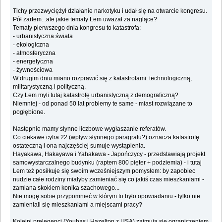
Tichy przezwyciężył działanie narkotyku i udał się na otwarcie kongresu.
Pół żartem...ale jakie tematy Lem uważał za naglące?
Tematy pierwszego dnia kongresu to katastrofa:
- urbanistyczna świata
- ekologiczna
- atmosferyczna
- energetyczna
- żywnościowa
W drugim dniu miano rozprawić się z katastrofami: technologiczną,
militarystyczną i polityczną.
Czy Lem myli tutaj katastrofę urbanistyczną z demograficzną?
Niemniej - od ponad 50 lat problemy te same - miast rozwiązane to
pogłębione.
Następnie mamy słynne liczbowe wygłaszanie referatów.
Co ciekawe cyfra 22 (wpływ słynnego paragrafu?) oznacza katastrofę
ostateczną i ona najczęściej sumuje wystąpienia.
Hayakawa, Hakayawa i Yahakawa - Japończycy - przedstawiają projekt
samowystarczalnego budynku (raptem 800 pięter + podziemia) - i tutaj
Lem też posiłkuje się swoim wcześniejszym pomysłem: by zapobiec
nudzie całe rodziny miałyby zamieniać się co jakiś czas mieszkaniami -
zamiana skokiem konika szachowego...
Nie mogę sobie przypomnieć w którym to było opowiadaniu - tylko nie
zamieniali się mieszkaniami a miejscami pracy?
Kolejni prelegenci (Youhas i Hazelton z USA) zajmują się ograniczeniem