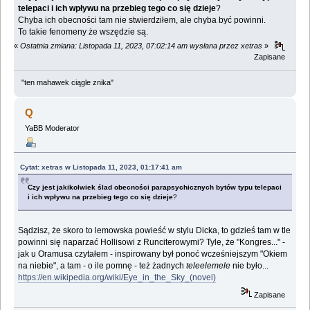
telepaci i ich wpływu na przebieg tego co się dzieje
?
Chyba ich obecności tam nie stwierdziłem, ale chyba być powinni.
To takie fenomeny że wszędzie są.
«
Ostatnia zmiana: Listopada 11, 2023, 07:02:14 am wysłana przez xetras
»
Zapisane
"ten mahawek ciągle znika"
Q
YaBB Moderator
Cytat: xetras w Listopada 11, 2023, 01:17:41 am
Czy jest jakikolwiek ślad obecności parapsychicznych bytów typu telepaci
i ich wpływu na przebieg tego co się dzieje
?
Sądzisz, że skoro to lemowska powieść w stylu Dicka, to gdzieś tam w tle
powinni się naparzać Hollisowi z Runciterowymi? Tyle, że "Kongres..." -
jak u Oramusa czytałem - inspirowany był ponoć wcześniejszym "Okiem
na niebie", a tam - o ile pomnę - też żadnych
teleelemele
nie było...
https://en.wikipedia.org/wiki/Eye_in_the_Sky_(novel)
Zapisane