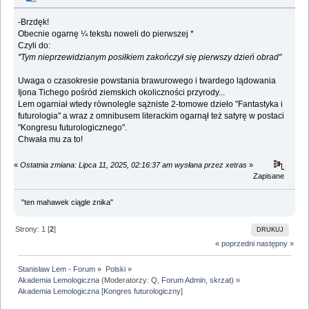
-Brzdęk!
Obecnie ogarnę ¼ tekstu noweli do pierwszej *
Czyli do:
"Tym nieprzewidzianym posiłkiem zakończył się pierwszy dzień obrad"
Uwaga o czasokresie powstania brawurowego i twardego lądowania
Ijona Tichego pośród ziemskich okoliczności przyrody...
Lem ogarniał wtedy równolegle sążniste 2-tomowe dzieło "Fantastyka i
futurologia" a wraz z omnibusem literackim ogarnął też satyrę w postaci
"Kongresu futurologicznego".
Chwała mu za to!
«
Ostatnia zmiana: Lipca 11, 2025, 02:16:37 am wysłana przez xetras
»
Zapisane
"ten mahawek ciągle znika"
Strony:
1
[
2
]
DRUKUJ
« poprzedni
następny »
Stanisław Lem - Forum
»
Polski
»
Akademia Lemologiczna
(Moderatorzy:
Q
,
Forum Admin
,
skrzat
) »
Akademia Lemologiczna [Kongres futurologiczny]