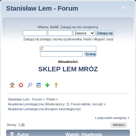
Stanisław Lem - Forum
Witamy,
Gość
.
Zaloguj się
lub
zarejestruj
.
Zaloguj się podając nazwę użytkownika, hasło i długość sesji
Aktualności:
SKLEP LEM MRÓZ
Stanisław Lem - Forum
»
Polski
»
Akademia Lemologiczna
(Moderatorzy:
Q
,
Forum Admin
,
skrzat
) »
Akademia Lemologiczna [Kongres futurologiczny]
« poprzedni
następny »
Strony:
1
[
2
]
DRUKUJ
Autor
Wątek: Akademia