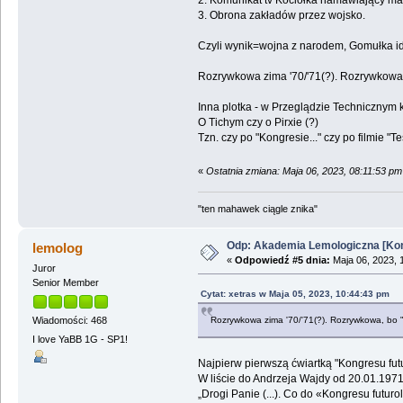
2. Komunikat tv Kociołka namawiający mas
3. Obrona zakładów przez wojsko.
Czyli wynik=wojna z narodem, Gomułka idzi
Rozrywkowa zima '70/'71(?). Rozrywkowa, 
Inna plotka - w Przeglądzie Technicznym 
O Tichym czy o Pirxie (?)
Tzn. czy po "Kongresie..." czy po filmie "Tes
«
Ostatnia zmiana: Maja 06, 2023, 08:11:53 pm
"ten mahawek ciągle znika"
Odp: Akademia Lemologiczna [Kon
lemolog
«
Odpowiedź #5 dnia:
Maja 06, 2023, 
Juror
Senior Member
Cytat: xetras w Maja 05, 2023, 10:44:43 pm
Rozrywkowa zima '70/'71(?). Rozrywkowa, bo "
Wiadomości: 468
I love YaBB 1G - SP1!
Najpierw pierwszą ćwiartką "Kongresu fut
W liście do Andrzeja Wajdy od 20.01.1971
„Drogi Panie (...). Co do «Kongresu futurol