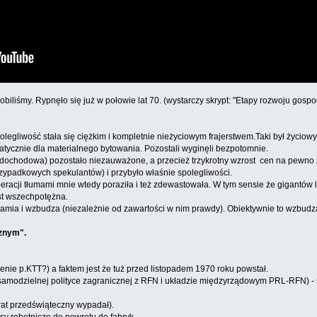
obiliśmy. Rypnęło się już w połowie lat 70. (wystarczy skrypt: "Etapy rozwoju gos
polegliwość stała się ciężkim i kompletnie nieżyciowym frajerstwem.Taki był życio
tycznie dla materialnego bytowania. Pozostali wyginęli bezpotomnie.
 dochodowa) pozostało niezauważone, a przecież trzykrotny wzrost cen na pewno z
przypadkowych spekulantów) i przybyło właśnie spolegliwości.
eracji tłumami mnie wtedy poraziła i też zdewastowała. W tym sensie że gigantów 
est wszechpotężna.
uchamia i wzbudza (niezależnie od zawartości w nim prawdy). Obiektywnie to wzbudza
znym".
ienie p.KTT?) a faktem jest że tuż przed listopadem 1970 roku powstał.
o samodzielnej polityce zagranicznej z RFN i układzie międzyrządowym PRL-RFN) 
at przedświąteczny wypadał).