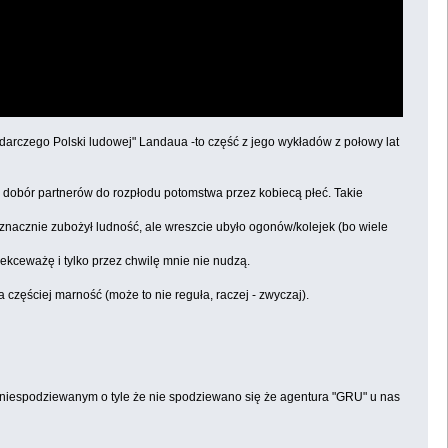
podarczego Polski ludowej" Landaua -to część z jego wykładów z połowy lat
wy dobór partnerów do rozpłodu potomstwa przez kobiecą płeć. Takie
nacznie zubożył ludność, ale wreszcie ubyło ogonów/kolejek (bo wiele
lekceważę i tylko przez chwilę mnie nie nudzą.
 częściej marność (może to nie reguła, raczej - zwyczaj).
- niespodziewanym o tyle że nie spodziewano się że agentura "GRU" u nas