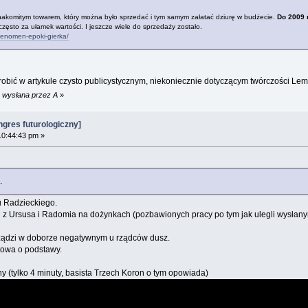
 znakomitym towarem, który można było sprzedać i tym samym załatać dziurę w budżecie.
Do 2009 
zęsto za ułamek wartości. I jeszcze wiele do sprzedaży zostało.
fenomen-epoki-gierka/
robić w artykule czysto publicystycznym, niekoniecznie dotyczącym twórczości Le
m wysłana przez A
»
gres futurologiczny]
10:44:43 pm »
.
u Radzieckiego.
h z Ursusa i Radomia na dożynkach (pozbawionych pracy po tym jak ulegli wysłany
elt rządzi w doborze negatywnym u rządców dusz.
towa o podstawy.
y (tylko 4 minuty, basista Trzech Koron o tym opowiada)