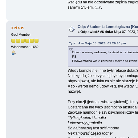
względu na nie oczekiwane zajścia tragicz
samym tytułem. (...)".
Odp: Akademia Lemologiczna [Kon
xetras
«
Odpowiedź #6 dnia:
Maja 07, 2023, 
God Member
Cytat: A w Maja 05, 2023, 01:20:30 pm
Wiadomości: 1682
Obecnie mamy radosne, beztroskie zadłużani
PS.
PiSowi można wiele zarzucić i można to zrobić
Wtedy kompletnie inne były relacje dolar/z
No i zgoda, że korzystniej byłoby pominąć 
obyczajowa), ale taka co się nie starzeje 
A tło - wśród demoludów PRL był wtedy
"
nazwę).
Przy okazji (jednak, wbrew tytułowi)) futu
Costaricana nie tylko jest mocno absurda
Zacytuję najmodniejszy psychodeliczny hici
"Tylko głupiec i kanalia
Lekceważy genitalia
Bo najbardziej jest dziś modne
Reklamować części rodne"