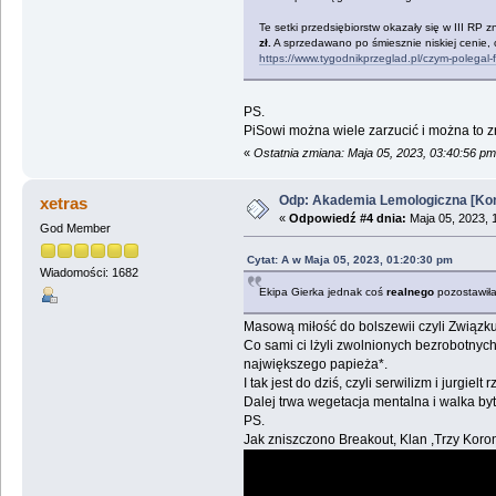
Te setki przedsiębiorstw okazały się w III RP
zł.
A sprzedawano po śmiesznie niskiej cenie, c
https://www.tygodnikprzeglad.pl/czym-polegal-
PS.
PiSowi można wiele zarzucić i można to z
«
Ostatnia zmiana: Maja 05, 2023, 03:40:56 p
Odp: Akademia Lemologiczna [Kon
xetras
«
Odpowiedź #4 dnia:
Maja 05, 2023, 
God Member
Cytat: A w Maja 05, 2023, 01:20:30 pm
Wiadomości: 1682
Ekipa Gierka jednak coś
realnego
pozostawiła
Masową miłość do bolszewii czyli Związk
Co sami ci lżyli zwolnionych bezrobotnyc
największego papieża*.
I tak jest do dziś, czyli serwilizm i jurgi
Dalej trwa wegetacja mentalna i walka by
PS.
Jak zniszczono Breakout, Klan ,Trzy Koron