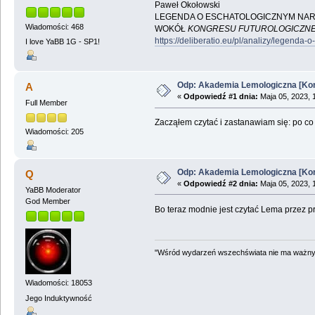
Paweł Okołowski
LEGENDA O ESCHATOLOGICZNYM NAR
Wiadomości: 468
WOKÓŁ
KONGRESU FUTUROLOGICZN
https://deliberatio.eu/pl/analizy/legend
I love YaBB 1G - SP1!
Odp: Akademia Lemologiczna [Kon
A
«
Odpowiedź #1 dnia:
Maja 05, 2023, 
Full Member
Zacząłem czytać i zastanawiam się: po co
Wiadomości: 205
Odp: Akademia Lemologiczna [Kon
Q
«
Odpowiedź #2 dnia:
Maja 05, 2023, 
YaBB Moderator
God Member
Bo teraz modnie jest czytać Lema przez pr
"Wśród wydarzeń wszechświata nie ma ważnych
Wiadomości: 18053
Jego Induktywność