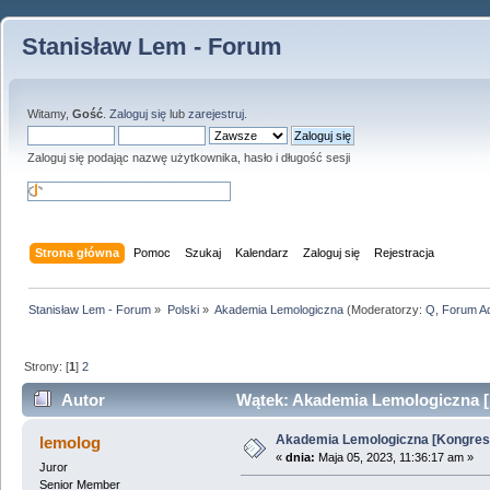
Stanisław Lem - Forum
Witamy,
Gość
.
Zaloguj się
lub
zarejestruj
.
Zaloguj się podając nazwę użytkownika, hasło i długość sesji
Strona główna
Pomoc
Szukaj
Kalendarz
Zaloguj się
Rejestracja
Stanisław Lem - Forum
»
Polski
»
Akademia Lemologiczna
(Moderatorzy:
Q
,
Forum A
Strony: [
1
]
2
Autor
Wątek: Akademia Lemologiczna [K
Akademia Lemologiczna [Kongres 
lemolog
«
dnia:
Maja 05, 2023, 11:36:17 am »
Juror
Senior Member