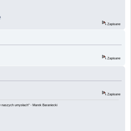
a
Zapisane
Zapisane
Zapisane
w naszych umysłach" - Marek Baraniecki