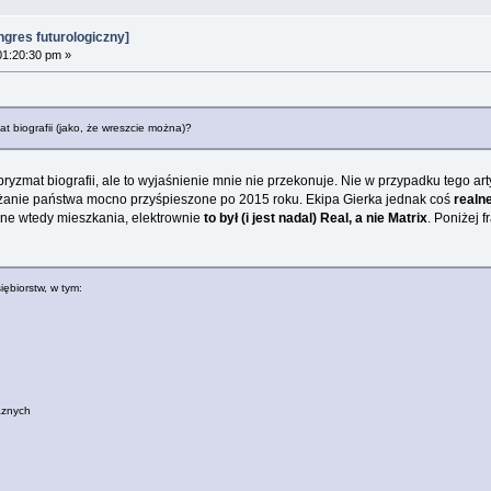
gres futurologiczny]
01:20:30 pm »
t biografii (jako, że wreszcie można)?
ryzmat biografii, ale to wyjaśnienie mnie nie przekonuje. Nie w przypadku tego art
żanie państwa mocno przyśpieszone po 2015 roku. Ekipa Gierka jednak coś
realn
e wtedy mieszkania, elektrownie
to był (i jest nadal) Real, a nie Matrix
. Poniżej 
biorstw, w tym:
aznych