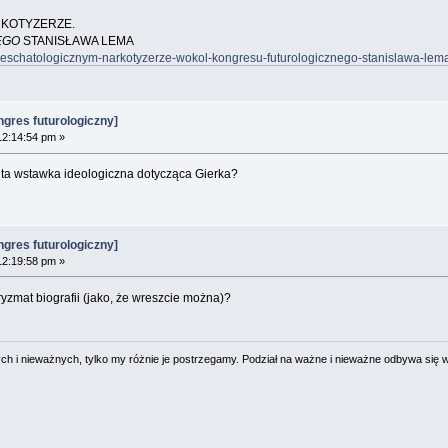
KOTYZERZE.
EGO
STANISŁAWA LEMA
a-o-eschatologicznym-narkotyzerze-wokol-kongresu-futurologicznego-stanislawa-lem
gres futurologiczny]
12:14:54 pm »
 ta wstawka ideologiczna dotycząca Gierka?
gres futurologiczny]
12:19:58 pm »
yzmat biografii (jako, że wreszcie można)?
 i nieważnych, tylko my różnie je postrzegamy. Podział na ważne i nieważne odbywa się 