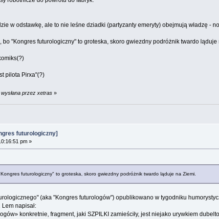
y robotnicze do powrotu do fabryk.
e w odstawkę, ale to nie leśne dziadki (partyzanty emeryty) obejmują władzę - no
bo "Kongres futurologiczny" to groteska, skoro gwiezdny podróżnik twardo ląduje 
komiks(?)
t pilota Pirxa"(?)
 wysłana przez xetras
»
gres futurologiczny]
10:16:51 pm »
Kongres futurologiczny" to groteska, skoro gwiezdny podróżnik twardo ląduje na Ziemi.
urologicznego" (aka "Kongres futurologów") opublikowano w tygodniku humorystyczny
 Lem napisał:
ogów» konkretnie, fragment, jaki SZPILKI zamieściły, jest niejako urywkiem dubeltowo