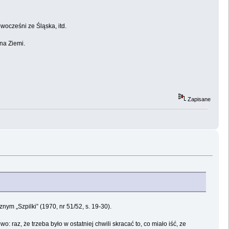
wocześni ze Śląska, itd.
na Ziemi.
Zapisane
m „Szpilki” (1970, nr 51/52, s. 19-30).
: raz, że trzeba było w ostatniej chwili skracać to, co miało iść, ze