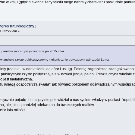
ne w kraju (gdyż niewinne żarty tekstu mego nabrały charakteru paskudnie ponurej 
gres futurologiczny]
09:32:22 am »
e państwa mocno przyśpieszone po 2015 roku.
 w artykule czysto publicystycznym, niekoniecznie dotyczącym twórczości Lema.
łoty (realnie - w odniesieniu do dóbr i usług). Polonię zagraniczną zaangażowano w 
publicystykę czysto polityczną, ale w noweli jest jej pełno. Zresztą chyba właśnie c
bo jest metaforyczna.
10. potęgą gospodarczą świata"
, jak również poligonem doświadczalnym współpracy
rystycznie pojadę- Lem sprytnie przewidział u nas system władzy w postaci: "republ
lna, ale jak najbardziej adekwatna do ówczesnych realiów.
or lata miłości: