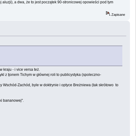
aluzji), a dwa, że to jest początek 90-stronicowej opowieści pod tym
Zapisane
kraju - i vice versa też.
ykl z Ijonem Tichym w głównej roli to publicystyka (spoleczno-
 Wschód-Zachód, byle w doktrynie i optyce Breżniewa (tak skrótowo to
iki bananowej".