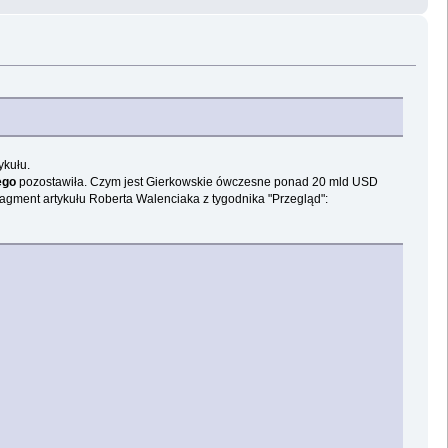
ykułu.
ego
pozostawiła. Czym jest Gierkowskie ówczesne ponad 20 mld USD
fragment artykułu Roberta Walenciaka z tygodnika "Przegląd":