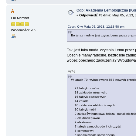
Odp: Akademia Lemologiczna [Kon
A
«
Odpowiedź #3 dnia:
Maja 05, 2023, 
Full Member
Cytat: Q w Maja 05, 2023, 12:19:58 pm
Wiadomości: 205
Bo teraz modnie jest czytać Lema przez pryzma
Tak, jest taka moda, czytania Lema przez p
Obecnie mamy radosne, beztroskie zadłu
wobec obecnego zadłużenia? Wybudowan
Cytuj
W latach 70. wybudowano 557 nowych przedsię
71 fabryk domów
18 zakładów mięsnych,
16 fabryk odzieżowych
14 chłodni
10 zakładów elektronicznych
10 fabryk mebli
9 zakładów hutnictwa żelaza i metali nieżel
9 elektrociepłowni
7 elektrowni
7 fabryk samochodów i ich części
5 cementowni
5 kopalni węgla kamiennego