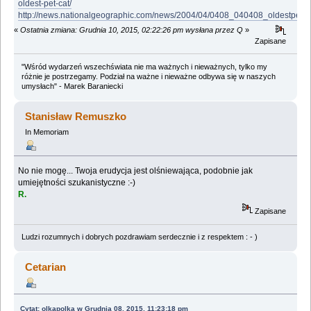
oldest-pet-cat/
http://news.nationalgeographic.com/news/2004/04/0408_040408_oldestpetca
«
Ostatnia zmiana: Grudnia 10, 2015, 02:22:26 pm wysłana przez Q
»
Zapisane
"Wśród wydarzeń wszechświata nie ma ważnych i nieważnych, tylko my
różnie je postrzegamy. Podział na ważne i nieważne odbywa się w naszych
umysłach" - Marek Baraniecki
Stanisław Remuszko
In Memoriam
No nie mogę... Twoja erudycja jest olśniewająca, podobnie jak
umiejętności szukanistyczne :-)
R.
Zapisane
Ludzi rozumnych i dobrych pozdrawiam serdecznie i z respektem : - )
Cetarian
Cytat: olkapolka w Grudnia 08, 2015, 11:23:18 pm