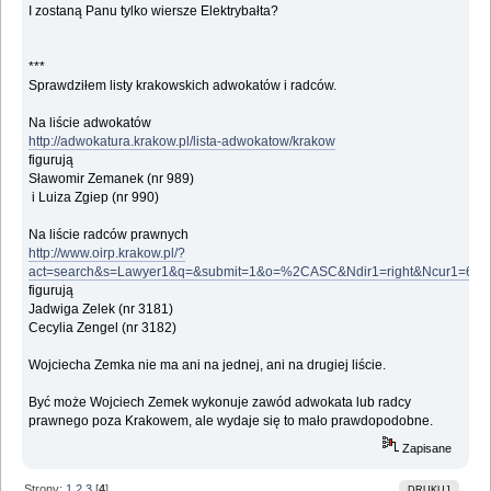
I zostaną Panu tylko wiersze Elektrybałta?
***
Sprawdziłem listy krakowskich adwokatów i radców.
Na liście adwokatów
http://adwokatura.krakow.pl/lista-adwokatow/krakow
figurują
Sławomir Zemanek (nr 989)
i Luiza Zgiep (nr 990)
Na liście radców prawnych
http://www.oirp.krakow.pl/?
act=search&s=Lawyer1&q=&submit=1&o=%2CASC&Ndir1=right&Ncur1=63&
figurują
Jadwiga Zelek (nr 3181)
Cecylia Zengel (nr 3182)
Wojciecha Zemka nie ma ani na jednej, ani na drugiej liście.
Być może Wojciech Zemek wykonuje zawód adwokata lub radcy
prawnego poza Krakowem, ale wydaje się to mało prawdopodobne.
Zapisane
Strony:
1
2
3
[
4
]
DRUKUJ