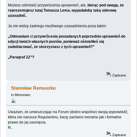
Możesz odmówić przywrócenia uprawnień, ale,
biorąc pod uwagę, że
reprezentujesz tutaj Tomasza Lema, wypadałoby taką odmowę
uzasadnić.
Ja nie widzę żadnego możliwego uzasadnienia poza takim:
„Odmawiam ci przywrócenia posiadanych poprzednio uprawnień do
edycji twoich własnych postów, ponieważ ośmieliłeś się
zadeklarować, że skorzystasz z tych uprawnień?”
„Paragraf 22”?
Zapisane
Stanisław Remuszko
In Memoriam
Uważam, że umieszczając na Forum (dobro wspólne) swoją wypowiedź,
która nie narusza Regulaminu, tracę zarówno moralne jak i formalne
prawo do jej usunięcia.
R.
Zapisane