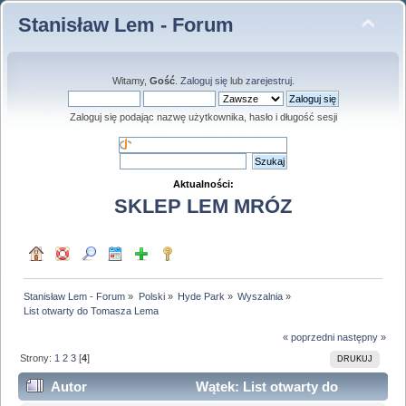
Stanisław Lem - Forum
Witamy,
Gość
.
Zaloguj się
lub
zarejestruj
.
Zaloguj się podając nazwę użytkownika, hasło i długość sesji
Aktualności:
SKLEP LEM MRÓZ
Stanisław Lem - Forum
»
Polski
»
Hyde Park
»
Wyszalnia
»
List otwarty do Tomasza Lema
« poprzedni
następny »
Strony:
1
2
3
[
4
]
DRUKUJ
Autor
Wątek: List otwarty do