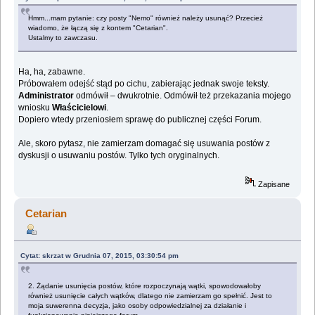
Hmm...mam pytanie: czy posty "Nemo" również należy usunąć? Przecież
wiadomo, że łączą się z kontem "Cetarian".
Ustalmy to zawczasu.
Ha, ha, zabawne.
Próbowałem odejść stąd po cichu, zabierając jednak swoje teksty.
Administrator
odmówił – dwukrotnie. Odmówił też przekazania mojego
wniosku
Właścicielowi
.
Dopiero wtedy przeniosłem sprawę do publicznej części Forum.
Ale, skoro pytasz, nie zamierzam domagać się usuwania postów z
dyskusji o usuwaniu postów. Tylko tych oryginalnych.
Zapisane
Cetarian
Cytat: skrzat w Grudnia 07, 2015, 03:30:54 pm
2. Żądanie usunięcia postów, które rozpoczynają wątki, spowodowałoby
również usunięcie całych wątków, dlatego nie zamierzam go spełnić. Jest to
moja suwerenna decyzja, jako osoby odpowiedzialnej za działanie i