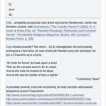
Tomasza Lema (Przeczytany 234149 razy)
Q
Juror
Cóż... anegdota przypisała owo drzwi wycinanie Newtonowi, zanim się
Einstein urodził,
vide
Anonymous ("The Country Parson") (1863). E. H.
Sears & Rufus Ellis, ed. "Random Readings: Philosophy and Common
Sense". The Monthly Religious Magazine. Boston, MA: Leonard C.
Bowles Press. p. 298.
.
Czy mówiła prawdę? Nie wiem... Za to niewątpliwie nie jest prawdą
powiązana z tym teza, że owe drzwiczki Newton przy tym wynalazł, bo
już u Chaucera są w użyciu:
"An hole he foond, ful lowe upon a bord
Ther as the cat was wont in for to crepe,
And at the hole he looked in ful depe,
And at the last he hadde of hym a sighte."
"Canterbury Tales"
A powstały pewnie znacznie wcześniej, bo koty zaczęto udomawiać
tysiąclecia przed Chaucerem:
http://www.sciencemag.org/content/304/5668/189.1.summary
http://www.sciencedaily.com/releases/2004/04/040409092827.htm
https://www.newscientist.com/article/dn4867-ancient-remains-could-be-