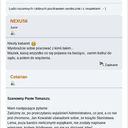
Ludzi rozumnych i dobrych pozdrawiam serdecznie i z respektem : - )
NEXUS6
Juror
Niezły kabaret
Wyobraźcie sobie pracować z kimś takim...
Maziek, kasuj wszystko co się pojawia na bieżąco, zanim trafisz do
sądu, a potem do więzienia.
Zapisane
Cetarian
Szanowny Panie Tomaszu
,
Mam następujące pytanie:
Załóżmy że, po przeczytaniu wyjaśnień Administratora, co jest, a co nie
jest chronione, Jan Kowalski uświadomi sobie, że książki Stanisława
Lema, poza bardzo nielicznymi wyjątkami, nie zostały napisane
wierszem, kodem źródłowym, ani nie są zbiorami zdjęć.