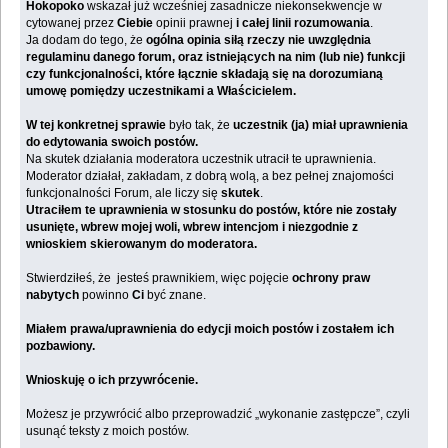
Hokopoko
wskazał już wcześniej zasadnicze niekonsekwencje w
cytowanej przez
Ciebie
opinii prawnej
i całej linii rozumowania
.
Ja dodam do tego, że
ogólna opinia siłą rzeczy nie uwzględnia
regulaminu danego forum, oraz istniejących na nim (lub nie) funkcji
czy funkcjonalności, które łącznie składają się na dorozumianą
umowę pomiędzy uczestnikami a Właścicielem.
W tej konkretnej sprawie
było tak, że
uczestnik (ja) miał uprawnienia
do edytowania swoich postów.
Na skutek działania moderatora uczestnik utracił te uprawnienia.
Moderator działał, zakładam, z dobrą wolą, a bez pełnej znajomości
funkcjonalności Forum, ale liczy się
skutek
.
Utraciłem te uprawnienia w stosunku do postów, które nie zostały
usunięte, wbrew mojej woli, wbrew intencjom i niezgodnie z
wnioskiem skierowanym do moderatora.
Stwierdziłeś, że jesteś prawnikiem, więc pojęcie
ochrony praw
nabytych
powinno
Ci
być znane.
Miałem prawa/uprawnienia do edycji moich postów i zostałem ich
pozbawiony.
Wnioskuję o ich przywrócenie.
Możesz je przywrócić albo przeprowadzić „wykonanie zastępcze”, czyli
usunąć teksty z moich postów.