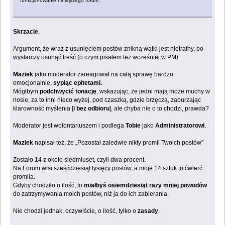
funkcjonowanie niniejszego forum.
Skrzacie
,
Argument, że wraz z usunięciem postów znikną wątki jest nietrafny, bo
wystarczy usunąć treść (o czym pisałem też wcześniej w PM).
Maziek
jako moderator zareagował na całą sprawę bardzo
emocjonalnie,
sypiąc epitetami.
Mógłbym
podchwycić tonację
, wskazując, że jedni mają może muchy w
nosie, za to inni nieco wyżej, pod czaszką, gdzie brzęczą, zaburzając
klarowność myślenia [
i bez odbioru
], ale chyba nie o to chodzi, prawda?
Moderator jest wolontariuszem i podlega
Tobie
jako
Administratorowi
.
Maziek
napisał też, że „Pozostał zaledwie nikły promil Twoich postów”
Zostało 14 z około siedmiuset, czyli dwa procent.
Na Forum wisi sześćdziesiąt tysięcy postów, a moje 14 sztuk to ćwierć
promila.
Gdyby chodziło o ilość, to
miałbyś osiemdziesiąt razy mniej powodów
do zatrzymywania moich postów, niż ja do ich zabierania.
Nie chodzi jednak, oczywiście, o ilość, tylko o
zasady
.