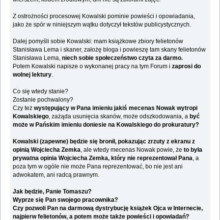
Z ostrożności procesowej Kowalski pominie powieści i opowiadania,
jako że spór w niniejszym wątku dotyczył tekstów publicystycznych.
Dalej pomyśli sobie Kowalski: mam książkowe zbiory felietonów
Stanisława Lema i skaner, założę bloga i powieszę tam skany felietonów
Stanisława Lema,
niech sobie społeczeństwo czyta za darmo.
Potem Kowalski napisze o wykonanej pracy na tym Forum i
zaprosi do
wolnej lektury
.
Co się wtedy stanie?
Zostanie pochwalony?
Czy też
występujący w Pana imieniu jakiś mecenas Nowak wytropi
Kowalskiego
, zażąda usunięcia skanów, może odszkodowania, a
być
może w Pańskim imieniu doniesie na Kowalskiego do prokuratury?
Kowalski (zapewne) będzie się bronił, pokazując zrzuty z ekranu z
opinią Wojciecha Zemka
, ale wtedy mecenas Nowak powie, że
to była
prywatna opinia Wojciecha Zemka, który nie reprezentował Pana
, a
poza tym w ogóle nie może Pana reprezentować, bo nie jest ani
adwokatem, ani radcą prawnym.
Jak będzie, Panie Tomaszu?
Wyprze się Pan swojego pracownika?
Czy pozwoli Pan na darmową dystrybucję książek Ojca w Internecie,
najpierw felietonów, a potem może także powieści i opowiadań?