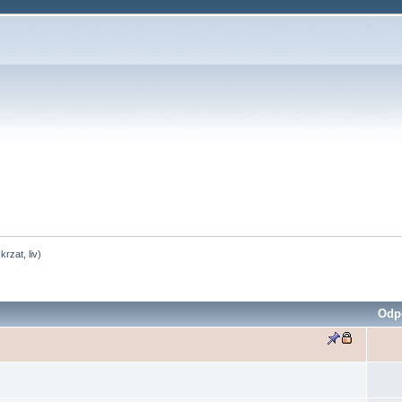
skrzat
,
liv
)
Odp