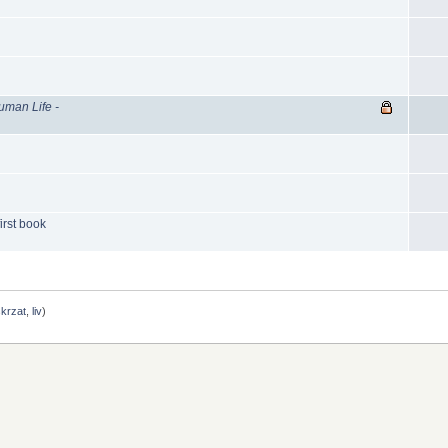
uman Life -
irst book
skrzat
,
liv
)