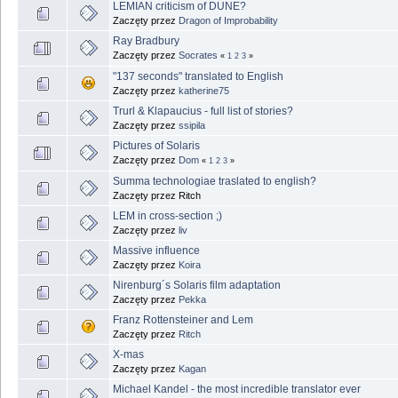
LEMIAN criticism of DUNE?
Zaczęty przez
Dragon of Improbability
Ray Bradbury
Zaczęty przez
Socrates
«
1
2
3
»
"137 seconds" translated to English
Zaczęty przez
katherine75
Trurl & Klapaucius - full list of stories?
Zaczęty przez
ssipila
Pictures of Solaris
Zaczęty przez
Dom
«
1
2
3
»
Summa technologiae traslated to english?
Zaczęty przez Ritch
LEM in cross-section ;)
Zaczęty przez
liv
Massive influence
Zaczęty przez
Koira
Nirenburg´s Solaris film adaptation
Zaczęty przez
Pekka
Franz Rottensteiner and Lem
Zaczęty przez
Ritch
X-mas
Zaczęty przez
Kagan
Michael Kandel - the most incredible translator ever