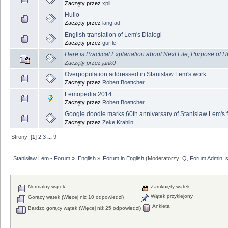
Zaczęty przez
xpil
Hullo
Zaczęty przez
langfad
English translation of Lem's Dialogi
Zaczęty przez
gurfle
Here is Practical Explanation about Next Life, Purpose of H
Zaczęty przez junk0
Overpopulation addressed in Stanislaw Lem's work
Zaczęty przez
Robert Boettcher
Lemopedia 2014
Zaczęty przez
Robert Boettcher
Google doodle marks 60th anniversary of Stanislaw Lem's f
Zaczęty przez
Zeke Krahlin
Strony: [
1
]
2
3
...
9
Stanisław Lem - Forum
»
English
»
Forum in English
(Moderatorzy:
Q
,
Forum Admin
,
Normalny wątek
Zamknięty wątek
Wątek przyklejony
Gorący wątek (Więcej niż 10 odpowiedzi)
Ankieta
Bardzo gorący wątek (Więcej niż 25 odpowiedzi)