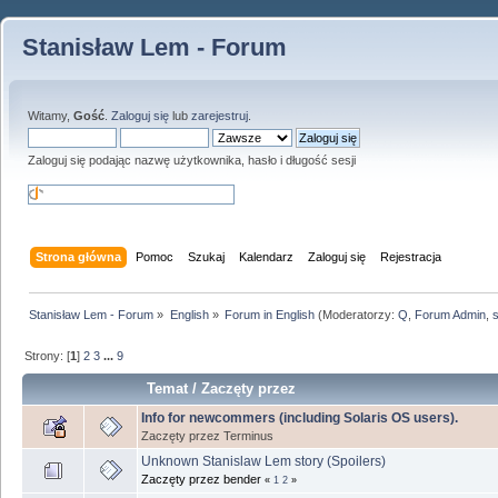
Stanisław Lem - Forum
Witamy,
Gość
.
Zaloguj się
lub
zarejestruj
.
Zaloguj się podając nazwę użytkownika, hasło i długość sesji
Strona główna
Pomoc
Szukaj
Kalendarz
Zaloguj się
Rejestracja
Stanisław Lem - Forum
»
English
»
Forum in English
(Moderatorzy:
Q
,
Forum Admin
,
Strony: [
1
]
2
3
...
9
Temat
/
Zaczęty przez
Info for newcommers (including Solaris OS users).
Zaczęty przez Terminus
Unknown Stanislaw Lem story (Spoilers)
Zaczęty przez bender
«
1
2
»