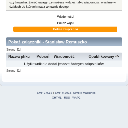
użytkownika. Zwróć uwagę, że możesz widzieć tylko wiadomości wysłane w
działach do których masz aktualnie dostęp.
Wiadomości
Pokaż wątki
Pokaż załączniki
Pokaż załączniki - Stanisław Remuszko
Strony: [
1
]
Nazwa pliku
Pobrań
Wiadomość
Opublikowany
Użytkownik nie dodał jeszcze żadnych załączników.
Strony: [
1
]
SMF 2.0.18
|
SMF © 2015
,
Simple Machines
XHTML
RSS
WAP2