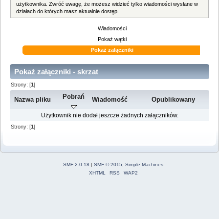
użytkownika. Zwróć uwagę, że możesz widzieć tylko wiadomości wysłane w
działach do których masz aktualnie dostęp.
Wiadomości
Pokaż wątki
Pokaż załączniki
Pokaż załączniki - skrzat
Strony: [
1
]
Pobrań
Nazwa pliku
Wiadomość
Opublikowany
Użytkownik nie dodał jeszcze żadnych załączników.
Strony: [
1
]
SMF 2.0.18
|
SMF © 2015
,
Simple Machines
XHTML
RSS
WAP2