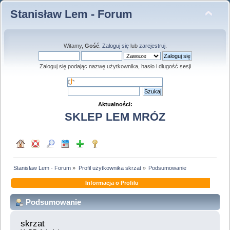
Stanisław Lem - Forum
Witamy,
Gość
.
Zaloguj się
lub
zarejestruj
.
Zaloguj się podając nazwę użytkownika, hasło i długość sesji
Aktualności:
SKLEP LEM MRÓZ
Stanisław Lem - Forum
»
Profil użytkownika skrzat
»
Podsumowanie
Informacja o Profilu
Podsumowanie
skrzat 