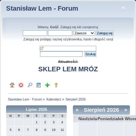
Stanisław Lem - Forum
Witamy,
Gość
.
Zaloguj się
lub
zarejestruj
.
Zaloguj się podając nazwę użytkownika, hasło i długość sesji
Aktualności:
SKLEP LEM MRÓZ
Stanisław Lem - Forum
»
Kalendarz
»
Sierpień 2026
«
Sierpień 2026
»
Lipiec 2026
N
P
W
Ś
C
P
S
Niedziela
Poniedziałek
Wtor
1
2
3
4
5
6
7
8
9
10
11