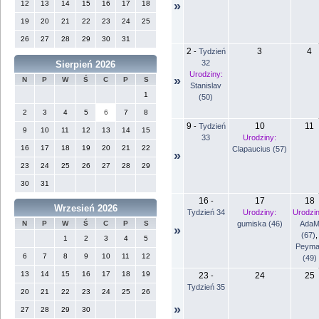
12
13
14
15
16
17
18
»
19
20
21
22
23
24
25
26
27
28
29
30
31
2
3
4
-
Tydzień
32
Sierpień 2026
Urodziny:
»
N
P
W
Ś
C
P
S
Stanislav
1
(50)
2
3
4
5
6
7
8
9
10
11
-
Tydzień
9
10
11
12
13
14
15
33
Urodziny:
16
17
18
19
20
21
22
Clapaucius (57)
»
23
24
25
26
27
28
29
30
31
16
17
18
-
Wrzesień 2026
Tydzień 34
Urodziny:
Urodzin
gumiska (46)
Ada
N
P
W
Ś
C
P
S
»
(67)
,
1
2
3
4
5
Peyma
6
7
8
9
10
11
12
(49)
13
14
15
16
17
18
19
23
24
25
-
Tydzień 35
20
21
22
23
24
25
26
»
27
28
29
30