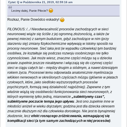
Cytat: Q w Października 21, 2019, 02:59:16 am
Lecimy dalej, Panie Pilocie?
Rozkaz, Panie Dowódco eskadry!
FILONOUS: /.../ Nieodwracalność procesów zachodzących w sieci
neuronowej wiąże się ściśle z jej ogromną złożonością, a także (w
pewnej mierze) z samym budulcem, gdyż zachodzące w nim (przy
starzeniu się) zmiany fizykochemiczne wpływają w istotny sposób na
procesy neuronowe. Sieć taka jest (w wypadku człowieka) tym bardziej
osobliwa, że kształtuje się podczas rozwoju osobniczego nie tylko
czynnościowo. Jak może wiesz, znaczne części mózgu są u dziecka
prawie zupełnie jeszcze nieaktywne i włączają się do czynnej części
sieci w ciągu całych lat – między drugim a siódmym, a nawet dziesiątym
rokiem życia. Procesowi temu odpowiada anatomicznie myelinizacja
włókien nerwowych w określonych częściach mózgu (głównie w płatach
czołowych, które, jako siedlisko wyższorzędnych procesów
psychicznych, formują swą działalność najpóźniej). Zapewne z tym
właśnie wiążą się osobliwości funkcjonowania sieci neuronowych, z
których wymienię tylko jedną, mianowicie
„subiektywny czas”,
subiektywne poczucie tempa jego upływu
. Jest ono zupełnie inne w
młodości aniżeli w wieku dojrzałym; godzina jest dla dziecka okresem
znacznie dłuższym niż dla człowieka dorosłego. Nie jest to bynajmniej
złudzenie, lecz
efekt rosnącego zróżnicowania, wzmagającej się
komplikacji sieci (a tym samym zachodzących w niej procesów)
.