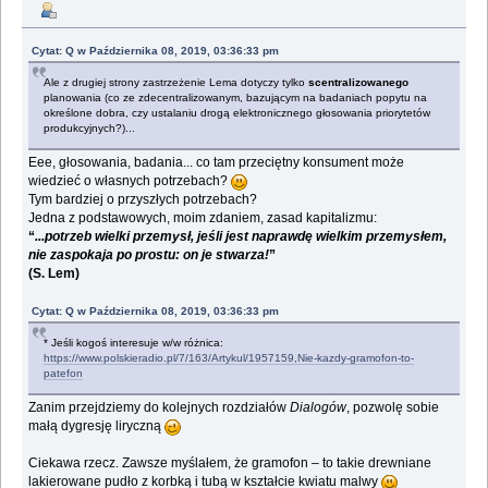
Cytat: Q w Października 08, 2019, 03:36:33 pm
Ale z drugiej strony zastrzeżenie Lema dotyczy tylko
scentralizowanego
planowania (co ze zdecentralizowanym, bazującym na badaniach popytu na
określone dobra, czy ustalaniu drogą elektronicznego głosowania priorytetów
produkcyjnych?)...
Eee, głosowania, badania... co tam przeciętny konsument może
wiedzieć o własnych potrzebach?
Tym bardziej o przyszłych potrzebach?
Jedna z podstawowych, moim zdaniem, zasad kapitalizmu:
“
...potrzeb wielki przemysł, jeśli jest naprawdę wielkim przemysłem,
nie zaspokaja po prostu: on je stwarza!
”
(S. Lem)
Cytat: Q w Października 08, 2019, 03:36:33 pm
* Jeśli kogoś interesuje w/w różnica:
https://www.polskieradio.pl/7/163/Artykul/1957159,Nie-kazdy-gramofon-to-
patefon
Zanim przejdziemy do kolejnych rozdziałów
Dialogów
, pozwolę sobie
małą dygresję liryczną
Ciekawa rzecz. Zawsze myślałem, że gramofon – to takie drewniane
lakierowane pudło z korbką i tubą w kształcie kwiatu malwy