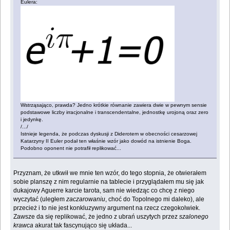
Eulera:
Wstrząsająco, prawda? Jedno krótkie równanie zawiera dwie w pewnym sensie
podstawowe liczby irracjonalne i transcendentalne, jednostkę urojoną oraz zero
i jedynkę.
/.../
Istnieje legenda, że podczas dyskusji z Diderotem w obecności cesarzowej
Katarzyny II Euler podał ten właśnie wzór jako dowód na istnienie Boga.
Podobno oponent nie potrafił replikować...
Przyznam, że utkwił we mnie ten wzór, do tego stopnia, że otwierałem
sobie planszę z nim regularnie na tablecie i przyglądałem mu się jak
dukajowy Aguerre karcie tarota, sam nie wiedząc co chcę z niego
wyczytać (uległem
zaczarowaniu
, choć do Topolnego mi daleko), ale
przecież i to nie jest konkluzywny argument na rzecz czegokolwiek.
Zawsze da się replikować, że jedno z ubrań uszytych przez
szalonego
krawca
akurat tak fascynująco się układa...