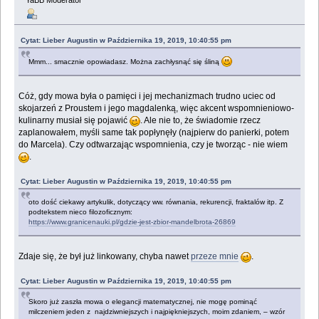
Cytat: Lieber Augustin w Października 19, 2019, 10:40:55 pm
Mmm... smacznie opowiadasz. Można zachłysnąć się śliną
Cóż, gdy mowa była o pamięci i jej mechanizmach trudno uciec od
skojarzeń z Proustem i jego magdalenką, więc akcent wspomnieniowo-
kulinarny musiał się pojawić
. Ale nie to, że świadomie rzecz
zaplanowałem, myśli same tak popłynęły (najpierw do panierki, potem
do Marcela). Czy odtwarzając wspomnienia, czy je tworząc - nie wiem
.
Cytat: Lieber Augustin w Października 19, 2019, 10:40:55 pm
oto dość ciekawy artykulik, dotyczący ww. równania, rekurencji, fraktalów itp. Z
podtekstem nieco filozoficznym:
https://www.granicenauki.pl/gdzie-jest-zbior-mandelbrota-26869
Zdaje się, że był już linkowany, chyba nawet
przeze mnie
.
Cytat: Lieber Augustin w Października 19, 2019, 10:40:55 pm
Skoro już zaszła mowa o elegancji matematycznej, nie mogę pominąć
milczeniem jeden z najdziwniejszych i najpiękniejszych, moim zdaniem, – wzór