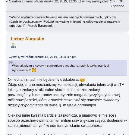
«
Ostatnia zmiana: Października 12, 2019, 11:35:51 pm wysłana przez Q
»
Zapisane
"Wśród wydarzeń wszechświata nie ma ważnych i nieważnych, tylko my
różnie je postrzegamy. Podział na ważne i nieważne odbywa się w naszych
umysłach" - Marek Baraniecki
Lieber Augustin
Cytat: Q w Października 12, 2019, 11:11:47 pm
Więc jak się tu z czystym sumieniem o mechanizmach ludzkiej pamięci
wypowiadać?
O mechanizmach nie będziemy dyskutować
Zdaje się, znane mechanizmy konsolidacji, utrwalania informacji w LTM,
takie jak zmiany strukturalne sieci lub chemiczne zmiany
poszczególnych neuronów, teoretycznie mogą dotyczyć jedynie owej
milionowej części
, której
człowiek może stać się dowolnie świadomy
dzięki przypomnieniu na jawie, tj. w stanie normalnym.
Ciekawi mnie kwestia bardziej zasadnicza, a mianowicie miejsce i
sposób przechowywania tamtej, milion razy większej części, dostępnej w
stanie „nienormalnym”, w odmiennym stanie świadomości.