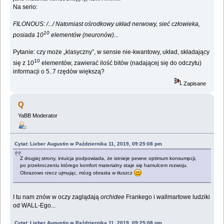
Na serio:
FILONOUS: /.../ Natomiast ośrodkowy układ nerwowy, sieć człowieka,
10
posiada 10
elementów (neuronów)...
Pytanie: czy może „klasyczny”, w sensie nie-kwantowy, układ, składający
10
się z 10
elementów, zawierać ilość bitów (nadającej się do odczytu)
informacji o 5..7 rzędów większą?
Zapisane
Q
YaBB Moderator
Cytat: Lieber Augustin w Października 11, 2019, 09:25:08 pm
Z drugiej strony, intuicja podpowiada, że istnieje pewne optimum konsumpcji,
po przekroczeniu którego komfort materialny staje się hamulcem rozwoju.
Obrazowo rzecz ujmując, mózg obrasta w tłuszcz
I tu nam znów w oczy zaglądają
orchidee
Frankego i wallmartowe ludziki
od WALL-Ego...
Cytat: Lieber Augustin w Października 11, 2019, 09:25:08 pm