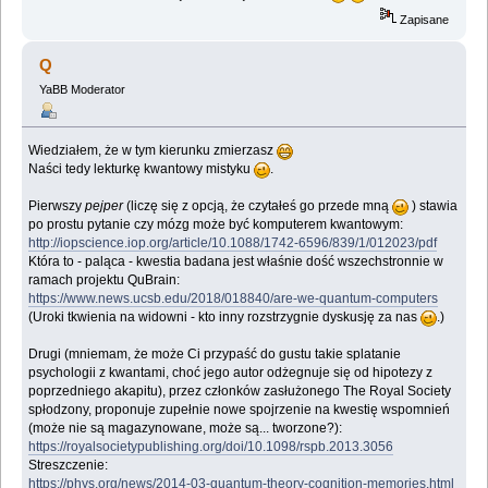
Zapisane
Q
YaBB Moderator
Wiedziałem, że w tym kierunku zmierzasz
Naści tedy lekturkę kwantowy mistyku
.
Pierwszy
pejper
(liczę się z opcją, że czytałeś go przede mną
) stawia
po prostu pytanie czy mózg może być komputerem kwantowym:
http://iopscience.iop.org/article/10.1088/1742-6596/839/1/012023/pdf
Która to - paląca - kwestia badana jest właśnie dość wszechstronnie w
ramach projektu QuBrain:
https://www.news.ucsb.edu/2018/018840/are-we-quantum-computers
(Uroki tkwienia na widowni - kto inny rozstrzygnie dyskusję za nas
.)
Drugi (mniemam, że może Ci przypaść do gustu takie splatanie
psychologii z kwantami, choć jego autor odżegnuje się od hipotezy z
poprzedniego akapitu), przez członków zasłużonego The Royal Society
spłodzony, proponuje zupełnie nowe spojrzenie na kwestię wspomnień
(może nie są magazynowane, może są... tworzone?):
https://royalsocietypublishing.org/doi/10.1098/rspb.2013.3056
Streszczenie:
https://phys.org/news/2014-03-quantum-theory-cognition-memories.html