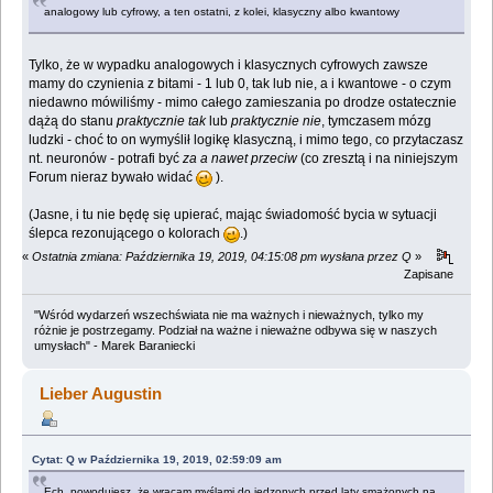
analogowy lub cyfrowy, a ten ostatni, z kolei, klasyczny albo kwantowy
Tylko, że w wypadku analogowych i klasycznych cyfrowych zawsze
mamy do czynienia z bitami - 1 lub 0, tak lub nie, a i kwantowe - o czym
niedawno mówiliśmy - mimo całego zamieszania po drodze ostatecznie
dążą do stanu
praktycznie tak
lub
praktycznie nie
, tymczasem mózg
ludzki - choć to on wymyślił logikę klasyczną, i mimo tego, co przytaczasz
nt. neuronów - potrafi być
za a nawet przeciw
(co zresztą i na niniejszym
Forum nieraz bywało widać
).
(Jasne, i tu nie będę się upierać, mając świadomość bycia w sytuacji
ślepca rezonującego o kolorach
.)
«
Ostatnia zmiana: Października 19, 2019, 04:15:08 pm wysłana przez Q
»
Zapisane
"Wśród wydarzeń wszechświata nie ma ważnych i nieważnych, tylko my
różnie je postrzegamy. Podział na ważne i nieważne odbywa się w naszych
umysłach" - Marek Baraniecki
Lieber Augustin
Cytat: Q w Października 19, 2019, 02:59:09 am
Ech, powodujesz, że wracam myślami do jedzonych przed laty smażonych na