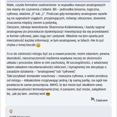
Małe, czysto formalne zastrzeżenie: w wypadku maszyn analogowych
nie mamy do czynienia z bitami. Bit – jednostka binarna, logiczna,
cyfrowa, właśnie „0” lub „1”. Podczas gdy komputery analogowe oparte
są na sygnalach ciągłych, przyjmujących, mówiąc obrazowo, dowolne
znaczenia między zerem a jedynką.
Owszem, istnieje twierdzenie Shannona-Kotielnikowa, i każdy sygnal
analogowy po procedurze dyskretyzacji i kwantyzacji da się przedstawić
w formie cyfrowej, jako ciąg zer i jedynek. Właśnie na tym oparta jest
mierzalność każdej informacji, w tym analogowej, w bitach. Ale to już
chyba z innej beczki
A co do zdolności mózgu być
za a nawet przeciw
, moim zdaniem, pewna
dwoistość, nieoznaczoność myślenia wypływa raczej ze złożoności
układu i procesów, które w nim zachodzą. W szczególności, z właściwej
takim układom nieodwracalności obliczeń, i bynajmniej nie decyduje o
zasadzie działania – "analogowej" lub "cyfrowej".
Taki przykład: komputer szachowy – maszyna cyfrowa, o wiele prostsza
od mózgu – kilkakrotnie rozgrywając jedną i tę samą partię, na ogół nie
powtarza te same posunięcia. IMHO, to też może być skutkiem owej
nieodwracalności termodynamicznej. A zarazem, być może, załążkiem
tej...jak jej tam...wolnej woli
Zapisane
Q
YaBB Moderator