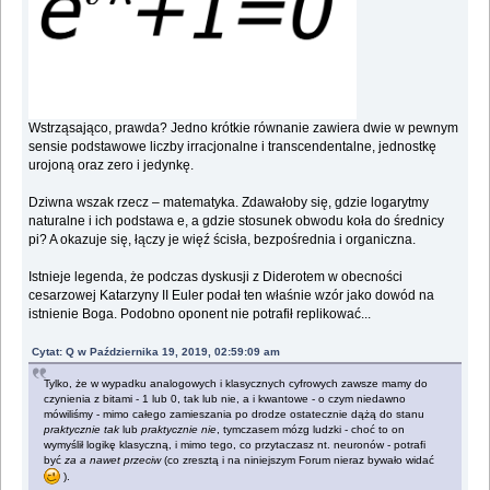
Wstrząsająco, prawda? Jedno krótkie równanie zawiera dwie w pewnym
sensie podstawowe liczby irracjonalne i transcendentalne, jednostkę
urojoną oraz zero i jedynkę.
Dziwna wszak rzecz – matematyka. Zdawałoby się, gdzie logarytmy
naturalne i ich podstawa e, a gdzie stosunek obwodu koła do średnicy
pi? A okazuje się, łączy je więź ścisła, bezpośrednia i organiczna.
Istnieje legenda, że podczas dyskusji z Diderotem w obecności
cesarzowej Katarzyny II Euler podał ten właśnie wzór jako dowód na
istnienie Boga. Podobno oponent nie potrafił replikować...
Cytat: Q w Października 19, 2019, 02:59:09 am
Tylko, że w wypadku analogowych i klasycznych cyfrowych zawsze mamy do
czynienia z bitami - 1 lub 0, tak lub nie, a i kwantowe - o czym niedawno
mówiliśmy - mimo całego zamieszania po drodze ostatecznie dążą do stanu
praktycznie tak
lub
praktycznie nie
, tymczasem mózg ludzki - choć to on
wymyślił logikę klasyczną, i mimo tego, co przytaczasz nt. neuronów - potrafi
być
za a nawet przeciw
(co zresztą i na niniejszym Forum nieraz bywało widać
).