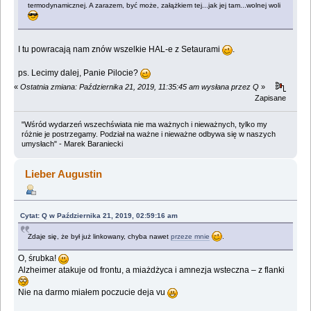
termodynamicznej. A zarazem, być może, załążkiem tej...jak jej tam...wolnej woli
I tu powracają nam znów wszelkie HAL-e z Setaurami
.
ps. Lecimy dalej, Panie Pilocie?
«
Ostatnia zmiana: Października 21, 2019, 11:35:45 am wysłana przez Q
»
Zapisane
"Wśród wydarzeń wszechświata nie ma ważnych i nieważnych, tylko my
różnie je postrzegamy. Podział na ważne i nieważne odbywa się w naszych
umysłach" - Marek Baraniecki
Lieber Augustin
Cytat: Q w Października 21, 2019, 02:59:16 am
Zdaje się, że był już linkowany, chyba nawet
przeze mnie
.
O, śrubka!
Alzheimer atakuje od frontu, a miażdżyca i amnezja wsteczna – z flanki
Nie na darmo miałem poczucie deja vu