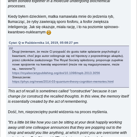
when bonded together in a molecule undergoing biochemical
processes.
Kiedy byłem dzieckiem, matka namawiała mnie do jedzenia ryb,
tłumacząc, że ryby zawierają sporo fosforu, a fosfor zwiększa
inteligencję. Jak się okazuje, miała rację, i to na poziomie spinowo-
kwantowo-nuklearnym
Cytat: Q w Października 14, 2019, 05:08:27 pm
Drugi (mniemam, że może Ci przypaść do gustu takie splatanie psychologii z
kwantami, choć jego autor odżegnuje się od hipotezy z poprzedniego akapitu),
przez członków zasłużonego The Royal Society spłodzony, proponuje zupełnie
nowe spojrzenie na kwestię wspomnień (może nie są magazynowane, może
są... tworzone?):
https://royalsocietypublishing.org/doi/10.1098/rspb.2013.3056
Streszczenie:
https://phys.org/news/2014-03-quantum-theory-cognition-memories.html
This act of recall is sometimes called "constructive" because it can
change (or construct) the recalled thoughts. In this view, the memory itself
is essentially created by the act of remembering.
Dość, hm, nieprzeciętny punkt widzenia na proces myślenia.
"It's a little bit like how you can be sitting at your desk happily working
away until one colleague announces that they are popping out to the
shop and would you like anything, at which point you are overcome with