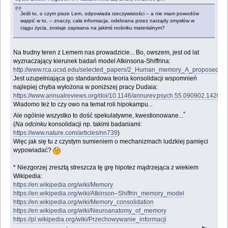
Jeśli to, o czym pisze Lem, odpowiada rzeczywistości – a nie mam powodów
wątpić w to, – znaczy, cała informacja, odebrana przez narządy zmysłów w
ciągu życia, zostaje zapisana na jakimś nośniku materialnym?
Na trudny teren z Lemem nas prowadzicie... Bo, owszem, jest od lat
wyznaczający kierunek badań model Atkinsona-Shiffrina:
http://www.rca.ucsd.edu/selected_papers/2_Human_memory_A_proposed_sys
Jest uzupełniająca go standardowa teoria konsolidacji wspomnień
najlepiej chyba wyłożona w poniższej pracy Dudaia:
https://www.annualreviews.org/doi/10.1146/annurev.psych.55.090902.142050
Wiadomo też to czy owo na temat roli hipokampu...
*
Ale ogólnie wszystko to dość spekulatywne, kwestionowane...
(
Na odcinku
konsolidacji np. takimi badaniami:
https://www.nature.com/articles/nn739
)
Więc jak się tu z czystym sumieniem o mechanizmach ludzkiej pamięci
wypowiadać?
* Niezgorzej zresztą streszcza tę grę hipotez mądrzejąca z wiekiem
Wikipedia:
https://en.wikipedia.org/wiki/Memory
https://en.wikipedia.org/wiki/Atkinson–Shiffrin_memory_model
https://en.wikipedia.org/wiki/Memory_consolidation
https://en.wikipedia.org/wiki/Neuroanatomy_of_memory
https://pl.wikipedia.org/wiki/Przechowywanie_informacji