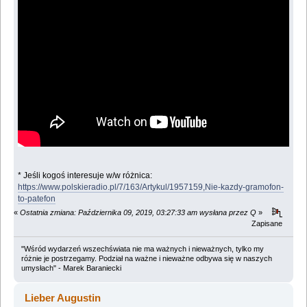
* Jeśli kogoś interesuje w/w różnica:
https://www.polskieradio.pl/7/163/Artykul/1957159,Nie-kazdy-gramofon-
to-patefon
«
Ostatnia zmiana: Października 09, 2019, 03:27:33 am wysłana przez Q
»
Zapisane
"Wśród wydarzeń wszechświata nie ma ważnych i nieważnych, tylko my
różnie je postrzegamy. Podział na ważne i nieważne odbywa się w naszych
umysłach" - Marek Baraniecki
Lieber Augustin