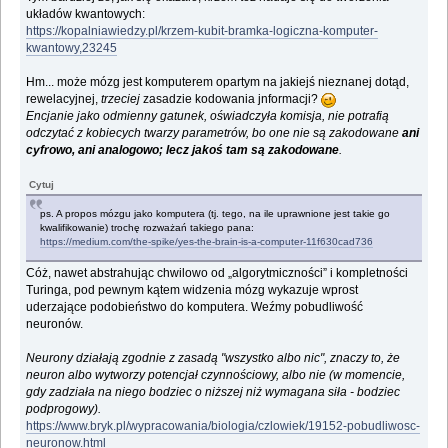
układów kwantowych:
https://kopalniawiedzy.pl/krzem-kubit-bramka-logiczna-komputer-
kwantowy,23245
Hm... może mózg jest komputerem opartym na jakiejś nieznanej dotąd,
rewelacyjnej,
trzeciej
zasadzie kodowania jnformacji?
Encjanie jako odmienny gatunek, oświadczyła komisja, nie potrafią
odczytać z kobiecych twarzy parametrów, bo one nie są zakodowane
ani
cyfrowo, ani analogowo; lecz jakoś tam są zakodowane
.
Cytuj
ps. A propos mózgu jako komputera (tj. tego, na ile uprawnione jest takie go
kwalifikowanie) trochę rozważań takiego pana:
https://medium.com/the-spike/yes-the-brain-is-a-computer-11f630cad736
Cóż, nawet abstrahując chwilowo od „algorytmiczności” i kompletności
Turinga, pod pewnym kątem widzenia mózg wykazuje wprost
uderzające podobieństwo do komputera. Weźmy pobudliwość
neuronów.
Neurony działają zgodnie z zasadą "wszystko albo nic", znaczy to, że
neuron albo wytworzy potencjał czynnościowy, albo nie (w momencie,
gdy zadziała na niego bodziec o niższej niż wymagana siła - bodziec
podprogowy).
https://www.bryk.pl/wypracowania/biologia/czlowiek/19152-pobudliwosc-
neuronow.html