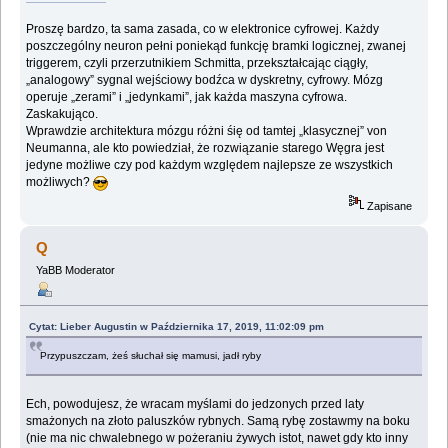
Proszę bardzo, ta sama zasada, co w elektronice cyfrowej. Każdy
poszczególny neuron pełni poniekąd funkcję bramki logicznej, zwanej
triggerem, czyli przerzutnikiem Schmitta, przekształcając ciągły,
„analogowy” sygnal wejściowy bodźca w dyskretny, cyfrowy. Mózg
operuje „zerami” i „jedynkami”, jak każda maszyna cyfrowa.
Zaskakująco.
Wprawdzie architektura mózgu różni śię od tamtej „klasycznej” von
Neumanna, ale kto powiedział, że rozwiązanie starego Węgra jest
jedyne możliwe czy pod każdym względem najlepsze ze wszystkich
możliwych?
Zapisane
Q
YaBB Moderator
Cytat: Lieber Augustin w Października 17, 2019, 11:02:09 pm
Przypuszczam, żeś słuchał się mamusi, jadł ryby
Ech, powodujesz, że wracam myślami do jedzonych przed laty
smażonych na złoto paluszków rybnych. Samą rybę zostawmy na boku
(nie ma nic chwalebnego w pożeraniu żywych istot, nawet gdy kto inny