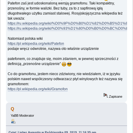
Patefon zaś jest udoskonaloną wersją gramofonu. Taki kompaktny,
przenośny, w formie walizki. Bez tuby, za to z sapfirową igłą
długotrwałego użytku zamiast stalowej. Rosyjskojęzyczna wikipedia też
tak uważa:
https://ru.wikipedia.org/wiki/%D0%9F%D0%B0%D1%82%D0%B5%D1%
https://ru.wikipedia.org/wiki/%D0%93%D1%80%D0%B0%D0%BC%D
Natomiast polska wiki
https://pl.wikipedia.org/wiki/Patefon
podaje wręcz odwrotnie, nazywa oto właśnie urządzenie
patefonem, co znajduje się, moim zdaniem, w pewnej sprzeczności z
definicją „przenośne urządzenie”
Co do gramofonu, jestem nieco zdziwiony, nie wiedziałem, iż w języku
polskim nawet współczesny odtwarzacz płyt winylowych też nazywa się
gramofonem:
https://pl.wikipedia.org/wiki/Gramofon
Zapisane
Q
YaBB Moderator
Cytat: Lieber Augustin w Października 09, 2019, 11:16:35 pm