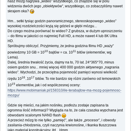
nasz mózg nagrywa „wideo” wszystkiego, co znajdzie się w polu
widzenia dwóch jego „obiektywów”, wszystkiego, co zobaczyliśmy nawet
skrajem oka?
Hm... setki tysiąc godzin panoramicznego, stereoskopowego „wideo”
wysokiej rozdzielczości kryją się gdzieś w głębi mózgu...
Do czego można porównać to wideo? Z grubsza, w dużym uproszczeniu
– do filmu w jakości co najmniej Full HD, a może nawet 4 lub 8K Ultra
HD.
Spróbujmy obliczyć. Przyjmiemy, że jedna godzina filmu HD „waży”
10
11
powiedzmy 10 GB = 10
bajtów = ca. 10
bitów (
elementów
, wg
Lema).
Dalej, średnia trwałość życia, dajmy na to, 70 lat. 24*365*70, minus
osiem godzin snu... mniej więcej 400 000 godzin aktywnego „nagrania
wideo”. Wychodzi, że przeciętna pojemność pamięci wynosi wielkość
16
17
rzędu 10
..10
bitów. To nie bardzo się różni zarówno od lemowskich
15
10
elementów, jak i od współczesnej oceny:
https://www.mobimaniak.pl/158310/ile-terabajtow-ma-mozg-pojemnosc-
mozgu/
Gdzie się mieści, na jakim nośniku, podłożu zostaje zapisana ta
ogromna ilość informacji? Wygląda na to, że cała czaszka wypchana jest
obwodami scalonymi NAND flash
A przecież mózg to nie tylko „pamięć”, ale także „procesor”, i obwody
zasilania-chłodzenia, czyli naczynia krwionośne, i tkanka tłuszczowa
jako materiał konstrukcyjny, itd... Hmm...