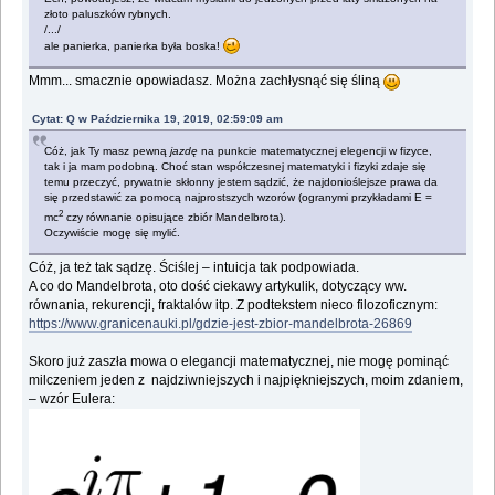
złoto paluszków rybnych.
/.../
ale panierka, panierka była boska!
Mmm... smacznie opowiadasz. Można zachłysnąć się śliną
Cytat: Q w Października 19, 2019, 02:59:09 am
Cóż, jak Ty masz pewną
jazdę
na punkcie matematycznej elegencji w fizyce,
tak i ja mam podobną. Choć stan współczesnej matematyki i fizyki zdaje się
temu przeczyć, prywatnie skłonny jestem sądzić, że najdonioślejsze prawa da
się przedstawić za pomocą najprostszych wzorów (ogranymi przykładami E =
2
mc
czy równanie opisujące zbiór Mandelbrota).
Oczywiście mogę się mylić.
Cóż, ja też tak sądzę. Ściślej – intuicja tak podpowiada.
A co do Mandelbrota, oto dość ciekawy artykulik, dotyczący ww.
równania, rekurencji, fraktalów itp. Z podtekstem nieco filozoficznym:
https://www.granicenauki.pl/gdzie-jest-zbior-mandelbrota-26869
Skoro już zaszła mowa o elegancji matematycznej, nie mogę pominąć
milczeniem jeden z najdziwniejszych i najpiękniejszych, moim zdaniem,
– wzór Eulera: