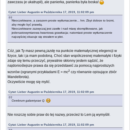
zawczasu je ukatrupił), ale panierka, panierka była boska!
Cytat: Lieber Augustin w Października 17, 2019, 11:02:09 pm
Nieoczekiwane, a zarazem proste wytłumaczenie... hm. Zbyt dobrze to brzmi,
aby mogło być prawdą.
Nieoczekiwane zazwyczaj jest zawiłe i nad miarę skomplikowane, jak
jedenastowymiarowa kwantowa grawitacja; natomiast proste wytłumaczenie
najczęściej okazuje się strzałem w płot.
Cóż, jak Ty masz pewną
jazdę
na punkcie matematycznej elegencji w
fizyce, tak i ja mam podobną. Choć stan współczesnej matematyki i fizyki
zdaje się temu przeczyć, prywatnie skłonny jestem sądzić, że
najdonioślejsze prawa da się przedstawić za pomocą najprostszych
2
wzorów (ogranymi przykładami E = mc
czy równanie opisujące zbiór
Mandelbrota).
Oczywiście mogę się mylić.
Cytat: Lieber Augustin w Października 17, 2019, 11:02:09 pm
Cerebrum galaretycae Q.
Nie roszczę sobie praw do tej nazwy, przecież to Lem ją wymyślił.
Cytat: Lieber Augustin w Października 17, 2019, 11:02:09 pm