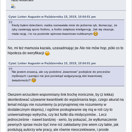
YaBB Moderator
Cytat: Lieber Augustin w Października 15, 2019, 10:04:01 pm
Kiedy byłem dzieckiem, matka namawiała mnie do jedzenia ryb, tłumacząc, że
ryby zawierają sporo fosforu, a fosfor zwiększa inteligencję. Jak się okazuje,
miała rację, i to na poziomie spinowo-kwantowo-nuklearnym
No, mi też mamusia kazała, uzasadniając jw. Ale nie mów
hop
, póki co to
hipoteza do weryfikacji
.
Cytat: Lieber Augustin w Października 15, 2019, 10:04:01 pm
Nie jestem znawcą, ale czy podobne „kwantowe” podejście do procesów
myślowych i pamięci nie jest poniekąd wulgaryzacją idei kwantowej
świadomości?
Owszem wrzuciłem wspomniany link trochę ironicznie, by (z lekka)
skontestować używanie kwantówki do wyjaśniania tego, czego akurat na
temat mózgu nie rozumiemy (a przynajmniej nie rozumiemy w
dostatecznym stopniu), i ogólnie posługiwanie się nią w roli czy to
uniwersalnego wytrycha, czy też furtki dla mistycyzmów... Lecz
jednocześnie - nawet bardziej - serio, by pokazać, że wytłumaczenie
pewnych spraw może być inne niż zakładamy (nie wiem czy takie, jak
postulują autorzy w/w pracy, ale równie nieoczekiwane, i proste