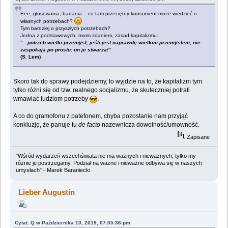
Eee, głosowania, badania... co tam przeciętny konsument może wiedzieć o
własnych potrzebach?
Tym bardziej o przyszłych potrzebach?
Jedna z podstawowych, moim zdaniem, zasad kapitalizmu:
“
...potrzeb wielki przemysł, jeśli jest naprawdę wielkim przemysłem, nie
zaspokaja po prostu: on je stwarza!
”
(S. Lem)
Skoro tak do sprawy podejdziemy, to wyjdzie na to, że kapitalizm tym
tylko różni się od tzw. realnego socjalizmu, że skuteczniej potrafi
wmawiać ludziom potrzeby
.
A co do gramofonu z patefonem, chyba pozostanie nam przyjąć
konkluzję, że panuje tu
de facto
nazewnicza dowolność/umowność.
Zapisane
"Wśród wydarzeń wszechświata nie ma ważnych i nieważnych, tylko my
różnie je postrzegamy. Podział na ważne i nieważne odbywa się w naszych
umysłach" - Marek Baraniecki
Lieber Augustin
Cytat: Q w Października 10, 2019, 07:05:36 pm