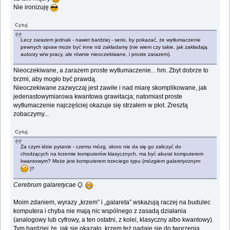
Nie ironizuję
Cytuj
Lecz zarazem jednak - nawet bardziej - serio, by pokazać, że wytłumaczenie
pewnych spraw może być inne niż zakładamy (nie wiem czy takie, jak zakładają
autorzy w/w pracy, ale równie nieoczekiwane, i proste zarazem).
Nieoczekiwane, a zarazem proste wytłumaczenie... hm. Zbyt dobrze to
brzmi, aby mogło być prawdą.
Nieoczekiwane zazwyczaj jest zawiłe i nad miarę skomplikowane, jak
jedenastowymiarowa kwantowa grawitacja; natomiast proste
wytłumaczenie najczęściej okazuje się strzałem w płot. Zresztą
zobaczymy...
Cytuj
Za czym idzie pytanie - czemu mózg, skoro nie da się go zaliczyć do
chodzących na krzemie komputerów klasycznych, ma być akurat komputerem
kwantowym? Może jest komputerem trzeciego typu (
mózgiem galaretycznym
)?
Cerebrum galaretycae Q.
Moim zdaniem, wyrazy „krzem” i „galareta” wskazują raczej na budulec
komputera i chyba nie mają nic wspólnego z zasadą działania
(analogowy lub cyfrowy, a ten ostatni, z kolei, klasyczny albo kwantowy).
Tym bardziej że, jak się okazało, krzem też nadaje się do tworzenia