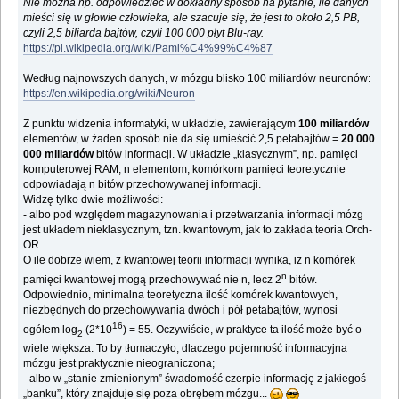
Nie można np. odpowiedzieć w dokładny sposób na pytanie, ile danych
mieści się w głowie człowieka, ale szacuje się, że jest to około 2,5 PB,
czyli 2,5 biliarda bajtów, czyli 100 000 płyt Blu-ray.
https://pl.wikipedia.org/wiki/Pami%C4%99%C4%87
Według najnowszych danych, w mózgu blisko 100 miliardów neuronów:
https://en.wikipedia.org/wiki/Neuron
Z punktu widzenia informatyki, w układzie, zawierającym
100 miliardów
elementów, w żaden sposób nie da się umieścić 2,5 petabajtów =
20 000
000 miliardów
bitów informacji. W układzie „klasycznym”, np. pamięci
komputerowej RAM, n elementom, komórkom pamięci teoretycznie
odpowiadają n bitów przechowywanej informacji.
Widzę tylko dwie możliwości:
- albo pod względem magazynowania i przetwarzania informacji mózg
jest układem nieklasycznym, tzn. kwantowym, jak to zakłada teoria Orch-
OR.
O ile dobrze wiem, z kwantowej teorii informacji wynika, iż n komórek
n
pamięci kwantowej mogą przechowywać nie n, lecz 2
bitów.
Odpowiednio, minimalna teoretyczna ilość komórek kwantowych,
niezbędnych do przechowywania dwóch i pół petabajtów, wynosi
16
ogółem log
(2*10
) = 55. Oczywiście, w praktyce ta ilość może być o
2
wiele większa. To by tłumaczyło, dlaczego pojemność informacyjna
mózgu jest praktycznie nieograniczona;
- albo w „stanie zmienionym” śwadomość czerpie informację z jakiegoś
„banku”, który znajduje się poza obrębem mózgu...