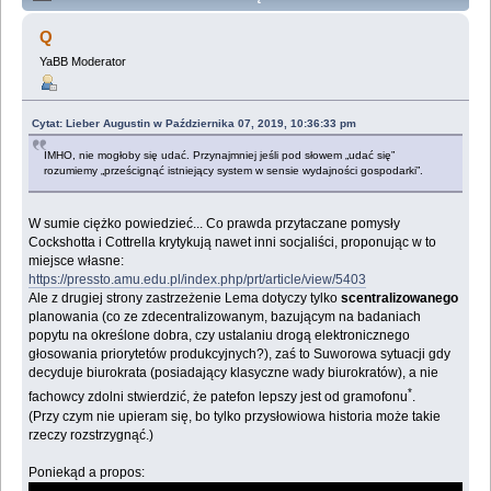
Lemologiczna [Dialogi] (Przeczytany 756020 razy)
Q
YaBB Moderator
Cytat: Lieber Augustin w Października 07, 2019, 10:36:33 pm
IMHO, nie mogłoby się udać. Przynajmniej jeśli pod słowem „udać się”
rozumiemy „prześcignąć istniejący system w sensie wydajności gospodarki”.
W sumie ciężko powiedzieć... Co prawda przytaczane pomysły
Cockshotta i Cottrella krytykują nawet inni socjaliści, proponując w to
miejsce własne:
https://pressto.amu.edu.pl/index.php/prt/article/view/5403
Ale z drugiej strony zastrzeżenie Lema dotyczy tylko
scentralizowanego
planowania (co ze zdecentralizowanym, bazującym na badaniach
popytu na określone dobra, czy ustalaniu drogą elektronicznego
głosowania priorytetów produkcyjnych?), zaś to Suworowa sytuacji gdy
decyduje biurokrata (posiadający klasyczne wady biurokratów), a nie
*
fachowcy zdolni stwierdzić, że patefon lepszy jest od gramofonu
.
(Przy czym nie upieram się, bo tylko przysłowiowa historia może takie
rzeczy rozstrzygnąć.)
Poniekąd a propos: