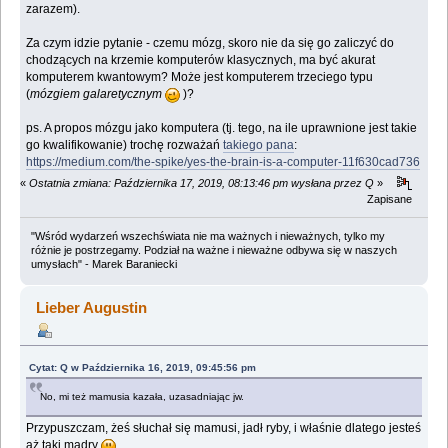
zarazem).
Za czym idzie pytanie - czemu mózg, skoro nie da się go zaliczyć do
chodzących na krzemie komputerów klasycznych, ma być akurat
komputerem kwantowym? Może jest komputerem trzeciego typu
(
mózgiem galaretycznym
)?
ps. A propos mózgu jako komputera (tj. tego, na ile uprawnione jest takie
go kwalifikowanie) trochę rozważań
takiego pana
:
https://medium.com/the-spike/yes-the-brain-is-a-computer-11f630cad736
«
Ostatnia zmiana: Października 17, 2019, 08:13:46 pm wysłana przez Q
»
Zapisane
"Wśród wydarzeń wszechświata nie ma ważnych i nieważnych, tylko my
różnie je postrzegamy. Podział na ważne i nieważne odbywa się w naszych
umysłach" - Marek Baraniecki
Lieber Augustin
Cytat: Q w Października 16, 2019, 09:45:56 pm
No, mi też mamusia kazała, uzasadniając jw.
Przypuszczam, żeś słuchał się mamusi, jadł ryby, i właśnie dlatego jesteś
aż taki mądry