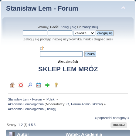
Stanisław Lem - Forum
Witamy,
Gość
.
Zaloguj się
lub
zarejestruj
.
Zaloguj się podając nazwę użytkownika, hasło i długość sesji
Aktualności:
SKLEP LEM MRÓZ
Stanisław Lem - Forum
»
Polski
»
Akademia Lemologiczna
(Moderatorzy:
Q
,
Forum Admin
,
skrzat
) »
Akademia Lemologiczna [Dialogi]
« poprzedni
następny »
Strony:
1
2
[
3
]
4
5
6
DRUKUJ
Autor
Wątek: Akademia