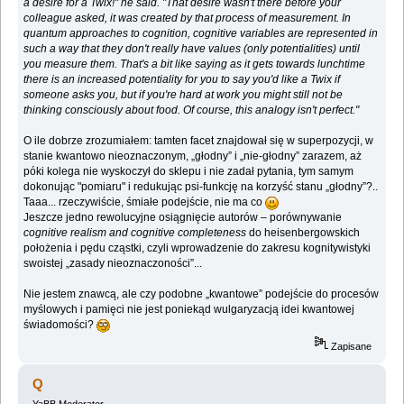
a desire for a Twix!" he said. "That desire wasn't there before your
colleague asked, it was created by that process of measurement. In
quantum approaches to cognition, cognitive variables are represented in
such a way that they don't really have values (only potentialities) until
you measure them. That's a bit like saying as it gets towards lunchtime
there is an increased potentiality for you to say you'd like a Twix if
someone asks you, but if you're hard at work you might still not be
thinking consciously about food. Of course, this analogy isn't perfect."
O ile dobrze zrozumiałem: tamten facet znajdował się w superpozycji, w
stanie kwantowo nieoznaczonym, „głodny” i „nie-głodny” zarazem, aż
póki kolega nie wyskoczył do sklepu i nie zadał pytania, tym samym
dokonując "pomiaru" i redukując psi-funkcję na korzyść stanu „głodny”?..
Taaa... rzeczywiście, śmiałe podejście, nie ma co
Jeszcze jedno rewolucyjne osiągnięcie autorów – porównywanie
cognitive realism and cognitive completeness
do heisenbergowskich
położenia i pędu cząstki, czyli wprowadzenie do zakresu kognitywistyki
swoistej „zasady nieoznaczoności”...
Nie jestem znawcą, ale czy podobne „kwantowe” podejście do procesów
myślowych i pamięci nie jest poniekąd wulgaryzacją idei kwantowej
świadomości?
Zapisane
Q