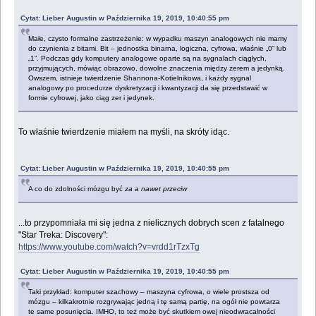
Cytat: Lieber Augustin w Października 19, 2019, 10:40:55 pm
Małe, czysto formalne zastrzeżenie: w wypadku maszyn analogowych nie mamy
do czynienia z bitami. Bit – jednostka binarna, logiczna, cyfrowa, właśnie „0” lub
„1”. Podczas gdy komputery analogowe oparte są na sygnalach ciągłych,
przyjmujących, mówiąc obrazowo, dowolne znaczenia między zerem a jedynką.
Owszem, istnieje twierdzenie Shannona-Kotielnikowa, i każdy sygnal
analogowy po procedurze dyskretyzacji i kwantyzacji da się przedstawić w
formie cyfrowej, jako ciąg zer i jedynek.
To właśnie twierdzenie miałem na myśli, na skróty idąc.
Cytat: Lieber Augustin w Października 19, 2019, 10:40:55 pm
A co do zdolności mózgu być
za a nawet przeciw
...to przypomniała mi się jedna z nielicznych dobrych scen z fatalnego
"Star Treka: Discovery":
https://www.youtube.com/watch?v=vrdd1rTzxTg
Cytat: Lieber Augustin w Października 19, 2019, 10:40:55 pm
Taki przykład: komputer szachowy – maszyna cyfrowa, o wiele prostsza od
mózgu – kilkakrotnie rozgrywając jedną i tę samą partię, na ogół nie powtarza
te same posunięcia. IMHO, to też może być skutkiem owej nieodwracalności