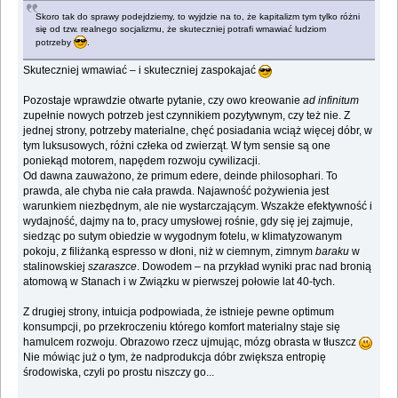
Skoro tak do sprawy podejdziemy, to wyjdzie na to, że kapitalizm tym tylko różni
się od tzw. realnego socjalizmu, że skuteczniej potrafi wmawiać ludziom
potrzeby
.
Skuteczniej wmawiać – i skuteczniej zaspokajać
Pozostaje wprawdzie otwarte pytanie, czy owo kreowanie
ad infinitum
zupełnie nowych potrzeb jest czynnikiem pozytywnym, czy też nie. Z
jednej strony, potrzeby materialne, chęć posiadania wciąż więcej dóbr, w
tym luksusowych, różni człeka od zwierząt. W tym sensie są one
poniekąd motorem, napędem rozwoju cywilizacji.
Od dawna zauważono, że primum edere, deinde philosophari. To
prawda, ale chyba nie cała prawda. Najawność pożywienia jest
warunkiem niezbędnym, ale nie wystarczającym. Wszakże efektywność i
wydajność, dajmy na to, pracy umysłowej rośnie, gdy się jej zajmuje,
siedząc po sutym obiedzie w wygodnym fotelu, w klimatyzowanym
pokoju, z filiżanką espresso w dłoni, niż w ciemnym, zimnym
baraku
w
stalinowskiej
szaraszce
. Dowodem – na przykład wyniki prac nad bronią
atomową w Stanach i w Związku w pierwszej połowie lat 40-tych.
Z drugiej strony, intuicja podpowiada, że istnieje pewne optimum
konsumpcji, po przekroczeniu którego komfort materialny staje się
hamulcem rozwoju. Obrazowo rzecz ujmując, mózg obrasta w tłuszcz
Nie mówiąc już o tym, że nadprodukcja dóbr zwiększa entropię
środowiska, czyli po prostu niszczy go...