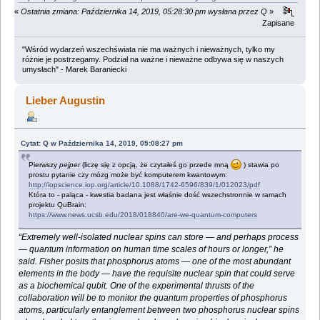
«
Ostatnia zmiana: Października 14, 2019, 05:28:30 pm wysłana przez Q
»
Zapisane
"Wśród wydarzeń wszechświata nie ma ważnych i nieważnych, tylko my
różnie je postrzegamy. Podział na ważne i nieważne odbywa się w naszych
umysłach" - Marek Baraniecki
Lieber Augustin
Cytat: Q w Października 14, 2019, 05:08:27 pm
Pierwszy
pejper
(liczę się z opcją, że czytałeś go przede mną
) stawia po
prostu pytanie czy mózg może być komputerem kwantowym:
http://iopscience.iop.org/article/10.1088/1742-6596/839/1/012023/pdf
Która to - paląca - kwestia badana jest właśnie dość wszechstronnie w ramach
projektu QuBrain:
https://www.news.ucsb.edu/2018/018840/are-we-quantum-computers
“Extremely well-isolated nuclear spins can store — and perhaps process
— quantum information on human time scales of hours or longer,” he
said. Fisher posits that phosphorus atoms — one of the most abundant
elements in the body — have the requisite nuclear spin that could serve
as a biochemical qubit. One of the experimental thrusts of the
collaboration will be to monitor the quantum properties of phosphorus
atoms, particularly entanglement between two phosphorus nuclear spins