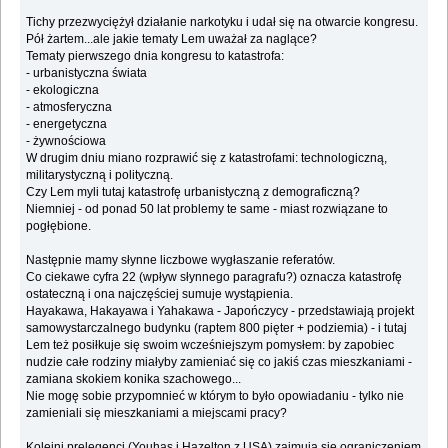
Tichy przezwyciężył działanie narkotyku i udał się na otwarcie kongresu.
Pół żartem...ale jakie tematy Lem uważał za naglące?
Tematy pierwszego dnia kongresu to katastrofa:
- urbanistyczna świata
- ekologiczna
- atmosferyczna
- energetyczna
- żywnościowa
W drugim dniu miano rozprawić się z katastrofami: technologiczną,
militarystyczną i polityczną.
Czy Lem myli tutaj katastrofę urbanistyczną z demograficzną?
Niemniej - od ponad 50 lat problemy te same - miast rozwiązane to
pogłębione.
Następnie mamy słynne liczbowe wygłaszanie referatów.
Co ciekawe cyfra 22 (wpływ słynnego paragrafu?) oznacza katastrofę
ostateczną i ona najczęściej sumuje wystąpienia.
Hayakawa, Hakayawa i Yahakawa - Japończycy - przedstawiają projekt
samowystarczalnego budynku (raptem 800 pięter + podziemia) - i tutaj
Lem też posiłkuje się swoim wcześniejszym pomysłem: by zapobiec
nudzie całe rodziny miałyby zamieniać się co jakiś czas mieszkaniami -
zamiana skokiem konika szachowego...
Nie mogę sobie przypomnieć w którym to było opowiadaniu - tylko nie
zamieniali się mieszkaniami a miejscami pracy?
Kolejni prelegenci (Youhas i Hazelton z USA) zajmują się ograniczeniem