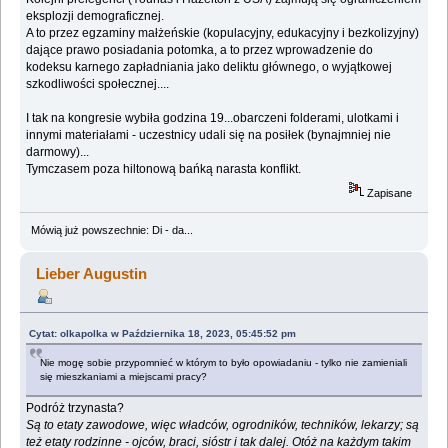
eksplozji demograficznej.
A to przez egzaminy małżeńskie (kopulacyjny, edukacyjny i bezkolizyjny)
dające prawo posiadania potomka, a to przez wprowadzenie do
kodeksu karnego zapładniania jako deliktu głównego, o wyjątkowej
szkodliwości społecznej....
I tak na kongresie wybiła godzina 19...obarczeni folderami, ulotkami i
innymi materiałami - uczestnicy udali się na posiłek (bynajmniej nie
darmowy)...
Tymczasem poza hiltonową bańką narasta konflikt.
Zapisane
Mówią już powszechnie: Di - da...
Lieber Augustin
Cytat: olkapolka w Października 18, 2023, 05:45:52 pm
Nie mogę sobie przypomnieć w którym to było opowiadaniu - tylko nie zamieniali
się mieszkaniami a miejscami pracy?
Podróż trzynasta?
Są to etaty zawodowe, więc władców, ogrodników, techników, lekarzy; są
też etaty rodzinne - ojców, braci, sióstr i tak dalej. Otóż na każdym takim