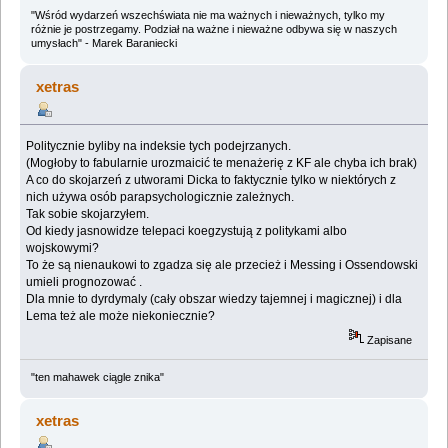
"Wśród wydarzeń wszechświata nie ma ważnych i nieważnych, tylko my
różnie je postrzegamy. Podział na ważne i nieważne odbywa się w naszych
umysłach" - Marek Baraniecki
xetras
Politycznie byliby na indeksie tych podejrzanych.
(Mogłoby to fabularnie urozmaicić te menażerię z KF ale chyba ich brak)
A co do skojarzeń z utworami Dicka to faktycznie tylko w niektórych z
nich używa osób parapsychologicznie zależnych.
Tak sobie skojarzyłem.
Od kiedy jasnowidze telepaci koegzystują z politykami albo
wojskowymi?
To że są nienaukowi to zgadza się ale przecież i Messing i Ossendowski
umieli prognozować .
Dla mnie to dyrdymaly (cały obszar wiedzy tajemnej i magicznej) i dla
Lema też ale może niekoniecznie?
Zapisane
"ten mahawek ciągle znika"
xetras