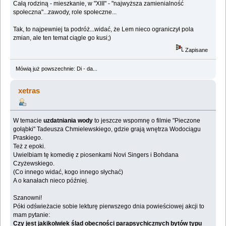
Całą rodziną - mieszkanie, w "XIII" - "najwyższa zamienialność
społeczna"...zawody, role społeczne...
Tak, to najpewniej ta podróż...widać, że Lem nieco ograniczył pola
zmian, ale ten temat ciągle go kusi;)
Zapisane
Mówią już powszechnie: Di - da...
xetras
W temacie
uzdatniania wody
to jeszcze wspomnę o filmie "Pieczone
gołąbki" Tadeusza Chmielewskiego, gdzie grają wnętrza Wodociągu
Praskiego.
Też z epoki.
Uwielbiam tę komedię z piosenkami Novi Singers i Bohdana
Czyżewskiego.
(Co innego widać, kogo innego słychać)
A o kanałach nieco później.
Szanowni!
Póki odświeżacie sobie lekturę pierwszego dnia powieściowej akcji to
mam pytanie:
Czy jest jakikolwiek ślad obecności parapsychicznych bytów typu