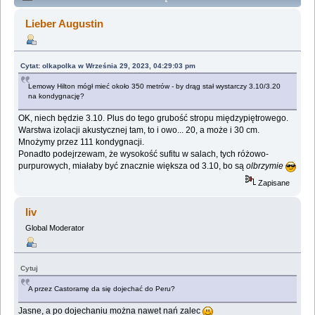
Lemologiczna [Kongres futurologiczny] (Przeczytany
Lieber Augustin
155913 razy)
Cytat: olkapolka w Września 29, 2023, 04:29:03 pm
Lemowy Hilton mógł mieć około 350 metrów - by drąg stał wystarczy 3.10/3.20
na kondygnację?
OK, niech będzie 3.10. Plus do tego grubość stropu międzypiętrowego.
Warstwa izolacji akustycznej tam, to i owo... 20, a może i 30 cm.
Mnożymy przez 111 kondygnacji.
Ponadto podejrzewam, że wysokość sufitu w salach, tych różowo-
purpurowych, miałaby być znacznie większa od 3.10, bo są
olbrzymie
Zapisane
liv
Global Moderator
Cytuj
A przez Castoramę da się dojechać do Peru?
Jasne, a po dojechaniu można nawet nań zalec