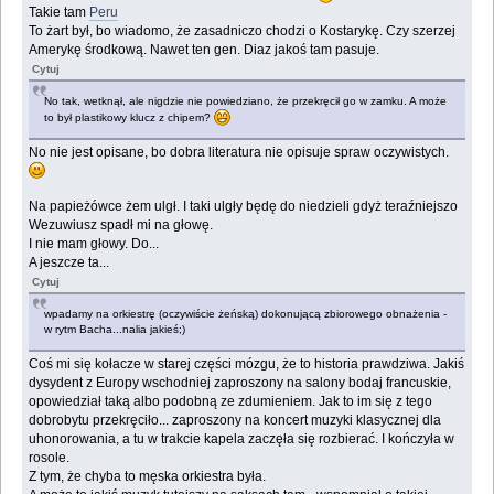
Takie tam
Peru
To żart był, bo wiadomo, że zasadniczo chodzi o Kostarykę. Czy szerzej
Amerykę środkową. Nawet ten gen. Diaz jakoś tam pasuje.
Cytuj
No tak, wetknął, ale nigdzie nie powiedziano, że przekręcił go w zamku. A może
to był plastikowy klucz z chipem?
No nie jest opisane, bo dobra literatura nie opisuje spraw oczywistych.
Na papieżówce żem ulgł. I taki ulgły będę do niedzieli gdyż teraźniejszo
Wezuwiusz spadł mi na głowę.
I nie mam głowy. Do...
A jeszcze ta...
Cytuj
wpadamy na orkiestrę (oczywiście żeńską) dokonującą zbiorowego obnażenia -
w rytm Bacha...nalia jakieś;)
Coś mi się kołacze w starej części mózgu, że to historia prawdziwa. Jakiś
dysydent z Europy wschodniej zaproszony na salony bodaj francuskie,
opowiedział taką albo podobną ze zdumieniem. Jak to im się z tego
dobrobytu przekręciło... zaproszony na koncert muzyki klasycznej dla
uhonorowania, a tu w trakcie kapela zaczęła się rozbierać. I kończyła w
rosole.
Z tym, że chyba to męska orkiestra była.