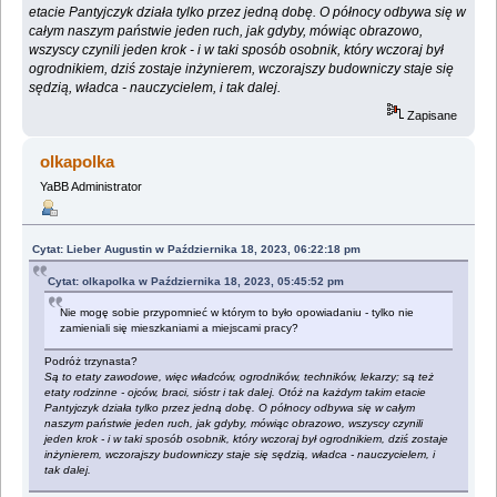
etacie Pantyjczyk działa tylko przez jedną dobę. O północy odbywa się w
całym naszym państwie jeden ruch, jak gdyby, mówiąc obrazowo,
wszyscy czynili jeden krok - i w taki sposób osobnik, który wczoraj był
ogrodnikiem, dziś zostaje inżynierem, wczorajszy budowniczy staje się
sędzią, władca - nauczycielem, i tak dalej.
Zapisane
olkapolka
YaBB Administrator
Cytat: Lieber Augustin w Października 18, 2023, 06:22:18 pm
Cytat: olkapolka w Października 18, 2023, 05:45:52 pm
Nie mogę sobie przypomnieć w którym to było opowiadaniu - tylko nie
zamieniali się mieszkaniami a miejscami pracy?
Podróż trzynasta?
Są to etaty zawodowe, więc władców, ogrodników, techników, lekarzy; są też
etaty rodzinne - ojców, braci, sióstr i tak dalej. Otóż na każdym takim etacie
Pantyjczyk działa tylko przez jedną dobę. O północy odbywa się w całym
naszym państwie jeden ruch, jak gdyby, mówiąc obrazowo, wszyscy czynili
jeden krok - i w taki sposób osobnik, który wczoraj był ogrodnikiem, dziś zostaje
inżynierem, wczorajszy budowniczy staje się sędzią, władca - nauczycielem, i
tak dalej.