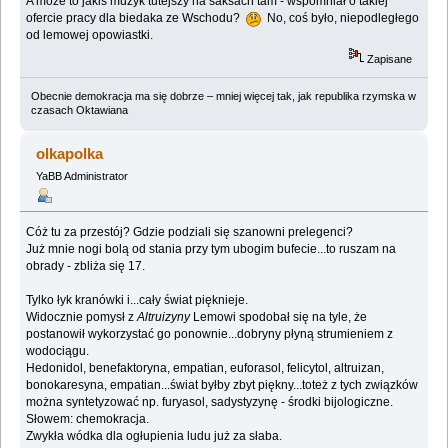
A może to jakiś muzyk tutejszy na saksach tam - wspomniał o takiej
ofercie pracy dla biedaka ze Wschodu?
No, coś było, niepodległego
od lemowej opowiastki.
Zapisane
Obecnie demokracja ma się dobrze – mniej więcej tak, jak republika rzymska w
czasach Oktawiana
olkapolka
YaBB Administrator
Cóż tu za przestój? Gdzie podziali się szanowni prelegenci?
Już mnie nogi bolą od stania przy tym ubogim bufecie...to ruszam na
obrady - zbliża się 17.
Tylko łyk kranówki i...cały świat pięknieje.
Widocznie pomysł z
Altruizyny
Lemowi spodobał się na tyle, że
postanowił wykorzystać go ponownie...dobryny płyną strumieniem z
wodociągu.
Hedonidol, benefaktoryna, empatian, euforasol, felicytol, altruizan,
bonokaresyna, empatian...świat byłby zbyt piękny...toteż z tych związków
można syntetyzować np. furyasol, sadystyzynę - środki bijologiczne.
Słowem: chemokracja.
Zwykła wódka dla ogłupienia ludu już za słaba.