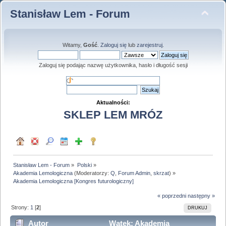
Stanisław Lem - Forum
Witamy,
Gość
.
Zaloguj się
lub
zarejestruj
.
Zaloguj się podając nazwę użytkownika, hasło i długość sesji
Aktualności:
SKLEP LEM MRÓZ
Stanisław Lem - Forum
»
Polski
»
Akademia Lemologiczna
(Moderatorzy:
Q
,
Forum Admin
,
skrzat
) »
Akademia Lemologiczna [Kongres futurologiczny]
« poprzedni
następny »
Strony:
1
[
2
]
DRUKUJ
Autor
Wątek: Akademia