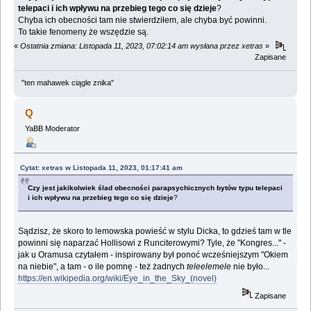
telepaci i ich wpływu na przebieg tego co się dzieje
?
Chyba ich obecności tam nie stwierdziłem, ale chyba być powinni.
To takie fenomeny że wszędzie są.
«
Ostatnia zmiana: Listopada 11, 2023, 07:02:14 am wysłana przez xetras
»
Zapisane
"ten mahawek ciągle znika"
Q
YaBB Moderator
Cytat: xetras w Listopada 11, 2023, 01:17:41 am
Czy jest jakikolwiek ślad obecności parapsychicznych bytów typu telepaci
i ich wpływu na przebieg tego co się dzieje
?
Sądzisz, że skoro to lemowska powieść w stylu Dicka, to gdzieś tam w tle
powinni się naparzać Hollisowi z Runciterowymi? Tyle, że "Kongres..." -
jak u Oramusa czytałem - inspirowany był ponoć wcześniejszym "Okiem
na niebie", a tam - o ile pomnę - też żadnych
teleelemele
nie było...
https://en.wikipedia.org/wiki/Eye_in_the_Sky_(novel)
Zapisane