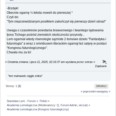
-Brzdęk!
Obecnie ogarnę ¼ tekstu noweli do pierwszej *
Czyli do:
"Tym nieprzewidzianym posiłkiem zakończył się pierwszy dzień obrad"
Uwaga o czasokresie powstania brawurowego i twardego lądowania
Ijona Tichego pośród ziemskich okoliczności przyrody...
Lem ogarniał wtedy równolegle sążniste 2-tomowe dzieło "Fantastyka i
futurologia" a wraz z omnibusem literackim ogarnął też satyrę w postaci
"Kongresu futurologicznego".
Chwała mu za to!
«
Ostatnia zmiana: Lipca 11, 2025, 02:16:37 am wysłana przez xetras
»
Zapisane
"ten mahawek ciągle znika"
Strony:
1
[
2
]
DRUKUJ
« poprzedni
następny »
Stanisław Lem - Forum
»
Polski
»
Akademia Lemologiczna
(Moderatorzy:
Q
,
Forum Admin
,
skrzat
) »
Akademia Lemologiczna [Kongres futurologiczny]