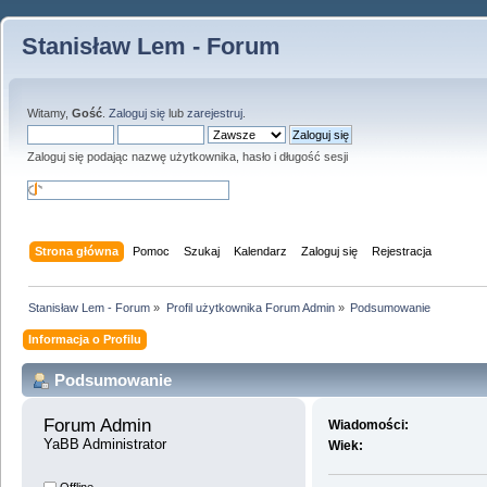
Stanisław Lem - Forum
Witamy,
Gość
.
Zaloguj się
lub
zarejestruj
.
Zaloguj się podając nazwę użytkownika, hasło i długość sesji
Strona główna
Pomoc
Szukaj
Kalendarz
Zaloguj się
Rejestracja
Stanisław Lem - Forum
»
Profil użytkownika Forum Admin
»
Podsumowanie
Informacja o Profilu
Podsumowanie
Forum Admin 
Wiadomości:
YaBB Administrator
Wiek: