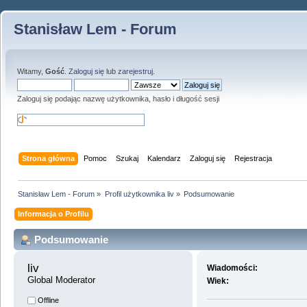
Stanisław Lem - Forum
Witamy,
Gość
.
Zaloguj się
lub
zarejestruj
.
Zaloguj się podając nazwę użytkownika, hasło i długość sesji
Strona główna
Pomoc
Szukaj
Kalendarz
Zaloguj się
Rejestracja
Stanisław Lem - Forum
»
Profil użytkownika liv
»
Podsumowanie
Informacja o Profilu
Podsumowanie
liv 
Wiadomości:
Global Moderator
Wiek:
Offline