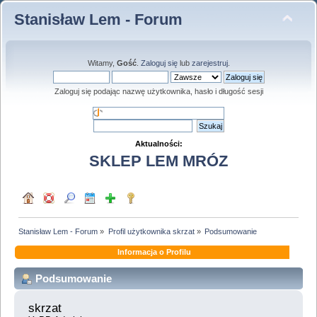
Stanisław Lem - Forum
Witamy,
Gość
.
Zaloguj się
lub
zarejestruj
.
Zaloguj się podając nazwę użytkownika, hasło i długość sesji
Aktualności:
SKLEP LEM MRÓZ
Stanisław Lem - Forum
»
Profil użytkownika skrzat
»
Podsumowanie
Informacja o Profilu
Podsumowanie
skrzat 