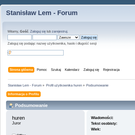
Stanisław Lem - Forum
Witamy,
Gość
.
Zaloguj się
lub
zarejestruj
.
Zaloguj się podając nazwę użytkownika, hasło i długość sesji
Strona główna
Pomoc
Szukaj
Kalendarz
Zaloguj się
Rejestracja
Stanisław Lem - Forum
»
Profil użytkownika huren
»
Podsumowanie
Informacja o Profilu
Podsumowanie
huren 
Wiadomości:
Juror
Tekst osobisty:
Wiek: