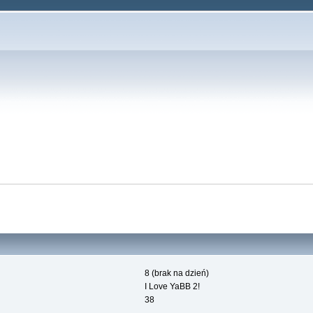
8 (brak na dzień)
I Love YaBB 2!
38