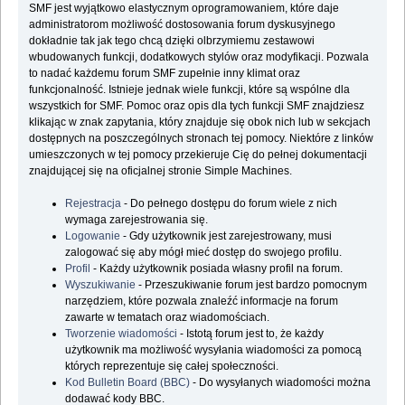
SMF jest wyjątkowo elastycznym oprogramowaniem, które daje
administratorom możliwość dostosowania forum dyskusyjnego
dokładnie tak jak tego chcą dzięki olbrzymiemu zestawowi
wbudowanych funkcji, dodatkowych stylów oraz modyfikacji. Pozwala
to nadać każdemu forum SMF zupełnie inny klimat oraz
funkcjonalność. Istnieje jednak wiele funkcji, które są wspólne dla
wszystkich for SMF. Pomoc oraz opis dla tych funkcji SMF znajdziesz
klikając w znak zapytania, który znajduje się obok nich lub w sekcjach
dostępnych na poszczególnych stronach tej pomocy. Niektóre z linków
umieszczonych w tej pomocy przekieruje Cię do pełnej dokumentacji
znajdującej się na oficjalnej stronie Simple Machines.
Rejestracja
- Do pełnego dostępu do forum wiele z nich
wymaga zarejestrowania się.
Logowanie
- Gdy użytkownik jest zarejestrowany, musi
zalogować się aby mógł mieć dostęp do swojego profilu.
Profil
- Każdy użytkownik posiada własny profil na forum.
Wyszukiwanie
- Przeszukiwanie forum jest bardzo pomocnym
narzędziem, które pozwala znaleźć informacje na forum
zawarte w tematach oraz wiadomościach.
Tworzenie wiadomości
- Istotą forum jest to, że każdy
użytkownik ma możliwość wysyłania wiadomości za pomocą
których reprezentuje się całej społeczności.
Kod Bulletin Board (BBC)
- Do wysyłanych wiadomości można
dodawać kody BBC.