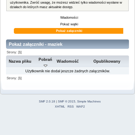
użytkownika. Zwróć uwagę, że możesz widzieć tylko wiadomości wysłane w
działach do których masz aktualnie dostęp.
Wiadomości
Pokaż wątki
Pokaż załączniki
Pokaż załączniki - maziek
Strony: [
1
]
Pobrań
Nazwa pliku
Wiadomość
Opublikowany
Użytkownik nie dodał jeszcze żadnych załączników.
Strony: [
1
]
SMF 2.0.18
|
SMF © 2015
,
Simple Machines
XHTML
RSS
WAP2