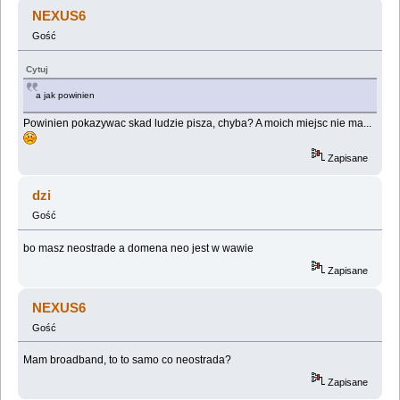
(Przeczytany 293643 razy)
NEXUS6
Gość
Cytuj
a jak powinien
Powinien pokazywac skad ludzie pisza, chyba? A moich miejsc nie ma...
Zapisane
dzi
Gość
bo masz neostrade a domena neo jest w wawie
Zapisane
NEXUS6
Gość
Mam broadband, to to samo co neostrada?
Zapisane