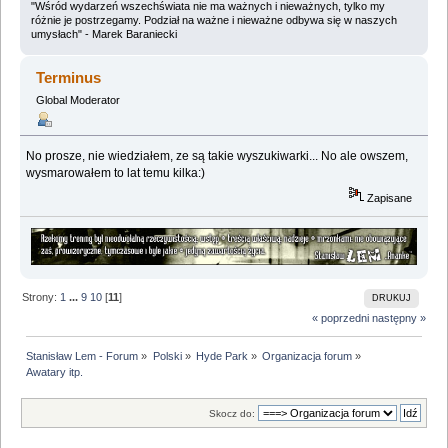
"Wśród wydarzeń wszechświata nie ma ważnych i nieważnych, tylko my
różnie je postrzegamy. Podział na ważne i nieważne odbywa się w naszych
umysłach" - Marek Baraniecki
Terminus
Global Moderator
No prosze, nie wiedziałem, ze są takie wyszukiwarki... No ale owszem,
wysmarowałem to lat temu kilka:)
Zapisane
Strony:
1
...
9
10
[
11
]
DRUKUJ
« poprzedni
następny »
Stanisław Lem - Forum
»
Polski
»
Hyde Park
»
Organizacja forum
»
Awatary itp.
Skocz do: