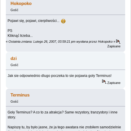
Hokopoko
Gość
Pojawi się, pojawi, cierpliwości...
PS
Kliknąć trzeba...
«
Ostatnia zmiana: Lutego 26, 2007, 03:59:21 pm wysłana przez Hokopoko
»
Zapisane
dzi
Gość
Jak sie odpowiednio dlugo poczeka to sie pojawia goły Terminus!
Zapisane
Terminus
Gość
Goły Terminus? A co to za atrakcja? Same rezystory, tranzystory i inne
story.
Napiszę tu, by było jasne, że ja tego awatara nie zrobiłem samodzielnie