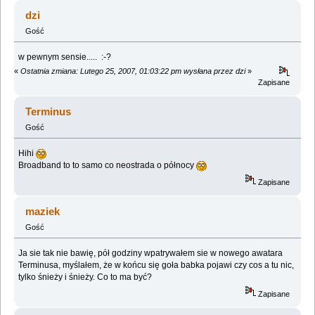
dzi
Gość
w pewnym sensie..... :-?
«
Ostatnia zmiana: Lutego 25, 2007, 01:03:22 pm wysłana przez dzi
»
Zapisane
Terminus
Gość
Hihi
Broadband to to samo co neostrada o północy
Zapisane
maziek
Gość
Ja sie tak nie bawię, pół godziny wpatrywałem sie w nowego awatara
Terminusa, myślałem, że w końcu się goła babka pojawi czy cos a tu nic,
tylko śnieży i śnieży. Co to ma być?
Zapisane