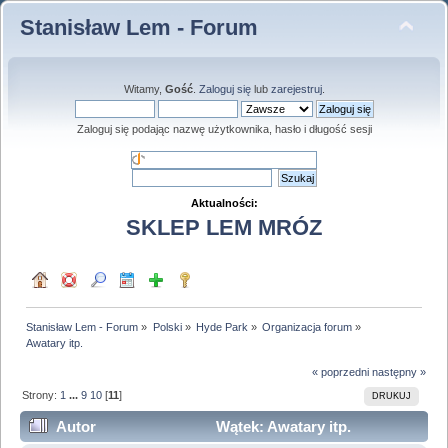
Stanisław Lem - Forum
Witamy,
Gość
.
Zaloguj się
lub
zarejestruj
.
Zaloguj się podając nazwę użytkownika, hasło i długość sesji
Aktualności:
SKLEP LEM MRÓZ
Stanisław Lem - Forum
»
Polski
»
Hyde Park
»
Organizacja forum
»
Awatary itp.
« poprzedni
następny »
Strony:
1
...
9
10
[
11
]
DRUKUJ
Autor
Wątek: Awatary itp.