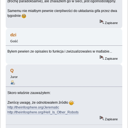
(trochę paradoksalnie), ale znalazłem go w sieci, jest ogólnodostępny.
Samemu nie miałbym pewnie cierpliwości do układania gifa przez dwa
tygodnie
Zapisane
dzi
Gość
Bylem pewien ze opisales to funkcja i zwizualizowales w matlabie...
Zapisane
Q
Juror
Skoro właśnie zauważyłem:
Zwrócę uwagę, że odnotowałem źródło
:
http://theinfosphere.org/Jerematic
http://theinfosphere.org/Hell_Is_Other_Robots
Zapisane