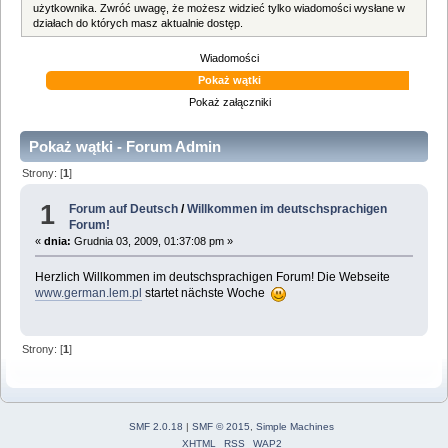
użytkownika. Zwróć uwagę, że możesz widzieć tylko wiadomości wysłane w
działach do których masz aktualnie dostęp.
Wiadomości
Pokaż wątki
Pokaż załączniki
Pokaż wątki - Forum Admin
Strony: [
1
]
1
Forum auf Deutsch
/
Willkommen im deutschsprachigen
Forum!
«
dnia:
Grudnia 03, 2009, 01:37:08 pm »
Herzlich Willkommen im deutschsprachigen Forum! Die Webseite
www.german.lem.pl
startet nächste Woche
Strony: [
1
]
SMF 2.0.18
|
SMF © 2015
,
Simple Machines
XHTML
RSS
WAP2