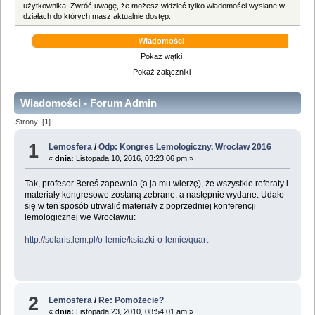
użytkownika. Zwróć uwagę, że możesz widzieć tylko wiadomości wysłane w
działach do których masz aktualnie dostęp.
Wiadomości
Pokaż wątki
Pokaż załączniki
Wiadomości - Forum Admin
Strony: [
1
]
1
Lemosfera
/
Odp: Kongres Lemologiczny, Wrocław 2016
«
dnia:
Listopada 10, 2016, 03:23:06 pm »
Tak, profesor Bereś zapewnia (a ja mu wierzę), że wszystkie referaty i
materiały kongresowe zostaną zebrane, a następnie wydane. Udało
się w ten sposób utrwalić materiały z poprzedniej konferencji
lemologicznej we Wrocławiu:
http://solaris.lem.pl/o-lemie/ksiazki-o-lemie/quart
2
Lemosfera
/
Re: Pomożecie?
«
dnia:
Listopada 23, 2010, 08:54:01 am »