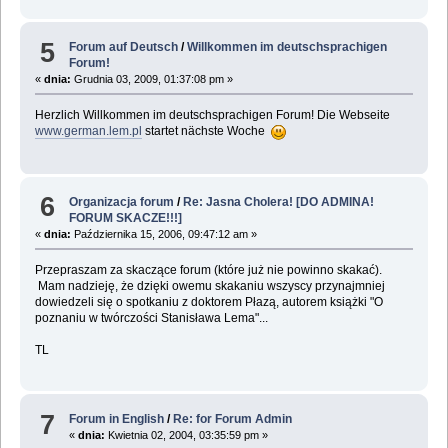
5
Forum auf Deutsch
/
Willkommen im deutschsprachigen
Forum!
«
dnia:
Grudnia 03, 2009, 01:37:08 pm »
Herzlich Willkommen im deutschsprachigen Forum! Die Webseite
www.german.lem.pl
startet nächste Woche
6
Organizacja forum
/
Re: Jasna Cholera! [DO ADMINA!
FORUM SKACZE!!!]
«
dnia:
Października 15, 2006, 09:47:12 am »
Przepraszam za skaczące forum (które już nie powinno skakać).
Mam nadzieję, że dzięki owemu skakaniu wszyscy przynajmniej
dowiedzeli się o spotkaniu z doktorem Płazą, autorem książki "O
poznaniu w twórczości Stanisława Lema"...
TL
7
Forum in English
/
Re: for Forum Admin
«
dnia:
Kwietnia 02, 2004, 03:35:59 pm »