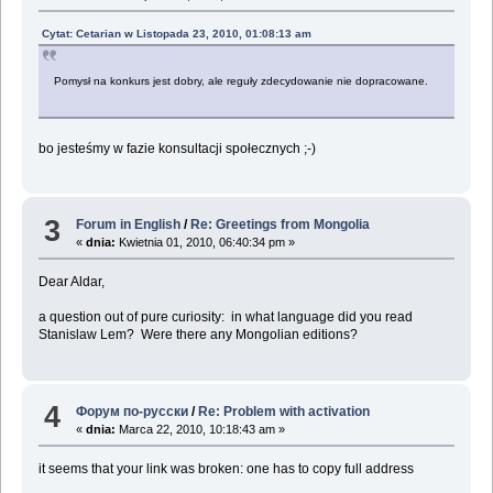
Cytat: Cetarian w Listopada 23, 2010, 01:08:13 am
Pomysł na konkurs jest dobry, ale reguły zdecydowanie nie dopracowane.
bo jesteśmy w fazie konsultacji społecznych ;-)
3
Forum in English
/
Re: Greetings from Mongolia
«
dnia:
Kwietnia 01, 2010, 06:40:34 pm »
Dear Aldar,
a question out of pure curiosity: in what language did you read
Stanislaw Lem? Were there any Mongolian editions?
4
Форум по-русски
/
Re: Problem with activation
«
dnia:
Marca 22, 2010, 10:18:43 am »
it seems that your link was broken: one has to copy full address