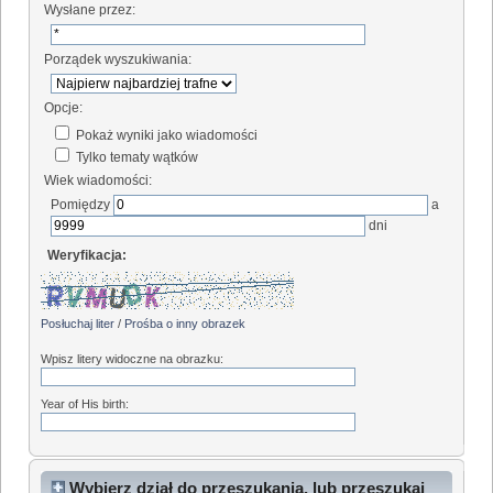
Wysłane przez:
Porządek wyszukiwania:
Opcje:
Pokaż wyniki jako wiadomości
Tylko tematy wątków
Wiek wiadomości:
Pomiędzy
a
dni
Weryfikacja:
Posłuchaj liter
/
Prośba o inny obrazek
Wpisz litery widoczne na obrazku:
Year of His birth:
Wybierz dział do przeszukania, lub przeszukaj