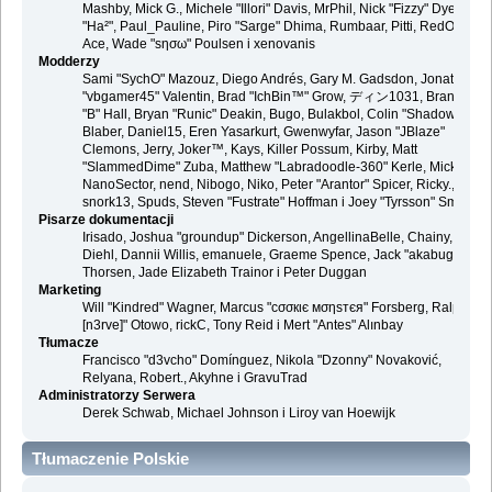
Mashby, Mick G., Michele "Illori" Davis, MrPhil, Nick "Fizzy" Dyer, Nick
"Ha²", Paul_Pauline, Piro "Sarge" Dhima, Rumbaar, Pitti, RedOne, S-
Ace, Wade "sησω" Poulsen i xenovanis
Modderzy
Sami "SychO" Mazouz, Diego Andrés, Gary M. Gadsdon, Jonathan
"vbgamer45" Valentin, Brad "IchBin™" Grow, ディン1031, Brannon
"B" Hall, Bryan "Runic" Deakin, Bugo, Bulakbol, Colin "Shadow82x"
Blaber, Daniel15, Eren Yasarkurt, Gwenwyfar, Jason "JBlaze"
Clemons, Jerry, Joker™, Kays, Killer Possum, Kirby, Matt
"SlammedDime" Zuba, Matthew "Labradoodle-360" Kerle, Mick.,
NanoSector, nend, Nibogo, Niko, Peter "Arantor" Spicer, Ricky.,
snork13, Spuds, Steven "Fustrate" Hoffman i Joey "Tyrsson" Smith
Pisarze dokumentacji
Irisado, Joshua "groundup" Dickerson, AngellinaBelle, Chainy, Danie
Diehl, Dannii Willis, emanuele, Graeme Spence, Jack "akabugeyes"
Thorsen, Jade Elizabeth Trainor i Peter Duggan
Marketing
Will "Kindred" Wagner, Marcus "cσσкιє мσηѕтєя" Forsberg, Ralph "
[n3rve]" Otowo, rickC, Tony Reid i Mert "Antes" Alınbay
Tłumacze
Francisco "d3vcho" Domínguez, Nikola "Dzonny" Novaković,
Relyana, Robert., Akyhne i GravuTrad
Administratorzy Serwera
Derek Schwab, Michael Johnson i Liroy van Hoewijk
Tłumaczenie Polskie