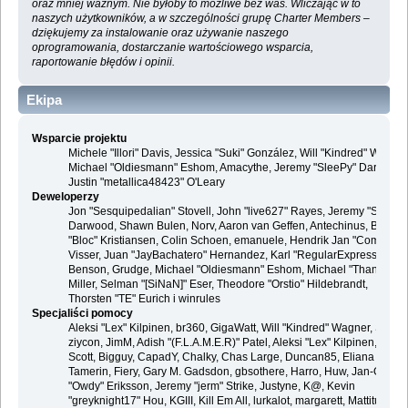
oraz mniej ważnym. Nie byłoby to możliwe bez was. Wliczając w to
naszych użytkowników, a w szczególności grupę Charter Members –
dziękujemy za instalowanie oraz używanie naszego
oprogramowania, dostarczanie wartościowego wsparcia,
raportowanie błędów i opinii.
Ekipa
Wsparcie projektu
Michele "Illori" Davis, Jessica "Suki" González, Will "Kindred" Wagner
Michael "Oldiesmann" Eshom, Amacythe, Jeremy "SleePy" Darwood 
Justin "metallica48423" O'Leary
Deweloperzy
Jon "Sesquipedalian" Stovell, John "live627" Rayes, Jeremy "SleePy
Darwood, Shawn Bulen, Norv, Aaron van Geffen, Antechinus, Bjoern
"Bloc" Kristiansen, Colin Schoen, emanuele, Hendrik Jan "Compuart
Visser, Juan "JayBachatero" Hernandez, Karl "RegularExpression"
Benson, Grudge, Michael "Oldiesmann" Eshom, Michael "Thantos"
Miller, Selman "[SiNaN]" Eser, Theodore "Orstio" Hildebrandt,
Thorsten "TE" Eurich i winrules
Specjaliści pomocy
Aleksi "Lex" Kilpinen, br360, GigaWatt, Will "Kindred" Wagner, Steve,
ziycon, JimM, Adish "(F.L.A.M.E.R)" Patel, Aleksi "Lex" Kilpinen, Ben
Scott, Bigguy, CapadY, Chalky, Chas Large, Duncan85, Eliana
Tamerin, Fiery, Gary M. Gadsdon, gbsothere, Harro, Huw, Jan-Olof
"Owdy" Eriksson, Jeremy "jerm" Strike, Justyne, K@, Kevin
"greyknight17" Hou, KGIII, Kill Em All, lurkalot, margarett, Mattitude,