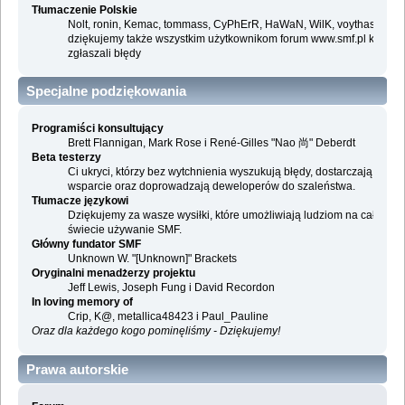
Tłumaczenie Polskie
Nolt, ronin, Kemac, tommass, CyPhErR, HaWaN, WilK, voythas i
dziękujemy także wszystkim użytkownikom forum www.smf.pl którzy
zgłaszali błędy
Specjalne podziękowania
Programiści konsultujący
Brett Flannigan, Mark Rose i René-Gilles "Nao 尚" Deberdt
Beta testerzy
Ci ukryci, którzy bez wytchnienia wyszukują błędy, dostarczają
wsparcie oraz doprowadzają deweloperów do szaleństwa.
Tłumacze językowi
Dziękujemy za wasze wysiłki, które umożliwiają ludziom na całym
świecie używanie SMF.
Główny fundator SMF
Unknown W. "[Unknown]" Brackets
Oryginalni menadżerzy projektu
Jeff Lewis, Joseph Fung i David Recordon
In loving memory of
Crip, K@, metallica48423 i Paul_Pauline
Oraz dla każdego kogo pominęliśmy - Dziękujemy!
Prawa autorskie